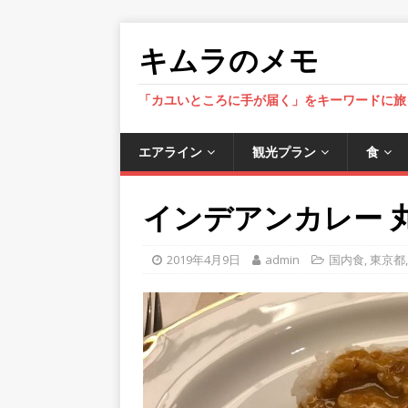
キムラのメモ
「カユいところに手が届く」をキーワードに旅
エアライン
観光プラン
食
インデアンカレー 丸の内
2019年4月9日
admin
国内食
,
東京都