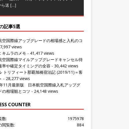
の記事5選
航空国際線アップグレードの相場感と入札のコ
7,997 views
ut キムラのメモ
- 41,417 views
航空国際線マイルアップグレードキャンセル待
確率や確定タイミングの全容
- 30,442 views
 トリフィート那覇旭橋宿泊記 (2019/11)＝客
＝
- 28,277 views
24年11月最新版 日本航空国際線入札アップグ
ドの相場観とコツ
- 24,148 views
ESS COUNTER
覧数:
1975978
の閲覧数:
884
問者数:
1532563
の訪問者数:
802
の訪問者数:
1180