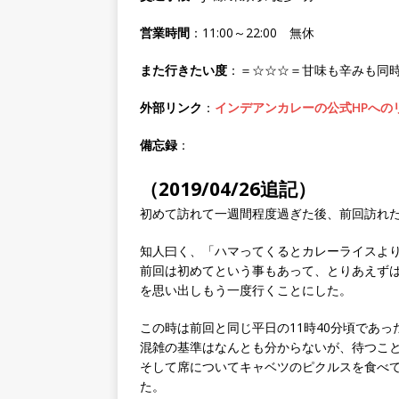
営業時間
：11:00～22:00 無休
また行きたい度
：＝☆☆☆＝甘味も辛みも同
外部リンク
：
インデアンカレーの公式HPへの
備忘録
：
（2019/04/26追記）
初めて訪れて一週間程度過ぎた後、前回訪れ
知人曰く、「ハマってくるとカレーライスよ
前回は初めてという事もあって、とりあえず
を思い出しもう一度行くことにした。
この時は前回と同じ平日の11時40分頃であ
混雑の基準はなんとも分からないが、待つこと
そして席についてキャベツのピクルスを食べて
た。