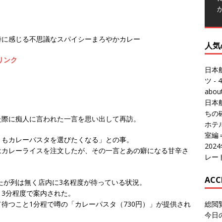
人気
日本
時に感じる不思議なスパイシーまろやかカレー
ツ
- 4
リンク
abo
日本
ちの
ホテル
室編
20
た際に痴人に言われた一言を思い出して再訪。
レー
りもカレーパスタを選びたくなる」との事。
ACC
はカレーライスを注文したが、その一言とあの癖になる甘辛さ
総閲
ったが列は無く店内に3名程度が待っている状況。
今日
3分程度で案内された。
総訪
待つこと1分程で噂の「カレーパスタ（730円）」が提供され
今日
昨日