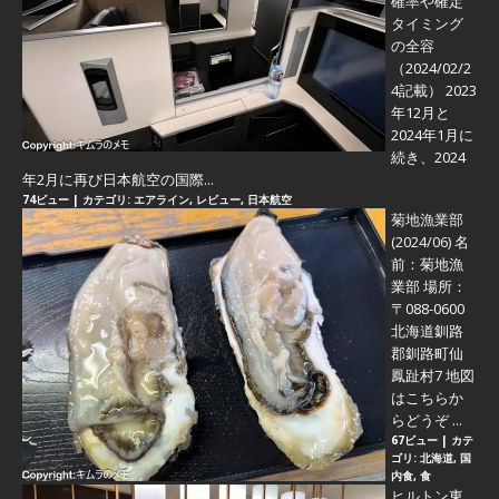
確率や確定
タイミング
の全容
（2024/02/2
4記載） 2023
年12月と
2024年1月に
続き、2024
年2月に再び日本航空の国際...
74ビュー
|
カテゴリ:
エアライン
,
レビュー
,
日本航空
菊地漁業部
(2024/06)
名
前：菊地漁
業部 場所：
〒088-0600
北海道釧路
郡釧路町仙
鳳趾村7 地図
はこちらか
らどうぞ ...
67ビュー
|
カテ
ゴリ:
北海道
,
国
内食
,
食
ヒルトン東