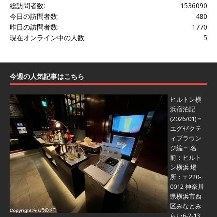
総訪問者数:
1536090
今日の訪問者数:
480
昨日の訪問者数:
1770
現在オンライン中の人数:
5
今週の人気記事はこちら
ヒルトン横
浜宿泊記
(2026/01)＝
エグゼクテ
ィブラウン
ジ編＝
名
前：ヒルト
ン横浜 場
所：〒220-
0012 神奈川
県横浜市西
区みなとみ
らい6-2-13