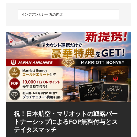
祝！日本航空・マリオットの戦略パー
ラウンジ 華 那覇空港 (2026/05)
The Coral Executive Lounge スワ
日本航空 羽田空港国際線ファースト
バンコクエアウェイズ スワンナプー
トナーシップによるFOP無料付与とス
ンナプーム国際空港国内線ラウンジ
クラスラウンジ (2026/01)
ム国際空港国内線ラウンジ (2026/01)
（2026/06/07記載） 2026年5月下旬の平日に那覇を訪れ
テイタスマッチ
(2026/01)
た際に利用した。 こちらのラウンジ
[…]
（2026/03/18記載） 2026年1月、毎年恒例の新年の羽田
（2026/03/13記載） 2026年1月上旬にバンコク経由でチ