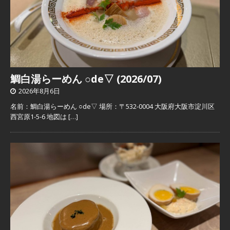
鯛白湯らーめん ○de▽ (2026/07)
2026年8月6日
名前：鯛白湯らーめん ○de▽ 場所：〒532-0004 大阪府大阪市淀川区
西宮原1-5-6 地図は
[…]