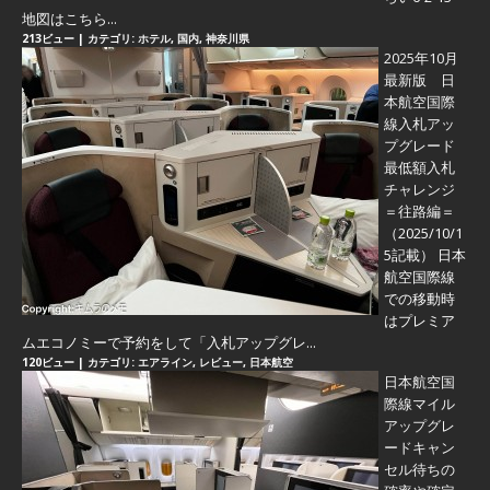
地図はこちら...
213ビュー
|
カテゴリ:
ホテル
,
国内
,
神奈川県
2025年10月
最新版 日
本航空国際
線入札アッ
プグレード
最低額入札
チャレンジ
＝往路編＝
（2025/10/1
5記載） 日本
航空国際線
での移動時
はプレミア
ムエコノミーで予約をして「入札アップグレ...
120ビュー
|
カテゴリ:
エアライン
,
レビュー
,
日本航空
日本航空国
際線マイル
アップグレ
ードキャン
セル待ちの