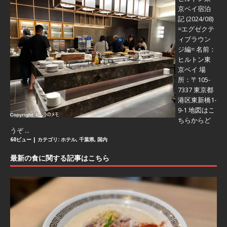
京ベイ宿泊
記 (2024/08)
=エグゼクテ
ィブラウン
ジ編=
名前：
ヒルトン東
京ベイ 場
所：〒105-
7337 東京都
港区東新橋1-
9-1 地図はこ
ちらからど
うぞ ...
60ビュー
|
カテゴリ:
ホテル
,
千葉県
,
国内
最新の食に関する記事はこちら