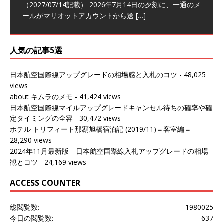
～バンコクの移動の際に再びこちらの
ェンマイに向かう際に利用した。 今
[…]
[…]
（2027/07/14記載） 2026年7月14日の夕刻に、一通のメ
（2026/03/31記載） 2026年1月上旬にバンコク経由でチ
ールがマリオットアカウントから送
ェンマイに行く際に利用した。 バン
[…]
[…]
人気の記事5選
日本航空国際線アップグレードの相場感と入札のコツ
- 48,025
views
about キムラのメモ
- 41,424 views
日本航空国際線マイルアップグレードキャンセル待ちの確率や確
定タイミングの全容
- 30,472 views
ホテル トリフィート那覇旭橋宿泊記 (2019/11)＝客室編＝
-
28,290 views
2024年11月最新版 日本航空国際線入札アップグレードの相場
観とコツ
- 24,169 views
ACCESS COUNTER
総閲覧数:
1980025
今日の閲覧数:
637