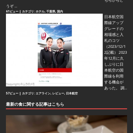
ちらからど
うぞ ...
61ビュー
|
カテゴリ:
ホテル
,
千葉県
,
国内
日本航空国
際線アップ
グレードの
相場感と入
札のコツ
（2023/12/1
2記載） 2023
年12月に久
しぶりに日
本航空の国
際線を利用
する機会が
あった。 調...
57ビュー
|
カテゴリ:
エアライン
,
レビュー
,
日本航空
最新の食に関する記事はこちら