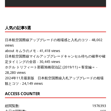
～バンコクの移動の際に再びこちらの
ェンマイに向かう際に利用した。 今
[…]
[…]
（2027/07/14記載） 2026年7月14日の夕刻に、一通のメ
（2026/03/31記載） 2026年1月上旬にバンコク経由でチ
ールがマリオットアカウントから送
ェンマイに行く際に利用した。 バン
[…]
[…]
人気の記事5選
日本航空国際線アップグレードの相場感と入札のコツ
- 48,002
views
about キムラのメモ
- 41,418 views
日本航空国際線マイルアップグレードキャンセル待ちの確率や確
定タイミングの全容
- 30,445 views
ホテル トリフィート那覇旭橋宿泊記 (2019/11)＝客室編＝
-
28,280 views
2024年11月最新版 日本航空国際線入札アップグレードの相場
観とコツ
- 24,149 views
ACCESS COUNTER
総閲覧数:
1976393