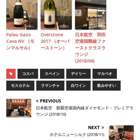
Palau Gazo
Overstone
日本航空 羽田
Cava NV （モ
2017 （オーバ
空港国際線ファ
ンマルサル）
ーストーン）
ーストクラスラ
ウンジ
(2018/06)
コスパ
スペイン
デイリー
マカベオ
モスカテル
ラマンチャ
白ワイン
飲みやすい
PREVIOUS
日本航空 那覇空港国内線ダイヤモンド・プレミアラ
ウンジ (2018/10)
NEXT
ホテルニューシルク (2018/11)