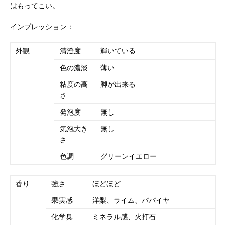
はもってこい。
インプレッション：
外観
清澄度
輝いている
色の濃淡
薄い
粘度の高
脚が出来る
さ
発泡度
無し
気泡大き
無し
さ
色調
グリーンイエロー
香り
強さ
ほどほど
果実感
洋梨、ライム、パパイヤ
化学臭
ミネラル感、火打石