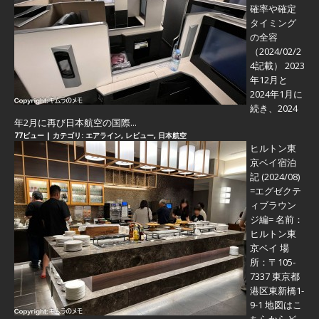
確率や確定
タイミング
の全容
（2024/02/2
4記載） 2023
年12月と
2024年1月に
続き、2024
年2月に再び日本航空の国際...
77ビュー
|
カテゴリ:
エアライン
,
レビュー
,
日本航空
ヒルトン東
京ベイ宿泊
記 (2024/08)
=エグゼクテ
ィブラウン
ジ編=
名前：
ヒルトン東
京ベイ 場
所：〒105-
7337 東京都
港区東新橋1-
9-1 地図はこ