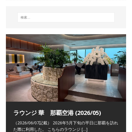
祝！日本航空・マリオットの戦略パー
ラウンジ 華 那覇空港 (2026/05)
The Coral Executive Lounge スワ
日本航空 羽田空港国際線ファースト
バンコクエアウェイズ スワンナプー
トナーシップによるFOP無料付与とス
ンナプーム国際空港国内線ラウンジ
クラスラウンジ (2026/01)
ム国際空港国内線ラウンジ (2026/01)
（2026/06/07記載） 2026年5月下旬の平日に那覇を訪れ
テイタスマッチ
(2026/01)
た際に利用した。 こちらのラウンジ
[…]
（2026/03/18記載） 2026年1月、毎年恒例の新年の羽田
（2026/03/13記載） 2026年1月上旬にバンコク経由でチ