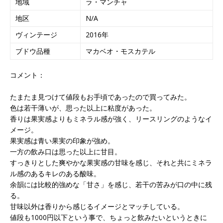
地域
ラ・マンチャ
地区
N/A
ヴィンテージ
2016年
ブドウ品種
マカベオ・モスカテル
コメント：
たまたま見つけて値段もお手頃であったので買ってみた。
色は若干薄いが、思った以上に粘度があった。
香りは果実感よりもミネラル感が強く、リースリングのようなイ
メージ。
果実感は青い果実の印象が強め。
一方の飲み口は思った以上に甘目。
すっきりとした爽やかな果実感の甘味を感じ、それと共にミネラ
ル感のあるキレのある酸味。
余韻には比較的強めな「甘さ」を感じ、若干の苦みが口の中に残
る。
甘味以外は香りから感じるイメージとマッチしている。
値段も1000円以下という事で、ちょっと飲みたいというときに