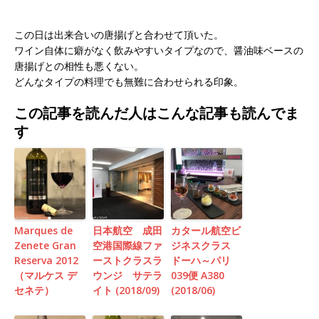
この日は出来合いの唐揚げと合わせて頂いた。
ワイン自体に癖がなく飲みやすいタイプなので、醤油味ベースの
唐揚げとの相性も悪くない。
どんなタイプの料理でも無難に合わせられる印象。
この記事を読んだ人はこんな記事も読んでま
す
Marques de
日本航空 成田
カタール航空ビ
Zenete Gran
空港国際線ファ
ジネスクラス
Reserva 2012
ーストクラスラ
ドーハ～パリ
（マルケス デ
ウンジ サテラ
039便 A380
セネテ）
イト (2018/09)
(2018/06)