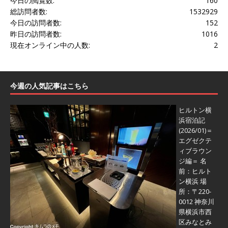
今日の閲覧数:
160
総訪問者数:
1532929
今日の訪問者数:
152
昨日の訪問者数:
1016
現在オンライン中の人数:
2
今週の人気記事はこちら
ヒルトン横
浜宿泊記
(2026/01)＝
エグゼクテ
ィブラウン
ジ編＝
名
前：ヒルト
ン横浜 場
所：〒220-
0012 神奈川
県横浜市西
区みなとみ