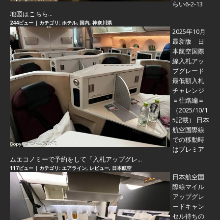
らい6-2-13
地図はこちら...
244ビュー
|
カテゴリ:
ホテル
,
国内
,
神奈川県
2025年10月
最新版 日
本航空国際
線入札アッ
プグレード
最低額入札
チャレンジ
＝往路編＝
（2025/10/1
5記載） 日本
航空国際線
での移動時
はプレミア
ムエコノミーで予約をして「入札アップグレ...
117ビュー
|
カテゴリ:
エアライン
,
レビュー
,
日本航空
日本航空国
際線マイル
アップグレ
ードキャン
セル待ちの