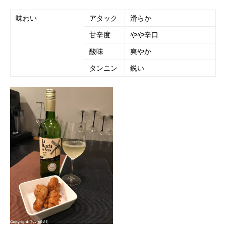
味わい
アタック
滑らか
甘辛度
やや辛口
酸味
爽やか
タンニン
鋭い