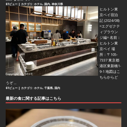
61ビュー
|
カテゴリ:
ホテル
,
国内
,
神奈川県
ヒルトン東
京ベイ宿泊
記 (2024/08)
=エグゼクテ
ィブラウン
ジ編=
名前：
ヒルトン東
京ベイ 場
所：〒105-
7337 東京都
港区東新橋1-
9-1 地図はこ
ちらからど
うぞ ...
61ビュー
|
カテゴリ:
ホテル
,
千葉県
,
国内
最新の食に関する記事はこちら