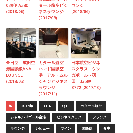
039便 A380
タール航空ビジ
ウンジ
(2018/06)
ネスラウンジ
(2018/06)
(2017/08)
全日空 成田空
カタール航空
日本航空ビジネ
港国際線ANA
ハマド国際空
スクラス シン
LOUNGE
港 アル・ムル
ガポール～羽
(2018/03)
ジャンビジネス
田 036便
ラウンジ
B772 (2017/10)
(2017/11)
2018年
CDG
QTR
カタール航空
シャルルドゴール空港
ビジネスクラス
フランス
ラウンジ
レビュー
ワイン
国際線
食事