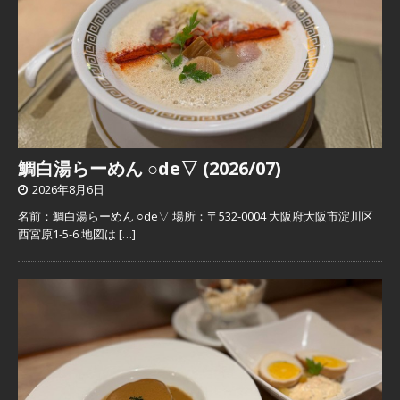
鯛白湯らーめん ○de▽ (2026/07)
2026年8月6日
名前：鯛白湯らーめん ○de▽ 場所：〒532-0004 大阪府大阪市淀川区
西宮原1-5-6 地図は
[…]