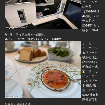
タイミング
の全容
（2024/02/2
4記載） 2023
年12月と
2024年1月に
続き、2024
年2月に再び日本航空の国際...
76ビュー
|
カテゴリ:
エアライン
,
レビュー
,
日本航空
ザ カハ
ラ ホテル
＆リゾート
横浜宿泊記
(2025/03)＝
朝食編＝
名
前：ザ カ
ハラ ホテ
ル＆リゾー
ト 横浜 場
所：〒220-
0012 神奈川
県横浜市西
区みなとみらい1-1...