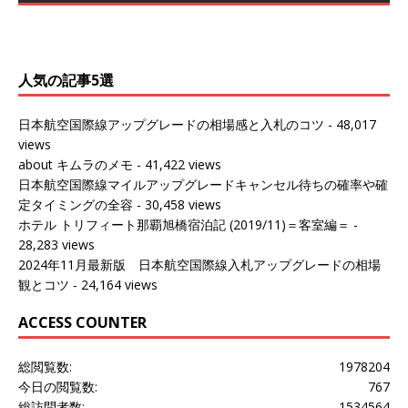
ールがマリオットアカウントから送
ェンマイに行く際に利用した。 バン
[…]
[…]
人気の記事5選
日本航空国際線アップグレードの相場感と入札のコツ
- 48,017
views
about キムラのメモ
- 41,422 views
日本航空国際線マイルアップグレードキャンセル待ちの確率や確
定タイミングの全容
- 30,458 views
ホテル トリフィート那覇旭橋宿泊記 (2019/11)＝客室編＝
-
28,283 views
2024年11月最新版 日本航空国際線入札アップグレードの相場
観とコツ
- 24,164 views
ACCESS COUNTER
総閲覧数:
1978204
今日の閲覧数:
767
総訪問者数:
1534564