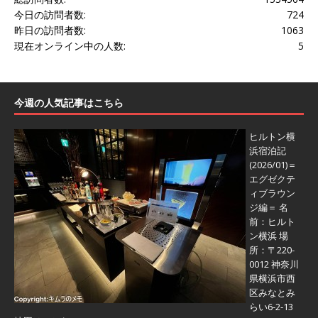
今日の訪問者数:
724
昨日の訪問者数:
1063
現在オンライン中の人数:
5
今週の人気記事はこちら
ヒルトン横
浜宿泊記
(2026/01)＝
エグゼクテ
ィブラウン
ジ編＝
名
前：ヒルト
ン横浜 場
所：〒220-
0012 神奈川
県横浜市西
区みなとみ
らい6-2-13