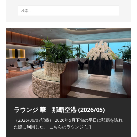
祝！日本航空・マリオットの戦略パー
ラウンジ 華 那覇空港 (2026/05)
The Coral Executive Lounge スワ
日本航空 羽田空港国際線ファースト
バンコクエアウェイズ スワンナプー
トナーシップによるFOP無料付与とス
ンナプーム国際空港国内線ラウンジ
クラスラウンジ (2026/01)
ム国際空港国内線ラウンジ (2026/01)
（2026/06/07記載） 2026年5月下旬の平日に那覇を訪れ
テイタスマッチ
(2026/01)
た際に利用した。 こちらのラウンジ
[…]
（2026/03/18記載） 2026年1月、毎年恒例の新年の羽田
（2026/03/13記載） 2026年1月上旬にバンコク経由でチ
～バンコクの移動の際に再びこちらの
ェンマイに向かう際に利用した。 今
[…]
[…]
（2027/07/14記載） 2026年7月14日の夕刻に、一通のメ
（2026/03/31記載） 2026年1月上旬にバンコク経由でチ