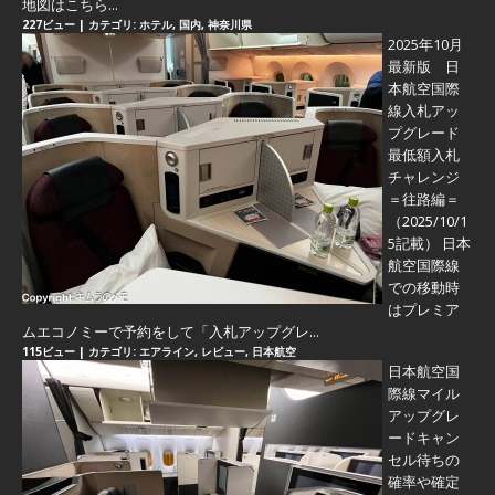
地図はこちら...
227ビュー
|
カテゴリ:
ホテル
,
国内
,
神奈川県
2025年10月
最新版 日
本航空国際
線入札アッ
プグレード
最低額入札
チャレンジ
＝往路編＝
（2025/10/1
5記載） 日本
航空国際線
での移動時
はプレミア
ムエコノミーで予約をして「入札アップグレ...
115ビュー
|
カテゴリ:
エアライン
,
レビュー
,
日本航空
日本航空国
際線マイル
アップグレ
ードキャン
セル待ちの
確率や確定