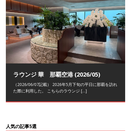
祝！日本航空・マリオットの戦略パー
ラウンジ 華 那覇空港 (2026/05)
The Coral Executive Lounge スワ
日本航空 羽田空港国際線ファースト
バンコクエアウェイズ スワンナプー
トナーシップによるFOP無料付与とス
ンナプーム国際空港国内線ラウンジ
クラスラウンジ (2026/01)
ム国際空港国内線ラウンジ (2026/01)
（2026/06/07記載） 2026年5月下旬の平日に那覇を訪れ
テイタスマッチ
(2026/01)
た際に利用した。 こちらのラウンジ
[…]
（2026/03/18記載） 2026年1月、毎年恒例の新年の羽田
（2026/03/13記載） 2026年1月上旬にバンコク経由でチ
～バンコクの移動の際に再びこちらの
ェンマイに向かう際に利用した。 今
[…]
[…]
（2027/07/14記載） 2026年7月14日の夕刻に、一通のメ
（2026/03/31記載） 2026年1月上旬にバンコク経由でチ
ールがマリオットアカウントから送
ェンマイに行く際に利用した。 バン
[…]
[…]
人気の記事5選