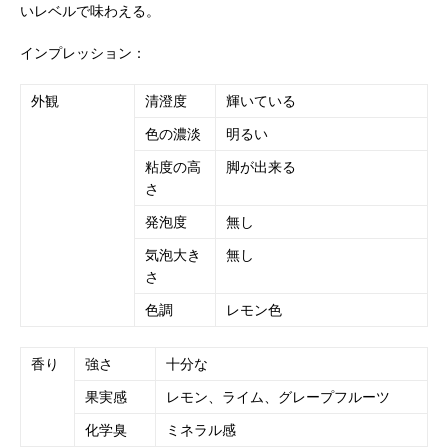
いレベルで味わえる。
インプレッション：
外観
清澄度
輝いている
色の濃淡
明るい
粘度の高
脚が出来る
さ
発泡度
無し
気泡大き
無し
さ
色調
レモン色
香り
強さ
十分な
果実感
レモン、ライム、グレープフルーツ
化学臭
ミネラル感