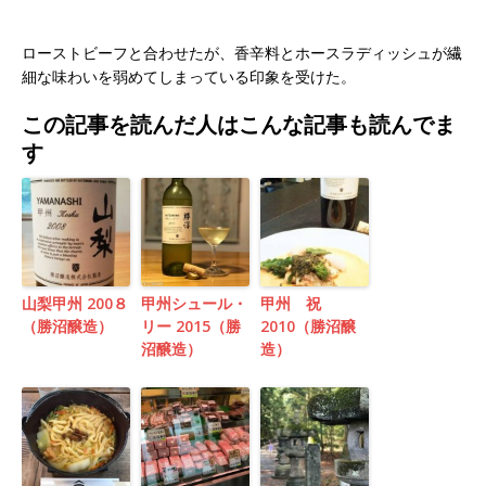
ローストビーフと合わせたが、香辛料とホースラディッシュが繊
細な味わいを弱めてしまっている印象を受けた。
この記事を読んだ人はこんな記事も読んでま
す
山梨甲州 200８
甲州シュール・
甲州 祝
（勝沼醸造）
リー 2015（勝
2010（勝沼醸
沼醸造）
造）