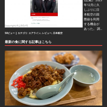
2記載） 2023
年12月に久
しぶりに日
本航空の国
際線を利用
する機会が
あった。 調...
58ビュー
|
カテゴリ:
エアライン
,
レビュー
,
日本航空
最新の食に関する記事はこちら