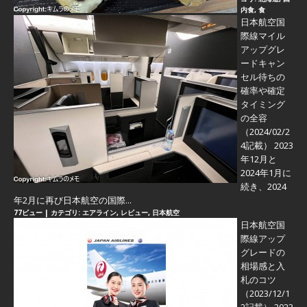
内食
,
食
日本航空国
際線マイル
アップグレ
ードキャン
セル待ちの
確率や確定
タイミング
の全容
（2024/02/2
4記載） 2023
年12月と
2024年1月に
続き、2024
年2月に再び日本航空の国際...
77ビュー
|
カテゴリ:
エアライン
,
レビュー
,
日本航空
日本航空国
際線アップ
グレードの
相場感と入
札のコツ
（2023/12/1