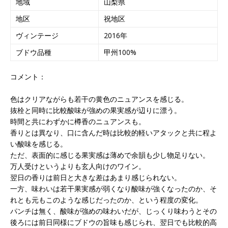
地域
山梨県
地区
祝地区
ヴィンテージ
2016年
ブドウ品種
甲州100%
コメント：
色はクリアながらも若干の黄色のニュアンスを感じる。
抜栓と同時に比較酸味が強めの果実感が辺りに漂う。
時間と共にわずかに樽香のニュアンスも。
香りとは異なり、口に含んだ時は比較的軽いアタックと共に程よ
い酸味を感じる。
ただ、表面的に感じる果実感は薄めで余韻も少し物足りない。
万人受けというよりも玄人向けのワイン。
翌日の香りは前日と大きな差はあまり感じられない。
一方、味わいは若干果実感が弱くなり酸味が強くなったのか、そ
れとも元もこのような感じだったのか、という程度の変化。
パンチは無く、酸味が強めの味わいだが、じっくり味わうとその
後ろには前日同様にブドウの旨味も感じられ、翌日でも比較的高