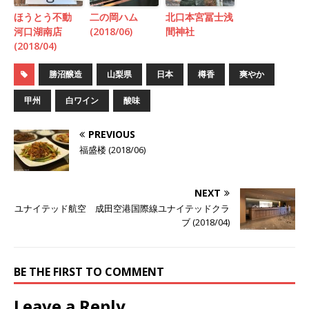
ほうとう不動
二の岡ハム
北口本宮冨士浅
河口湖南店
(2018/06)
間神社
(2018/04)
勝沼醸造
山梨県
日本
樽香
爽やか
甲州
白ワイン
酸味
PREVIOUS
福盛楼 (2018/06)
NEXT
ユナイテッド航空 成田空港国際線ユナイテッドクラ
ブ (2018/04)
BE THE FIRST TO COMMENT
Leave a Reply