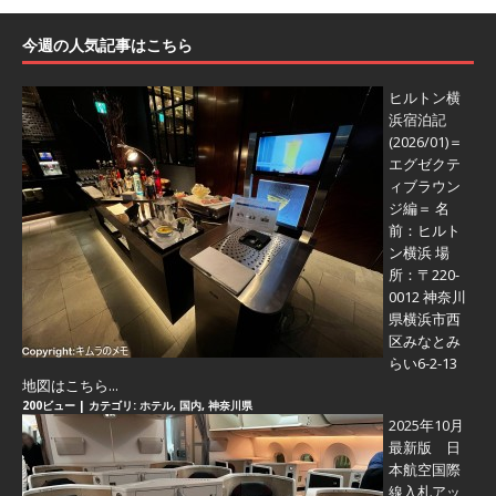
今週の人気記事はこちら
ヒルトン横
浜宿泊記
(2026/01)＝
エグゼクテ
ィブラウン
ジ編＝
名
前：ヒルト
ン横浜 場
所：〒220-
0012 神奈川
県横浜市西
区みなとみ
らい6-2-13
地図はこちら...
200ビュー
|
カテゴリ:
ホテル
,
国内
,
神奈川県
2025年10月
最新版 日
本航空国際
線入札アッ