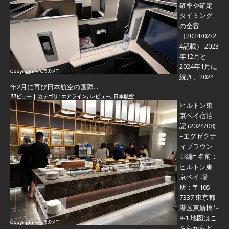
確率や確定
タイミング
の全容
（2024/02/2
4記載） 2023
年12月と
2024年1月に
続き、2024
年2月に再び日本航空の国際...
77ビュー
|
カテゴリ:
エアライン
,
レビュー
,
日本航空
ヒルトン東
京ベイ宿泊
記 (2024/08)
=エグゼクテ
ィブラウン
ジ編=
名前：
ヒルトン東
京ベイ 場
所：〒105-
7337 東京都
港区東新橋1-
9-1 地図はこ
ちらからど