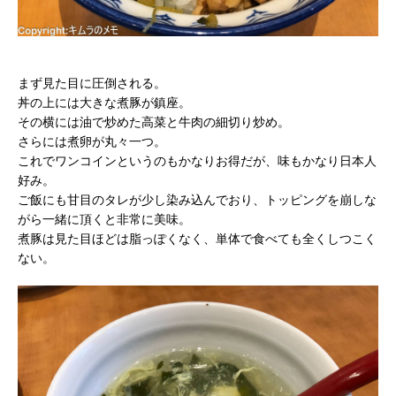
まず見た目に圧倒される。
丼の上には大きな煮豚が鎮座。
その横には油で炒めた高菜と牛肉の細切り炒め。
さらには煮卵が丸々一つ。
これでワンコインというのもかなりお得だが、味もかなり日本人
好み。
ご飯にも甘目のタレが少し染み込んでおり、トッピングを崩しな
がら一緒に頂くと非常に美味。
煮豚は見た目ほどは脂っぽくなく、単体で食べても全くしつこく
ない。