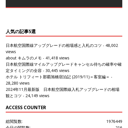
～バンコクの移動の際に再びこちらの
ェンマイに向かう際に利用した。 今
[…]
[…]
（2027/07/14記載） 2026年7月14日の夕刻に、一通のメ
（2026/03/31記載） 2026年1月上旬にバンコク経由でチ
ールがマリオットアカウントから送
ェンマイに行く際に利用した。 バン
[…]
[…]
人気の記事5選
日本航空国際線アップグレードの相場感と入札のコツ
- 48,002
views
about キムラのメモ
- 41,418 views
日本航空国際線マイルアップグレードキャンセル待ちの確率や確
定タイミングの全容
- 30,445 views
ホテル トリフィート那覇旭橋宿泊記 (2019/11)＝客室編＝
-
28,280 views
2024年11月最新版 日本航空国際線入札アップグレードの相場
観とコツ
- 24,149 views
ACCESS COUNTER
総閲覧数:
1976449
今日の閲覧数:
216