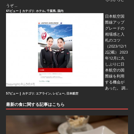
うぞ ...
61ビュー
|
カテゴリ:
ホテル
,
千葉県
,
国内
日本航空国
際線アップ
グレードの
相場感と入
札のコツ
（2023/12/1
2記載） 2023
年12月に久
しぶりに日
本航空の国
際線を利用
する機会が
あった。 調...
57ビュー
|
カテゴリ:
エアライン
,
レビュー
,
日本航空
最新の食に関する記事はこちら