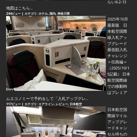
らい6-2-13
地図はこちら...
244ビュー
|
カテゴリ:
ホテル
,
国内
,
神奈川県
2025年10月
最新版 日
本航空国際
線入札アッ
プグレード
最低額入札
チャレンジ
＝往路編＝
（2025/10/1
5記載） 日本
航空国際線
での移動時
はプレミア
ムエコノミーで予約をして「入札アップグレ...
117ビュー
|
カテゴリ:
エアライン
,
レビュー
,
日本航空
日本航空国
際線マイル
アップグレ
ードキャン
セル待ちの