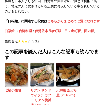
客層も日本人よりも中国・台湾系の割合が6～7割と圧倒的に高
く、地元の人に愛される味を忠実に再現している事を表している
のかもしれない。
「口福館」に関連する投稿は
こちらからまとめてご覧になれます
口福館
（
台湾料理
/
伊勢佐木長者町駅
、
日ノ出町駅
、
関内駅
）
昼総合点
★★★
☆☆
3.9
この記事を読んだ人はこんな記事も読んでま
す
七福小籠包
リアン サンド
天婦羅 あぶら
ウィッチ カフ
屋 (2016/05)
ェ リアン横浜
店 (2017/10)