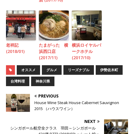
老祥記
たまがった 横
横浜ロイヤルパ
(2018/01)
浜西口店
ークホテル
(2017/11)
(2017/10)
オススメ
グルメ
リーズナブル
伊勢佐木町
台湾料理
神奈川県
PREVIOUS
House Wine Steak House Cabernet Sauvignon
2015 （ハウスワイン）
NEXT
シンガポール航空全クラス 羽田～シンガポール