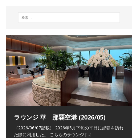
祝！日本航空・マリオットの戦略パー
ラウンジ 華 那覇空港 (2026/05)
The Coral Executive Lounge スワ
日本航空 羽田空港国際線ファースト
バンコクエアウェイズ スワンナプー
トナーシップによるFOP無料付与とス
ンナプーム国際空港国内線ラウンジ
クラスラウンジ (2026/01)
ム国際空港国内線ラウンジ (2026/01)
（2026/06/07記載） 2026年5月下旬の平日に那覇を訪れ
テイタスマッチ
(2026/01)
た際に利用した。 こちらのラウンジ
[…]
（2026/03/18記載） 2026年1月、毎年恒例の新年の羽田
（2026/03/13記載） 2026年1月上旬にバンコク経由でチ