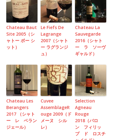
Chateau Baut
Le Fiefs De
Chateau La
Site 2005（シ
Lagrange
Sauvegarde
ャトー ボー シ
2007（シャト
2016（シャト
ット）
ー ラグランジ
ー ラ ソーヴ
ュ）
ギャルド）
Chateau Les
Cuvee
Selection
Berangers
AssemblageR
Agneau
2017 （シャト
ouge 2009（ド
Rouge
ー レ ベラン
メーヌ シル
2018（バロ
ジェール）
レ）
ン フィリッ
プ ド ロスチ