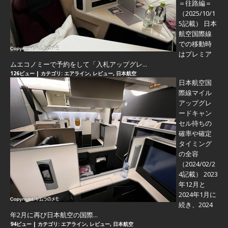
＝往路編＝
（2025/10/1
5記載） 日本
航空国際線
での移動時
はプレミア
ムエコノミーで予約をして「入札アップグレ...
126ビュー
|
カテゴリ:
エアライン
,
レビュー
,
日本航空
日本航空国
際線マイル
アップグレ
ードキャン
セル待ちの
確率や確定
タイミング
の全容
（2024/02/2
4記載） 2023
年12月と
2024年1月に
続き、2024
年2月に再び日本航空の国際...
94ビュー
|
カテゴリ:
エアライン
,
レビュー
,
日本航空