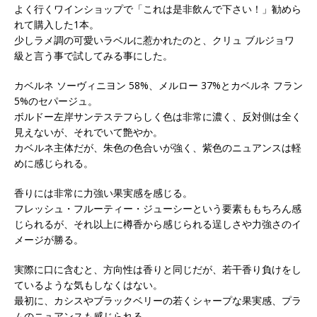
よく行くワインショップで「これは是非飲んで下さい！」勧めら
れて購入した1本。
少しラメ調の可愛いラベルに惹かれたのと、クリュ ブルジョワ
級と言う事で試してみる事にした。
カベルネ ソーヴィニヨン 58%、メルロー 37%とカベルネ フラン
5%のセパージュ。
ボルドー左岸サンテステフらしく色は非常に濃く、反対側は全く
見えないが、それでいて艶やか。
カベルネ主体だが、朱色の色合いが強く、紫色のニュアンスは軽
めに感じられる。
香りには非常に力強い果実感を感じる。
フレッシュ・フルーティー・ジューシーという要素ももちろん感
じられるが、それ以上に樽香から感じられる逞しさや力強さのイ
メージが勝る。
実際に口に含むと、方向性は香りと同じだが、若干香り負けをし
ているような気もしなくはない。
最初に、カシスやブラックベリーの若くシャープな果実感、プラ
ムのニュアンスも感じられる。