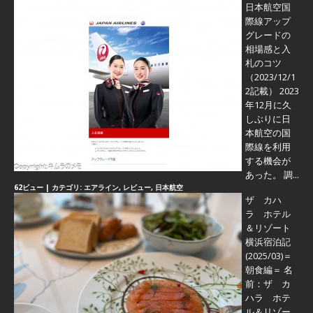
日本航空国
際線アップ
グレードの
相場感と入
札のコツ
（2023/12/1
2記載） 2023
年12月に久
しぶりに日
本航空の国
際線を利用
する機会が
あった。 調...
62ビュー
|
カテゴリ:
エアライン
,
レビュー
,
日本航空
ザ カハ
ラ ホテル
＆リゾート
横浜宿泊記
(2025/03)＝
朝食編＝
名
前：ザ カ
ハラ ホテ
ル＆リゾー