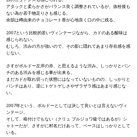
アタックと柔らかさがバランス良く調整されているが、抜栓後も
ない為か若干物足りさも感じる。
余韻は樽由来のチョコレート香が心地良く口の中に残る。
2007という比較的若いヴィンテージながら、カドのある酸味は
感じられない。
むしろ、渋みの方が強いので、その影に隠れてあまり存在感を感
じない。
さすがボルドー左岸の赤、と思えるような渋み。しっかりとパン
チのある渋みを感じる事が出来る。
まだカドが取れ切った状態にはなっていないものの、しっかりと
パンチはあり、逆にトゲトゲしさやザラザラ感はあまり感じな
い。
2007年という、ボルドーとしては決して良いとは言えないヴィ
ンテージ。
そして、格付けでもない（クリュ ブルジョワ級ではあるが）シ
ャトーだが、さすがに村名だけあって、ベースはしっかりとして
いる。