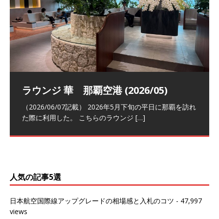
祝！日本航空・マリオットの戦略パー
ラウンジ 華 那覇空港 (2026/05)
The Coral Executive Lounge スワ
日本航空 羽田空港国際線ファースト
バンコクエアウェイズ スワンナプー
トナーシップによるFOP無料付与とス
ンナプーム国際空港国内線ラウンジ
クラスラウンジ (2026/01)
ム国際空港国内線ラウンジ (2026/01)
（2026/06/07記載） 2026年5月下旬の平日に那覇を訪れ
テイタスマッチ
(2026/01)
た際に利用した。 こちらのラウンジ
[…]
（2026/03/18記載） 2026年1月、毎年恒例の新年の羽田
（2026/03/13記載） 2026年1月上旬にバンコク経由でチ
～バンコクの移動の際に再びこちらの
ェンマイに向かう際に利用した。 今
[…]
[…]
（2027/07/14記載） 2026年7月14日の夕刻に、一通のメ
（2026/03/31記載） 2026年1月上旬にバンコク経由でチ
ールがマリオットアカウントから送
ェンマイに行く際に利用した。 バン
[…]
[…]
人気の記事5選
日本航空国際線アップグレードの相場感と入札のコツ
- 47,997
views