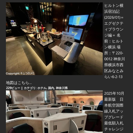
ヒルトン横
浜宿泊記
(2026/01)＝
エグゼクテ
ィブラウン
ジ編＝
名
前：ヒルト
ン横浜 場
所：〒220-
0012 神奈川
県横浜市西
区みなとみ
らい6-2-13
地図はこちら...
229ビュー
|
カテゴリ:
ホテル
,
国内
,
神奈川県
2025年10月
最新版 日
本航空国際
線入札アッ
プグレード
最低額入札
チャレンジ