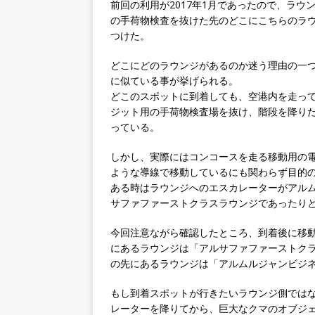
前回の利用が2017年1月であったので、ラ
の手荷物検査を抜けた先のどこにこちらのラ
つけた。
どこにどのラウンジがあるのか迷う理由の一
に似ている事が挙げられる。
どこのスポットに到着しても、空港内を走っ
ジット用の手荷物検査場を抜け、階段を降り
っている。
しかし、実際にはコンコースを走る移動用の
ような導線で移動しているにも関わらず目的
ある時はラウンジへのエスカレーターがアル
サファファーストクラスラウンジであったり
今回注意ながら確認したところ、到着後に移
にあるラウンジは「アルサファファーストク
の先にあるラウンジは「アルムルジャンビジ
もし到着スポットが行きたいラウンジ側では
レーターを降りてから、巨大なクマのオブジ