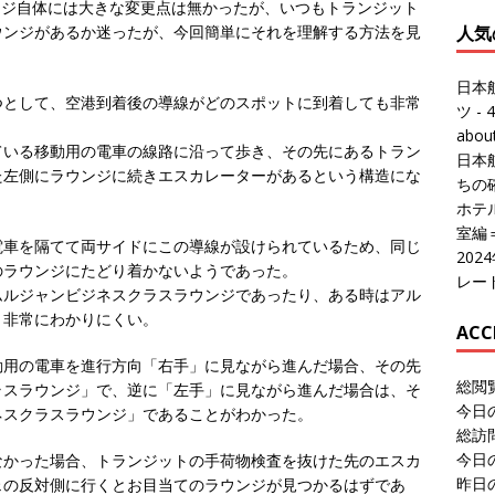
ウンジ自体には大きな変更点は無かったが、いつもトランジット
人気
ウンジがあるか迷ったが、今回簡単にそれを理解する方法を見
日本
つとして、空港到着後の導線がどのスポットに到着しても非常
ツ
- 4
abo
ている移動用の電車の線路に沿って歩き、その先にあるトラン
日本
た左側にラウンジに続きエスカレーターがあるという構造にな
ちの
ホテル
室編
電車を隔てて両サイドにこの導線が設けられているため、同じ
20
のラウンジにたどり着かないようであった。
レー
ムルジャンビジネスクラスラウンジであったり、ある時はアル
と非常にわかりにくい。
ACC
動用の電車を進行方向「右手」に見ながら進んだ場合、その先
総閲
ラスラウンジ」で、逆に「左手」に見ながら進んだ場合は、そ
今日
ネスクラスラウンジ」であることがわかった。
総訪
今日
なかった場合、トランジットの手荷物検査を抜けた先のエスカ
昨日
ェの反対側に行くとお目当てのラウンジが見つかるはずであ