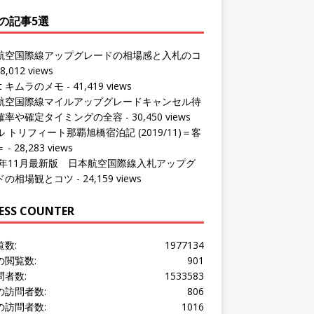
の記事5選
航空国際線アップグレードの相場感と入札のコ
8,012 views
ut キムラのメモ
- 41,419 views
航空国際線マイルアップグレードキャンセル待
確率や確定タイミングの全容
- 30,450 views
 トリフィート那覇旭橋宿泊記 (2019/11)＝客
＝
- 28,283 views
24年11月最新版 日本航空国際線入札アップグ
ドの相場観とコツ
- 24,159 views
ESS COUNTER
覧数:
1977134
の閲覧数:
901
問者数:
1533583
の訪問者数:
806
の訪問者数:
1016