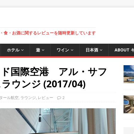
・食・お酒に関するレビューを随時更新しています
ホテル
遊
ワイン
日本酒
ABOUT
マド国際空港 アル・サフ
ンジ (2017/04)
タール航空
,
ラウンジ
,
レビュー
2