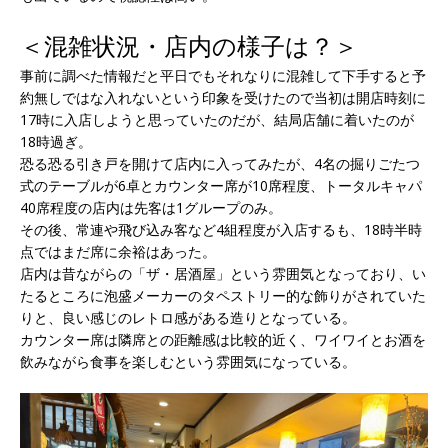
＜混雑状況・店内の様子は？＞
事前に調べた情報だと平日でもそれなりに混雑して下手すると予
約無しではな入れないという印象を受けたので当初は開店時刻に
17時に入店しようと思っていたのだが、結局店舗に着いたのが
18時過ぎ。
恐る恐る引き戸を開けて店内に入ってみたが、4名の掘りごたつ
式のテーブルが6卓とカウンター席が10席程度、トータルキャパ
40席程度の店内は先客は1グループのみ。
その後、常連や飛び込み客など4組程度が入店するも、18時半時
点ではまだ席に余裕はあった。
店内は昔ながらの「ザ・居酒屋」という雰囲気となっており、い
たるところに泡盛メーカーのタペストリー的な飾りがされていた
りと、良い感じのレトロ感がある造りとなっている。
カウンター席は隣席との距離感は比較的近く、ワイワイとお酒を
飲みながら食事を楽しむという雰囲気になっている。