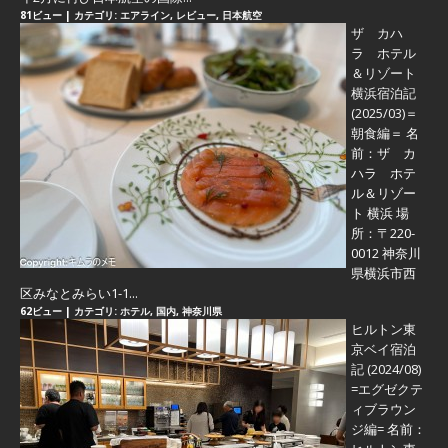
81ビュー
|
カテゴリ:
エアライン
,
レビュー
,
日本航空
ザ カハ
ラ ホテル
＆リゾート
横浜宿泊記
(2025/03)＝
朝食編＝
名
前：ザ カ
ハラ ホテ
ル＆リゾー
ト 横浜 場
所：〒220-
0012 神奈川
県横浜市西
区みなとみらい1-1...
62ビュー
|
カテゴリ:
ホテル
,
国内
,
神奈川県
ヒルトン東
京ベイ宿泊
記 (2024/08)
=エグゼクテ
ィブラウン
ジ編=
名前：