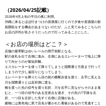
（2026/04/25記載）
2026年4月上旬の平日の夜に利用。
沖縄に来るとほぼ行きつけの居酒屋に行くので夕食や居酒屋の新
規開拓をする機会があまりないのだが、ふと見てみるとこちらの
お店の評判が良さそうだったので行ってみることにした。
＜お店の場所はどこ？＞
店舗の最寄駅はゆいレールの県庁前駅となる。
駅の改札を出て右側に進み、左側にあるエレベーターで地上に降
りて向かうのが最短距離。
エスカレーターを使って降りてしまうと国際通り方面まで行って
しまうので少し遠回りになってしまう。
エレベーターを降りたら目の前の横断歩道を渡り、左手に見える
川を国際通りとは反対側に渡る。
橋を渡った先の信号を渡り右折、川を右手に見ながらそのまま進
むと、一つ目の信号のある交差点を過ぎ、その先のT字路を左
折、一つ目を左折した先すぐ右側に店舗がある。
建物には黄色地に黒で店名が書かれた看板があるので見逃すこと