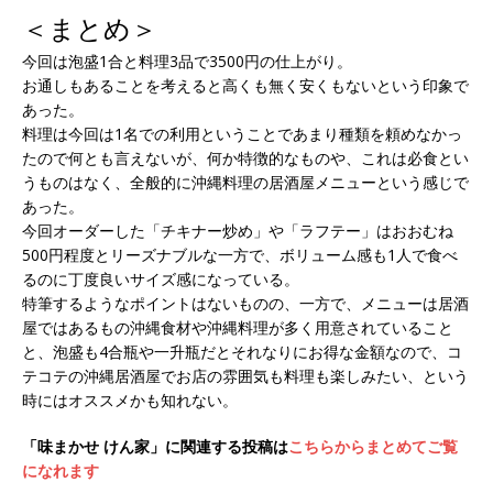
＜まとめ＞
今回は泡盛1合と料理3品で3500円の仕上がり。
お通しもあることを考えると高くも無く安くもないという印象で
あった。
料理は今回は1名での利用ということであまり種類を頼めなかっ
たので何とも言えないが、何か特徴的なものや、これは必食とい
うものはなく、全般的に沖縄料理の居酒屋メニューという感じで
あった。
今回オーダーした「チキナー炒め」や「ラフテー」はおおむね
500円程度とリーズナブルな一方で、ボリューム感も1人で食べ
るのに丁度良いサイズ感になっている。
特筆するようなポイントはないものの、一方で、メニューは居酒
屋ではあるもの沖縄食材や沖縄料理が多く用意されていること
と、泡盛も4合瓶や一升瓶だとそれなりにお得な金額なので、コ
テコテの沖縄居酒屋でお店の雰囲気も料理も楽しみたい、という
時にはオススメかも知れない。
「味まかせ けん家」に関連する投稿は
こちらからまとめてご覧
になれます