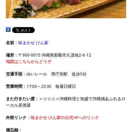
名前
：
味まかせ けん家
場所
：〒900-0015 沖縄県那覇市久茂地2-6-12
地図はこちらからどうぞ
交通手段
：ゆいレール 県庁前駅 徒歩5分
営業時間
：17:00～23:30 毎週日曜日
また行きたい度
：＝☆☆☆＝沖縄料理と泡盛で沖縄感あふれるロ
ーカル居酒屋
外部リンク
：
味まかせ けん家の公式HPへのリンク
備忘録
：