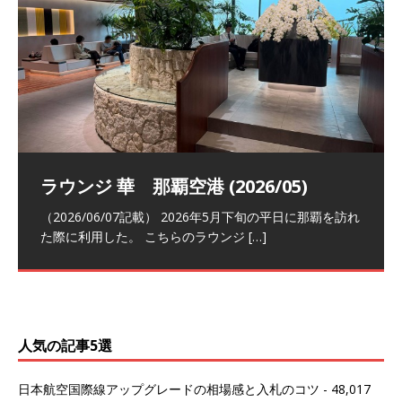
祝！日本航空・マリオットの戦略パー
ラウンジ 華 那覇空港 (2026/05)
The Coral Executive Lounge スワ
日本航空 羽田空港国際線ファースト
バンコクエアウェイズ スワンナプー
トナーシップによるFOP無料付与とス
ンナプーム国際空港国内線ラウンジ
クラスラウンジ (2026/01)
ム国際空港国内線ラウンジ (2026/01)
（2026/06/07記載） 2026年5月下旬の平日に那覇を訪れ
テイタスマッチ
(2026/01)
た際に利用した。 こちらのラウンジ
[…]
（2026/03/18記載） 2026年1月、毎年恒例の新年の羽田
（2026/03/13記載） 2026年1月上旬にバンコク経由でチ
～バンコクの移動の際に再びこちらの
ェンマイに向かう際に利用した。 今
[…]
[…]
（2027/07/14記載） 2026年7月14日の夕刻に、一通のメ
（2026/03/31記載） 2026年1月上旬にバンコク経由でチ
ールがマリオットアカウントから送
ェンマイに行く際に利用した。 バン
[…]
[…]
人気の記事5選
日本航空国際線アップグレードの相場感と入札のコツ
- 48,017