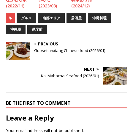
(2022/11)
(2023/03)
(2024/12)
グルメ
南部エリア
居酒屋
沖縄料理
沖縄県
県庁前
PREVIOUS
Guosetianxiang Chinese food (2026/01)
NEXT
Koi Mahachai Seafood (2026/01)
BE THE FIRST TO COMMENT
Leave a Reply
Your email address will not be published.