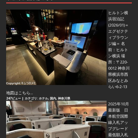
ヒルトン横
浜宿泊記
(2026/01)＝
エグゼクテ
ィブラウン
ジ編＝
名
前：ヒルト
ン横浜 場
所：〒220-
0012 神奈川
県横浜市西
区みなとみ
らい6-2-13
地図はこちら...
247ビュー
|
カテゴリ:
ホテル
,
国内
,
神奈川県
2025年10月
最新版 日
本航空国際
線入札アッ
プグレード
最低額入札