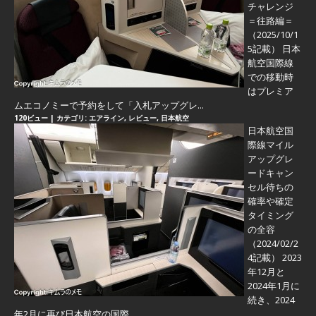
チャレンジ
＝往路編＝
（2025/10/1
5記載） 日本
航空国際線
での移動時
はプレミア
ムエコノミーで予約をして「入札アップグレ...
120ビュー
|
カテゴリ:
エアライン
,
レビュー
,
日本航空
日本航空国
際線マイル
アップグレ
ードキャン
セル待ちの
確率や確定
タイミング
の全容
（2024/02/2
4記載） 2023
年12月と
2024年1月に
続き、2024
年2月に再び日本航空の国際...