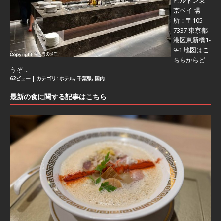
ヒルトン東
京ベイ 場
所：〒105-
7337 東京都
港区東新橋1-
9-1 地図はこ
ちらからど
うぞ ...
62ビュー
|
カテゴリ:
ホテル
,
千葉県
,
国内
最新の食に関する記事はこちら