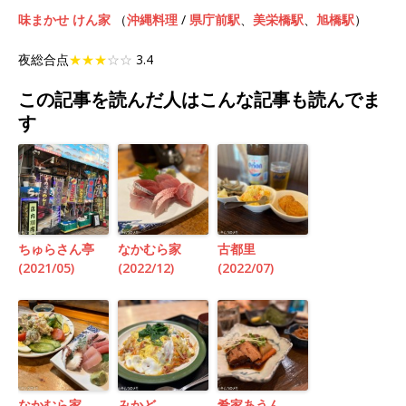
味まかせ けん家
（
沖縄料理
/
県庁前駅
、
美栄橋駅
、
旭橋駅
）
夜総合点
★★★
☆☆
3.4
この記事を読んだ人はこんな記事も読んでま
す
ちゅらさん亭
なかむら家
古都里
(2021/05)
(2022/12)
(2022/07)
なかむら家
みかど
肴家あうん