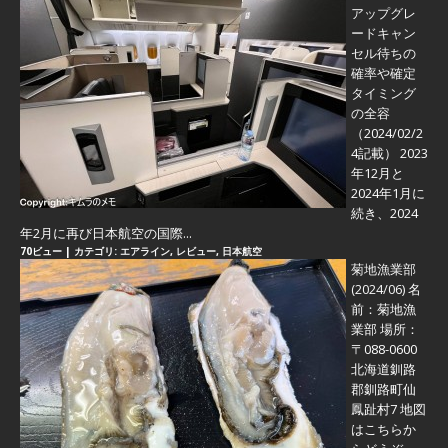
アップグレ
ードキャン
セル待ちの
確率や確定
タイミング
の全容
（2024/02/2
4記載） 2023
年12月と
2024年1月に
続き、2024
年2月に再び日本航空の国際...
70ビュー
|
カテゴリ:
エアライン
,
レビュー
,
日本航空
菊地漁業部
(2024/06)
名
前：菊地漁
業部 場所：
〒088-0600
北海道釧路
郡釧路町仙
鳳趾村7 地図
はこちらか