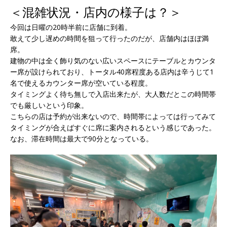
＜混雑状況・店内の様子は？＞
今回は日曜の20時半前に店舗に到着。
敢えて少し遅めの時間を狙って行ったのだが、店舗内はほぼ満
席。
建物の中は全く飾り気のない広いスペースにテーブルとカウンタ
ー席が設けられており、トータル40席程度ある店内は辛うじて1
名で使えるカウンター席が空いている程度。
タイミングよく待ち無しで入店出来たが、大人数だとこの時間帯
でも厳しいという印象。
こちらの店は予約が出来ないので、時間帯によっては行ってみて
タイミングが合えばすぐに席に案内されるという感じであった。
なお、滞在時間は最大で90分となっている。