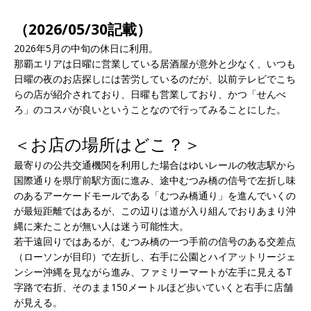
（2026/05/30記載）
2026年5月の中旬の休日に利用。
那覇エリアは日曜に営業している居酒屋が意外と少なく、いつも
日曜の夜のお店探しには苦労しているのだが、以前テレビでこち
らの店が紹介されており、日曜も営業しており、かつ「せんべ
ろ」のコスパが良いということなので行ってみることにした。
＜お店の場所はどこ？＞
最寄りの公共交通機関を利用した場合はゆいレールの牧志駅から
国際通りを県庁前駅方面に進み、途中むつみ橋の信号で左折し味
のあるアーケードモールである「むつみ橋通り」を進んでいくの
が最短距離ではあるが、この辺りは道が入り組んでおりあまり沖
縄に来たことが無い人は迷う可能性大。
若干遠回りではあるが、むつみ橋の一つ手前の信号のある交差点
（ローソンが目印）で左折し、右手に公園とハイアットリージェ
ンシー沖縄を見ながら進み、ファミリーマートが左手に見えるT
字路で右折、そのまま150メートルほど歩いていくと右手に店舗
が見える。