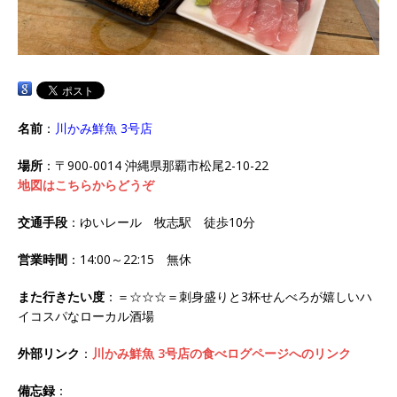
名前
：
川かみ鮮魚 3号店
場所
：〒900-0014 沖縄県那覇市松尾2-10-22
地図はこちらからどうぞ
交通手段
：ゆいレール 牧志駅 徒歩10分
営業時間
：14:00～22:15 無休
また行きたい度
：＝☆☆☆＝刺身盛りと3杯せんべろが嬉しいハ
イコスパなローカル酒場
外部リンク
：
川かみ鮮魚 3号店の食べログページへのリンク
備忘録
：