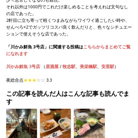
それ以外は1000円でこれだけ楽しめることを考えれば文句なし
の店であった。
2軒目に立ち寄って軽くつまみながらワイワイ過ごしたい時や、
せんべろ×2でガッツリコスパ良く飲んだりと、色々なシチュエー
ションで使えそうな店であった。
「川かみ鮮魚 3号店」に関連する投稿は
こちらからまとめてご覧
になれます
川かみ鮮魚 3号店
（
居酒屋
/
牧志駅
、
美栄橋駅
、
安里駅
）
夜総合点
★★★
☆☆
3.3
この記事を読んだ人はこんな記事も読んでま
す