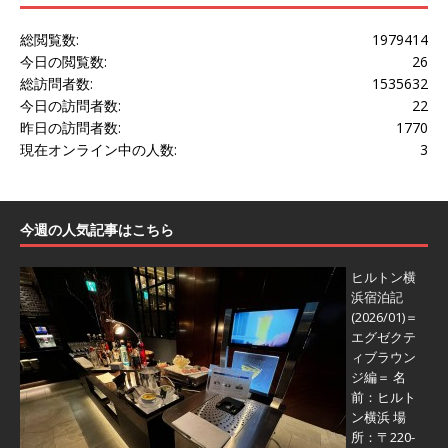
総閲覧数:
1979414
今日の閲覧数:
26
総訪問者数:
1535632
今日の訪問者数:
22
昨日の訪問者数:
1770
現在オンライン中の人数:
3
今週の人気記事はこちら
ヒルトン横
浜宿泊記
(2026/01)＝
エグゼクテ
ィブラウン
ジ編＝
名
前：ヒルト
ン横浜 場
所：〒220-