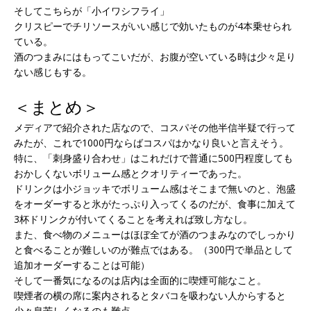
そしてこちらが「小イワシフライ」
クリスピーでチリソースがいい感じで効いたものが4本乗せられ
ている。
酒のつまみにはもってこいだが、お腹が空いている時は少々足り
ない感じもする。
＜まとめ＞
メディアで紹介された店なので、コスパその他半信半疑で行って
みたが、これで1000円ならばコスパはかなり良いと言えそう。
特に、「刺身盛り合わせ」はこれだけで普通に500円程度しても
おかしくないボリューム感とクオリティーであった。
ドリンクは小ジョッキでボリューム感はそこまで無いのと、泡盛
をオーダーすると氷がたっぷり入ってくるのだが、食事に加えて
3杯ドリンクが付いてくることを考えれば致し方なし。
また、食べ物のメニューはほぼ全てが酒のつまみなのでしっかり
と食べることが難しいのが難点ではある。（300円で単品として
追加オーダーすることは可能）
そして一番気になるのは店内は全面的に喫煙可能なこと。
喫煙者の横の席に案内されるとタバコを吸わない人からすると
少々息苦しくなるのも難点。