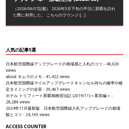
トナーシップによるFOP無料付与とス
ンナプーム国際空港国内線ラウンジ
クラスラウンジ (2026/01)
ム国際空港国内線ラウンジ (2026/01)
（2026/06/07記載） 2026年5月下旬の平日に那覇を訪れ
テイタスマッチ
(2026/01)
た際に利用した。 こちらのラウンジ
[…]
（2026/03/18記載） 2026年1月、毎年恒例の新年の羽田
（2026/03/13記載） 2026年1月上旬にバンコク経由でチ
～バンコクの移動の際に再びこちらの
ェンマイに向かう際に利用した。 今
[…]
[…]
（2027/07/14記載） 2026年7月14日の夕刻に、一通のメ
（2026/03/31記載） 2026年1月上旬にバンコク経由でチ
ールがマリオットアカウントから送
ェンマイに行く際に利用した。 バン
[…]
[…]
人気の記事5選
日本航空国際線アップグレードの相場感と入札のコツ
- 48,020
views
about キムラのメモ
- 41,422 views
日本航空国際線マイルアップグレードキャンセル待ちの確率や確
定タイミングの全容
- 30,467 views
ホテル トリフィート那覇旭橋宿泊記 (2019/11)＝客室編＝
-
28,286 views
2024年11月最新版 日本航空国際線入札アップグレードの相場
観とコツ
- 24,165 views
ACCESS COUNTER