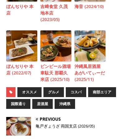
ぼんぢりや 本
吉﨑食堂 久茂
海音 (2024/10)
店
地本店
(2023/05)
ぼんぢりや 本
ビンビール酒場
沖縄風居酒屋
店 (2022/07)
韋駄天 那覇久
あがいてぃーだ
米店 (2025/10)
(2025/11)
オススメ
グルメ
コスパ
南部エリア
国際通り
居酒屋
沖縄県
PREVIOUS
亀戸ぎょうざ 両国支店 (2026/05)