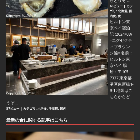
らどうぞ ...
65ビュー
|
カテ
ゴリ:
北海道
,
国
内食
,
食
ヒルトン東
京ベイ宿泊
記 (2024/08)
=エグゼクテ
ィブラウン
ジ編=
名前：
ヒルトン東
京ベイ 場
所：〒105-
7337 東京都
港区東新橋1-
9-1 地図はこ
ちらからど
うぞ ...
57ビュー
|
カテゴリ:
ホテル
,
千葉県
,
国内
最新の食に関する記事はこちら