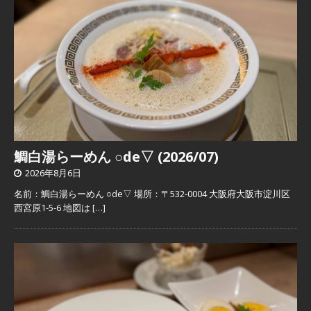
鯛白湯らーめん ○de▽ (2026/07)
2026年8月6日
名前：鯛白湯らーめん ○de▽ 場所：〒532-0004 大阪府大阪市淀川区
西宮原1-5-6 地図は
[…]