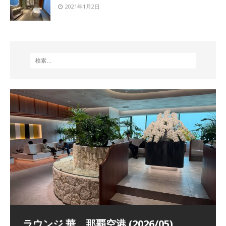
2021年1月2日
祝！日本航空・マリオットの戦略パー
ラウンジ 華 那覇空港 (2026/05)
The Coral Executive Lounge スワ
日本航空 羽田空港国際線ファースト
バンコクエアウェイズ スワンナプー