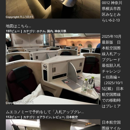
0012 神奈川
県横浜市西
区みなとみ
らい6-2-13
地図はこちら...
197ビュー
|
カテゴリ:
ホテル
,
国内
,
神奈川県
2025年10月
最新版 日
本航空国際
線入札アッ
プグレード
最低額入札
チャレンジ
＝往路編＝
（2025/10/1
5記載） 日本
航空国際線
での移動時
はプレミア
ムエコノミーで予約をして「入札アップグレ...
112ビュー
|
カテゴリ:
エアライン
,
レビュー
,
日本航空
日本航空国
際線マイル