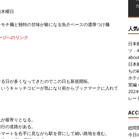
人気
毎週木曜日
日本
チモチ麺と独特の甘味が癖になる魚介ベースの濃厚つけ麺
ツ
- 4
ージへのリンク
abo
日本
ちの
ホテル
室編
20
。
レー
なる日が多くなってきたのでこの日も新規開拓。
というキャッチコピーが気になり前からブックマークに入れて
ACC
総閲
今日
見が最寄りとなる。
総訪
通行の道路がある。
今日
ーマートを右手に見ながら駅を背にして細い路地を進む。
昨日