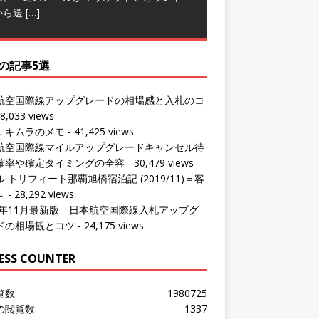
の記事5選
航空国際線アップグレードの相場感と入札のコ
8,033 views
ut キムラのメモ
- 41,425 views
航空国際線マイルアップグレードキャンセル待
確率や確定タイミングの全容
- 30,479 views
 トリフィート那覇旭橋宿泊記 (2019/11)＝客
＝
- 28,292 views
24年11月最新版 日本航空国際線入札アップグ
ドの相場観とコツ
- 24,175 views
ESS COUNTER
覧数:
1980725
の閲覧数:
1337
問者数:
1536657
の訪問者数:
1047
の訪問者数:
1770