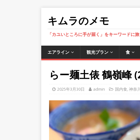
キムラのメモ
「カユいところに手が届く」をキーワードに旅
エアライン
観光プラン
食
らー麺土俵 鶴嶺峰 (20
2025年3月30日
admin
国内食
,
神奈