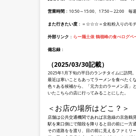
営業時間
：10:50～15:00、17:50～22:00 
また行きたい度
：＝☆☆☆＝全粒粉入りのモ
外部リンク
：
らー麺土俵 鶴嶺峰の食べログペ
備忘録
：
（2025/03/30記載）
2025年1月下旬の平日のランチタイムに訪問
最近は寒いこともあってラーメンを食べたく
色々ある候補から、「元力士のラーメン店」
いたこちらの店に行ってみることにした。
＜お店の場所はどこ？＞
店舗は公共交通機関であれば京急線の京急鶴
駅を東口側にで階段を降りると目の前に一方
その道路をを渡り、目の前に見えるファミリ