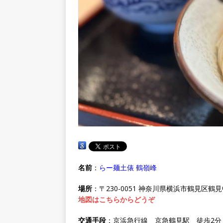
名前
：
らー麺土俵 鶴嶺峰
場所
：〒230-0051 神奈川県横浜市鶴見区鶴見中
地図はこちらからどうぞ
交通手段
：京浜急行線 京急鶴見駅 徒歩2分