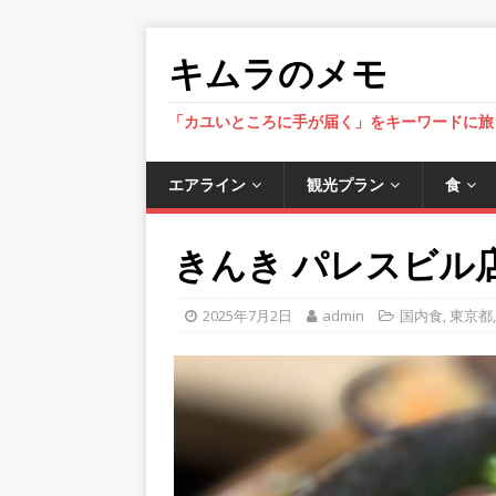
キムラのメモ
「カユいところに手が届く」をキーワードに旅
エアライン
観光プラン
食
きんき パレスビル店 (
2025年7月2日
admin
国内食
,
東京都