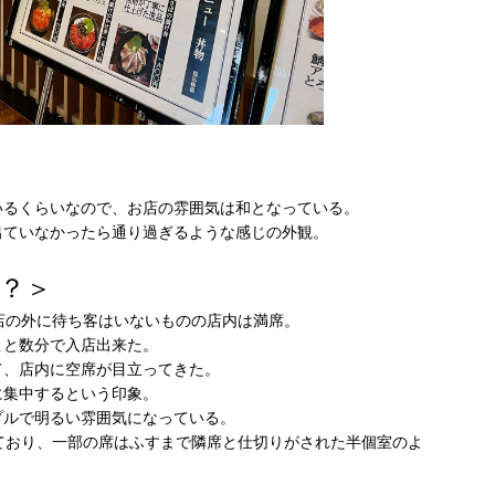
いるくらいなので、お店の雰囲気は和となっている。
出ていなかったら通り過ぎるような感じの外観。
？＞
店の外に待ち客はいないものの店内は満席。
こと数分で入店出来た。
て、店内に空席が目立ってきた。
に集中するという印象。
プルで明るい雰囲気になっている。
ており、一部の席はふすまで隣席と仕切りがされた半個室のよ