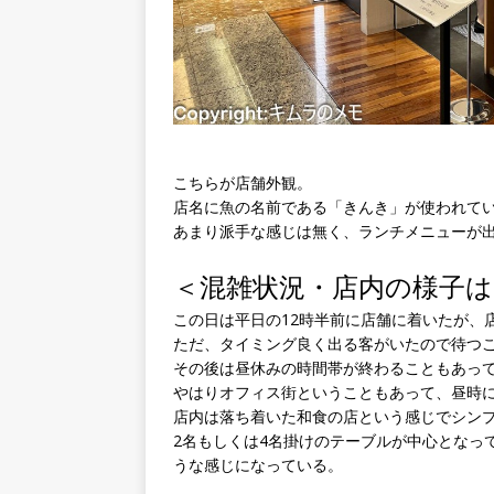
こちらが店舗外観。
店名に魚の名前である「きんき」が使われて
あまり派手な感じは無く、ランチメニューが
＜混雑状況・店内の様子は
この日は平日の12時半前に店舗に着いたが、
ただ、タイミング良く出る客がいたので待つ
その後は昼休みの時間帯が終わることもあっ
やはりオフィス街ということもあって、昼時
店内は落ち着いた和食の店という感じでシン
2名もしくは4名掛けのテーブルが中心となっ
うな感じになっている。