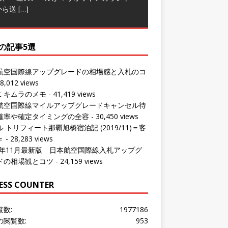
の記事5選
航空国際線アップグレードの相場感と入札のコ
8,012 views
ut キムラのメモ
- 41,419 views
航空国際線マイルアップグレードキャンセル待
確率や確定タイミングの全容
- 30,450 views
 トリフィート那覇旭橋宿泊記 (2019/11)＝客
＝
- 28,283 views
24年11月最新版 日本航空国際線入札アップグ
ドの相場観とコツ
- 24,159 views
ESS COUNTER
覧数:
1977186
の閲覧数:
953
問者数:
1533624
の訪問者数:
847
の訪問者数:
1016