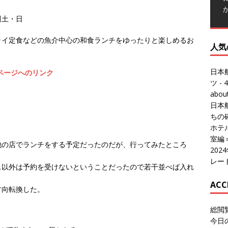
人気
毎週土・日
日本
ライ定食などの魚介中心の和食ランチをゆったりと楽しめるお
ツ
- 4
abo
ページへのリンク
日本
ちの
ホテル
室編
20
レー
。
他の店でランチをする予定だったのだが、行ってみたところ
ACC
ス以外は予約を受けないということだったので若干並べば入れ
総閲
今日
方向転換した。
総訪
今日
昨日