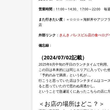
営業時間
：11:00～14:30、17:00～22:00 
また行きたい度
：＝☆☆☆＝海鮮丼やアジフ
店
外部リンク
：
きんき パレスビル店の食べログ
備忘録
：
（2024/07/02記載）
2025年6月中旬の平日のランチタイムで利用
この日は本来的には同じエリアに入っていた
「予約のみで満席」という札が…。
行こうと思っていた店はランチタイムはコー
ると思っていたので思わぬ肩透かし。
ということで急遽近くにあったこちらの店に
＜お店の場所はどこ？＞