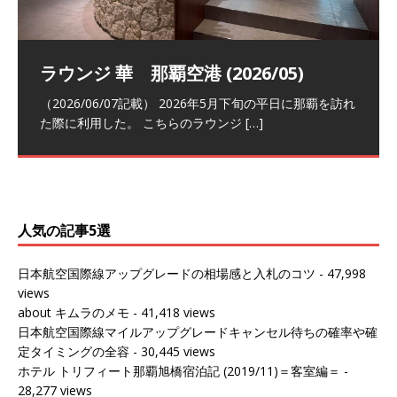
祝！日本航空・マリオットの戦略パー
ラウンジ 華 那覇空港 (2026/05)
The Coral Executive Lounge スワ
日本航空 羽田空港国際線ファースト
バンコクエアウェイズ スワンナプー
トナーシップによるFOP無料付与とス
ンナプーム国際空港国内線ラウンジ
クラスラウンジ (2026/01)
ム国際空港国内線ラウンジ (2026/01)
（2026/06/07記載） 2026年5月下旬の平日に那覇を訪れ
テイタスマッチ
(2026/01)
た際に利用した。 こちらのラウンジ
[…]
（2026/03/18記載） 2026年1月、毎年恒例の新年の羽田
（2026/03/13記載） 2026年1月上旬にバンコク経由でチ
～バンコクの移動の際に再びこちらの
ェンマイに向かう際に利用した。 今
[…]
[…]
（2027/07/14記載） 2026年7月14日の夕刻に、一通のメ
（2026/03/31記載） 2026年1月上旬にバンコク経由でチ
ールがマリオットアカウントから送
ェンマイに行く際に利用した。 バン
[…]
[…]
人気の記事5選
日本航空国際線アップグレードの相場感と入札のコツ
- 47,998
views
about キムラのメモ
- 41,418 views
日本航空国際線マイルアップグレードキャンセル待ちの確率や確
定タイミングの全容
- 30,445 views
ホテル トリフィート那覇旭橋宿泊記 (2019/11)＝客室編＝
-
28,277 views