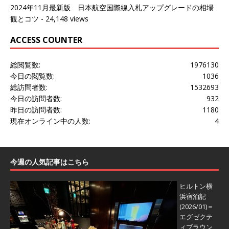
2024年11月最新版 日本航空国際線入札アップグレードの相場
観とコツ
- 24,148 views
ACCESS COUNTER
総閲覧数:
1976130
今日の閲覧数:
1036
総訪問者数:
1532693
今日の訪問者数:
932
昨日の訪問者数:
1180
現在オンライン中の人数:
4
今週の人気記事はこちら
ヒルトン横
浜宿泊記
(2026/01)＝
エグゼクテ
ィブラウン