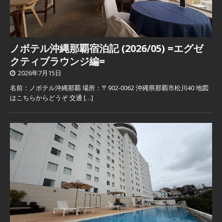
ノボテル沖縄那覇宿泊記 (2026/05) =エグゼ
クティブラウンジ編=
2026年7月15日
名前：ノボテル沖縄那覇 場所：〒902-0062 沖縄県那覇市松川40 地図
はこちらからどうぞ 交通
[…]