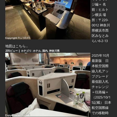
ジ編＝
名
前：ヒルト
ン横浜 場
所：〒220-
0012 神奈川
県横浜市西
区みなとみ
らい6-2-13
地図はこちら...
235ビュー
|
カテゴリ:
ホテル
,
国内
,
神奈川県
2025年10月
最新版 日
本航空国際
線入札アッ
プグレード
最低額入札
チャレンジ
＝往路編＝
（2025/10/1
5記載） 日本
航空国際線
での移動時