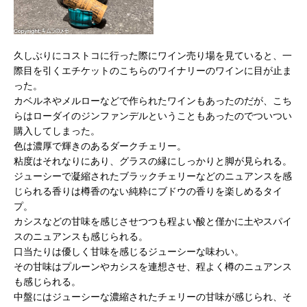
久しぶりにコストコに行った際にワイン売り場を見ていると、一
際目を引くエチケットのこちらのワイナリーのワインに目が止ま
った。
カベルネやメルローなどで作られたワインもあったのだが、こち
らはローダイのジンファンデルということもあったのでついつい
購入してしまった。
色は濃厚で輝きのあるダークチェリー。
粘度はそれなりにあり、グラスの縁にしっかりと脚が見られる。
ジューシーで凝縮されたブラックチェリーなどのニュアンスを感
じられる香りは樽香のない純粋にブドウの香りを楽しめるタイ
プ。
カシスなどの甘味を感じさせつつも程よい酸と僅かに土やスパイ
スのニュアンスも感じられる。
口当たりは優しく甘味を感じるジューシーな味わい。
その甘味はプルーンやカシスを連想させ、程よく樽のニュアンス
も感じられる。
中盤にはジューシーな濃縮されたチェリーの甘味が感じられ、そ