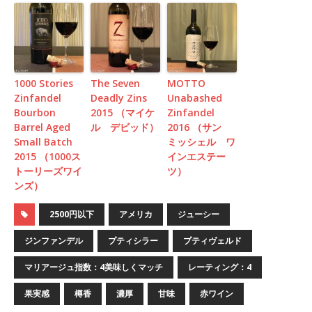
1000 Stories
The Seven
MOTTO
Zinfandel
Deadly Zins
Unabashed
Bourbon
2015 （マイケ
Zinfandel
Barrel Aged
ル デビッド）
2016 （サン
Small Batch
ミッシェル ワ
2015 （1000ス
インエステー
トーリーズワイ
ツ）
ンズ）
2500円以下
アメリカ
ジューシー
ジンファンデル
プティシラー
プティヴェルド
マリアージュ指数：4美味しくマッチ
レーティング：4
果実感
樽香
濃厚
甘味
赤ワイン