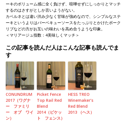
ーキのボリューム感に全く負けず、喧嘩せずにしっかりとマッチ
するのはさすがとしか言いようがない。
カベルネとは違い渋み少なく甘味が強めなので、シンプルなステ
ーキというよりはバーベキューソースをたっぷりとかけたポーク
リブなどの方がお互いの味わいを高め合うような印象。
＜マリアージュ指数：4美味しくマッチ＞
この記事を読んだ人はこんな記事も読んでま
す
CONUNDRUM
Picket Fence
HESS TREO
2017（ワグナ
Top Rail Red
Winemaker’s
ー ファミリ
Blend
Red Blend
ー オブ ワイ
2014（ピケッ
2013 （ヘス）
ン）
ト フェンス）