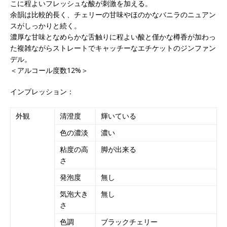
こに程よいフレッシュな酸が刺激を加える。
余韻は比較的長く、チェリーの甘味やほのかなバニラのニュアン
スがしっかりと続く。
濃厚な甘味となめらかな舌触りに程よい酸と僅かな樽香が加わっ
た複雑ながらストレートでキャッチーなエチケットのジンファン
デル。
＜アルコール度数12%＞
インプレッション：
外観
清澄度
輝いている
色の濃淡
濃い
粘度の高
脚が出来る
さ
発泡度
無し
気泡大き
無し
さ
色調
ブラックチェリー