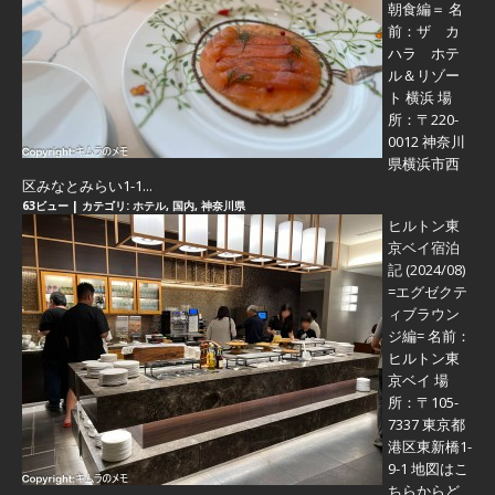
朝食編＝
名
前：ザ カ
ハラ ホテ
ル＆リゾー
ト 横浜 場
所：〒220-
0012 神奈川
県横浜市西
区みなとみらい1-1...
63ビュー
|
カテゴリ:
ホテル
,
国内
,
神奈川県
ヒルトン東
京ベイ宿泊
記 (2024/08)
=エグゼクテ
ィブラウン
ジ編=
名前：
ヒルトン東
京ベイ 場
所：〒105-
7337 東京都
港区東新橋1-
9-1 地図はこ
ちらからど