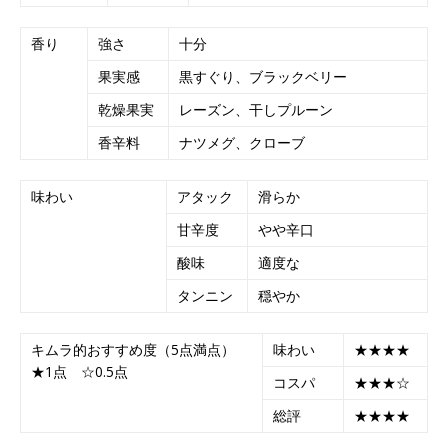
香り
強さ
十分
果実感
黒すぐり、ブラックベリー
乾燥果実
レーズン、干しプルーン
香辛料
ナツメグ、クローブ
味わい
アタック
滑らか
甘辛度
やや辛口
酸味
適度な
タンニン
穏やか
キムラ的おすすめ度（5点満点）
味わい
★★★★
★1点 ☆0.5点
コスパ
★★★☆
総評
★★★★