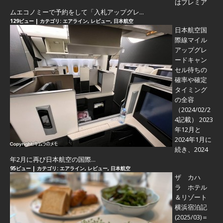
はプレミア
ムエコノミーで予約をして「入札アップグレ...
129ビュー
|
カテゴリ:
エアライン
,
レビュー
,
日本航空
日本航空国
際線マイル
アップグレ
ードキャン
セル待ちの
確率や確定
タイミング
の全容
（2024/02/2
4記載） 2023
年12月と
2024年1月に
続き、2024
年2月に再び日本航空の国際...
95ビュー
|
カテゴリ:
エアライン
,
レビュー
,
日本航空
ザ カハ
ラ ホテル
＆リゾート
横浜宿泊記
(2025/03)＝