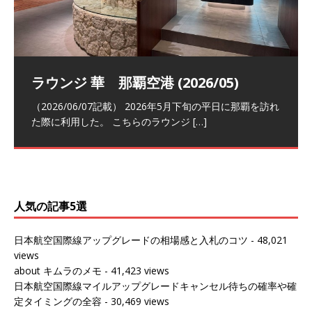
祝！日本航空・マリオットの戦略パー
ラウンジ 華 那覇空港 (2026/05)
The Coral Executive Lounge スワ
日本航空 羽田空港国際線ファースト
バンコクエアウェイズ スワンナプー
トナーシップによるFOP無料付与とス
ンナプーム国際空港国内線ラウンジ
クラスラウンジ (2026/01)
ム国際空港国内線ラウンジ (2026/01)
（2026/06/07記載） 2026年5月下旬の平日に那覇を訪れ
テイタスマッチ
(2026/01)
た際に利用した。 こちらのラウンジ
[…]
（2026/03/18記載） 2026年1月、毎年恒例の新年の羽田
（2026/03/13記載） 2026年1月上旬にバンコク経由でチ
～バンコクの移動の際に再びこちらの
ェンマイに向かう際に利用した。 今
[…]
[…]
（2027/07/14記載） 2026年7月14日の夕刻に、一通のメ
（2026/03/31記載） 2026年1月上旬にバンコク経由でチ
ールがマリオットアカウントから送
ェンマイに行く際に利用した。 バン
[…]
[…]
人気の記事5選
日本航空国際線アップグレードの相場感と入札のコツ
- 48,021
views
about キムラのメモ
- 41,423 views
日本航空国際線マイルアップグレードキャンセル待ちの確率や確
定タイミングの全容
- 30,469 views