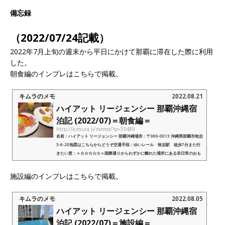
備忘録
（2022/07/24記載）
2022年7月上旬の週末から平日にかけて那覇に滞在した際に利用
した。
朝食編のインプレはこちらで掲載。
キムラのメモ
2022.08.21
ハイアット リージェンシー 那覇沖縄宿
泊記 (2022/07)＝朝食編＝
http://kimura.li/memo/?p=33489
名前：ハイアット リージェンシー 那覇沖縄場所：〒900-0013 沖縄県那覇市牧志
3-6-20地図はこちらからどうぞ交通手段：ゆいレール 牧志駅 徒歩7分また行
きたい度：＝☆☆☆☆☆＝国際通りからわずかに離れた場所にある非日常のおも
てなしを楽しめる那覇エリアでリゾート...
施設編のインプレはこちらで掲載。
キムラのメモ
2022.08.05
ハイアット リージェンシー 那覇沖縄宿
泊記 (2022/07)＝施設編＝