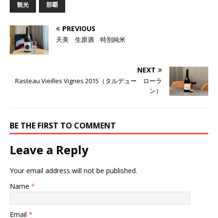
観光
那覇
PREVIOUS
天美 生原酒 特別純米
NEXT
Rasteau Vieilles Vignes 2015（タルデュー ローラ
ン）
BE THE FIRST TO COMMENT
Leave a Reply
Your email address will not be published.
Name
*
Email
*