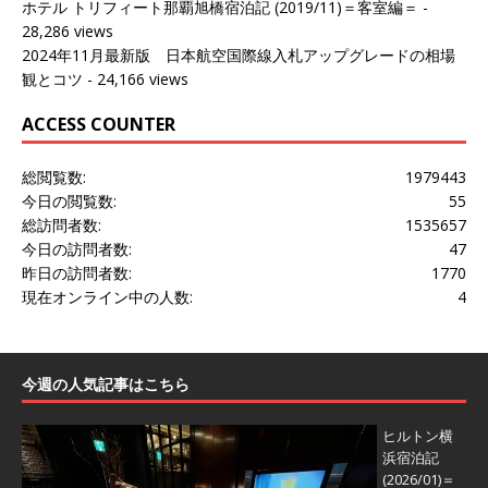
ホテル トリフィート那覇旭橋宿泊記 (2019/11)＝客室編＝
-
28,286 views
2024年11月最新版 日本航空国際線入札アップグレードの相場
観とコツ
- 24,166 views
ACCESS COUNTER
総閲覧数:
1979443
今日の閲覧数:
55
総訪問者数:
1535657
今日の訪問者数:
47
昨日の訪問者数:
1770
現在オンライン中の人数:
4
今週の人気記事はこちら
ヒルトン横
浜宿泊記
(2026/01)＝