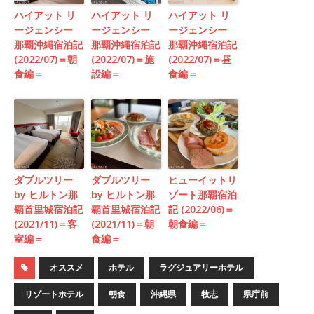
ハイアット リ
ハイアット リ
ハイアット リ
ージェンシー
ージェンシー
ージェンシー
那覇沖縄宿泊記
那覇沖縄宿泊記
那覇沖縄宿泊記
(2022/07)＝朝
(2022/07)＝施
(2022/07)＝昼
食編＝
設編＝
食編＝
ダブルツリー
ダブルツリー
ヒューイットリ
by ヒルトン那
by ヒルトン那
ゾート那覇宿泊
覇首里城宿泊記
覇首里城宿泊記
記 (2022/06)＝
(2021/11)＝客
(2021/11)＝朝
朝食編＝
室編＝
食編＝
オススメ
ホテル
ラグジュアリーホテル
リゾートホテル
朝食
沖縄県
牧志
県庁前