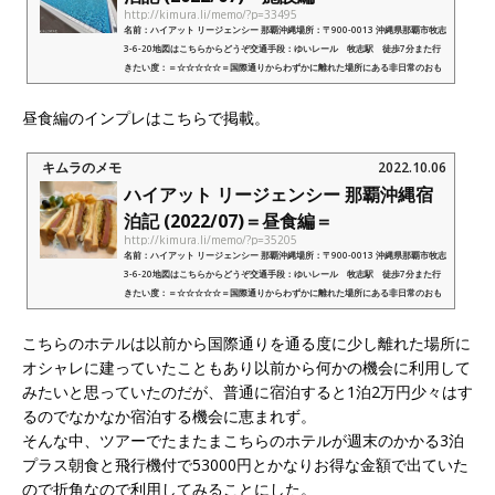
http://kimura.li/memo/?p=33495
名前：ハイアット リージェンシー 那覇沖縄場所：〒900-0013 沖縄県那覇市牧志
3-6-20地図はこちらからどうぞ交通手段：ゆいレール 牧志駅 徒歩7分また行
きたい度：＝☆☆☆☆☆＝国際通りからわずかに離れた場所にある非日常のおも
てなしを楽しめる那覇エリアでリゾート...
昼食編のインプレはこちらで掲載。
キムラのメモ
2022.10.06
ハイアット リージェンシー 那覇沖縄宿
泊記 (2022/07)＝昼食編＝
http://kimura.li/memo/?p=35205
名前：ハイアット リージェンシー 那覇沖縄場所：〒900-0013 沖縄県那覇市牧志
3-6-20地図はこちらからどうぞ交通手段：ゆいレール 牧志駅 徒歩7分また行
きたい度：＝☆☆☆☆☆＝国際通りからわずかに離れた場所にある非日常のおも
てなしを楽しめる那覇エリアでリゾート...
こちらのホテルは以前から国際通りを通る度に少し離れた場所に
オシャレに建っていたこともあり以前から何かの機会に利用して
みたいと思っていたのだが、普通に宿泊すると1泊2万円少々はす
るのでなかなか宿泊する機会に恵まれず。
そんな中、ツアーでたまたまこちらのホテルが週末のかかる3泊
プラス朝食と飛行機付で53000円とかなりお得な金額で出ていた
ので折角なので利用してみることにした。