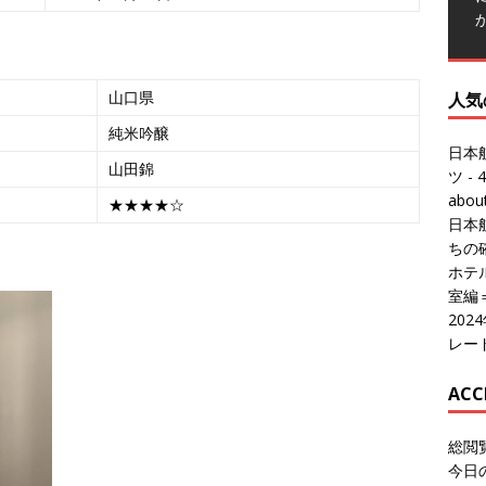
人気
日本
山口県
ツ
- 4
abo
純米吟醸
日本
山田錦
ちの
ホテル
★★★★☆
室編
20
レー
ACC
総閲
今日
総訪
今日
昨日