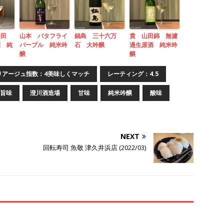
山田
山本 バタフライ
鍋島 三十六万
貴 山田錦 無濾
酒 純
パープル 純米吟
石 大吟醸
過生原酒 純米吟
醸
醸
リアージュ指数：4美味しくマッチ
レーティング：4.5
旨味
澄川酒造場
甘味
純米吟醸
酸味
NEXT
回転寿司 魚敬 津久井浜店 (2022/03)