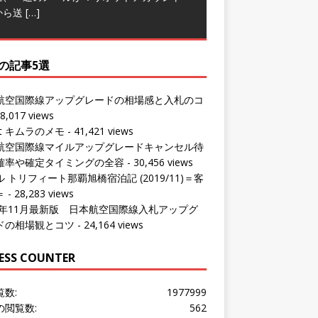
の記事5選
航空国際線アップグレードの相場感と入札のコ
8,017 views
ut キムラのメモ
- 41,421 views
航空国際線マイルアップグレードキャンセル待
確率や確定タイミングの全容
- 30,456 views
 トリフィート那覇旭橋宿泊記 (2019/11)＝客
＝
- 28,283 views
24年11月最新版 日本航空国際線入札アップグ
ドの相場観とコツ
- 24,164 views
ESS COUNTER
覧数:
1977999
の閲覧数:
562
問者数:
1534374
の訪問者数:
534
の訪問者数:
1063