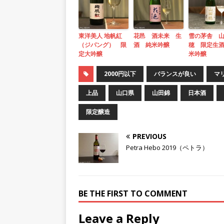
東洋美人 地帆紅
花邑 酒未来 生
雪の茅舎 
（ジパング） 限
酒 純米吟醸
穂 限定生
定大吟醸
米吟醸
2000円以下
バランスが良い
マ
上品
山口県
山田錦
日本酒
限定醸造
PREVIOUS
Petra Hebo 2019（ペトラ）
BE THE FIRST TO COMMENT
Leave a Reply