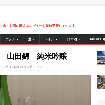
・食・お酒に関するレビューを随時更新しています
ホテル
遊
ワイン
日本酒
ABOUT
 山田錦 純米吟醸
山口県
,
日本酒
,
純米吟醸
0