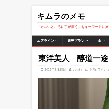
キムラのメモ
「カユいところに手が届く」をキーワードに旅
エアライン
観光プラン
食
東洋美人 醇道一途
2022年3月28日
admin
お酒
,
ワイン
,