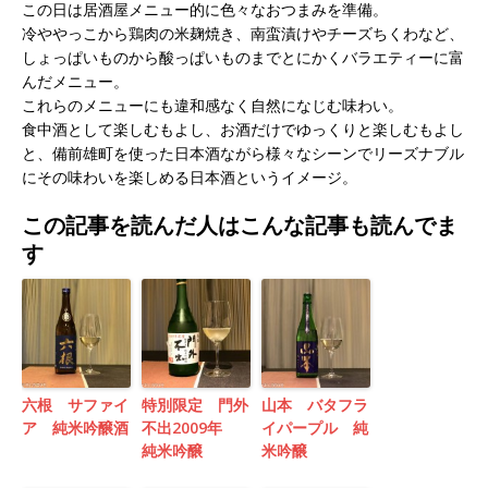
この日は居酒屋メニュー的に色々なおつまみを準備。
冷ややっこから鶏肉の米麹焼き、南蛮漬けやチーズちくわなど、
しょっぱいものから酸っぱいものまでとにかくバラエティーに富
んだメニュー。
これらのメニューにも違和感なく自然になじむ味わい。
食中酒として楽しむもよし、お酒だけでゆっくりと楽しむもよし
と、備前雄町を使った日本酒ながら様々なシーンでリーズナブル
にその味わいを楽しめる日本酒というイメージ。
この記事を読んだ人はこんな記事も読んでま
す
六根 サファイ
特別限定 門外
山本 バタフラ
ア 純米吟醸酒
不出2009年
イパープル 純
純米吟醸
米吟醸