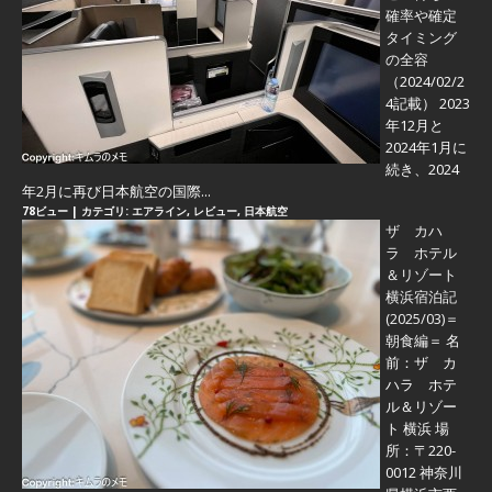
確率や確定
タイミング
の全容
（2024/02/2
4記載） 2023
年12月と
2024年1月に
続き、2024
年2月に再び日本航空の国際...
78ビュー
|
カテゴリ:
エアライン
,
レビュー
,
日本航空
ザ カハ
ラ ホテル
＆リゾート
横浜宿泊記
(2025/03)＝
朝食編＝
名
前：ザ カ
ハラ ホテ
ル＆リゾー
ト 横浜 場
所：〒220-
0012 神奈川