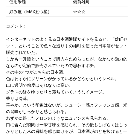
使用米種
備前雄町
好み度（MAX五つ星）
☆☆☆
コメント：
インターネットのよく見る日本酒通販サイトを見ると、「雄町セ
ット」ということで色々な造り手の雄町を使った日本酒がセット
販売されていた。
しかも一升瓶ということで購入をためらったが、なかなか魅力的
なものが定価で販売されていたので思わずポチ。
その中の1つがこちらの日本酒。
色はわずかにグリーンがかっているかどうかというレベル。
ほぼ透明で粘度はそれなりに高い。
グラスの縁をゆったりと落ちていくようなイメージ。
香りは冷涼。
華やか、という印象はないが、ジューシー感とフレッシュ感、米
の旨味がしっかりと感じられる。
わずかに熟したメロンのようなニュアンスも見られる。
口に含んだ瞬間は一瞬甘味を感じられ、その後もしばらくはしっ
かりとした米の旨味を感じ続けるが、日本酒がのどを抜けると一