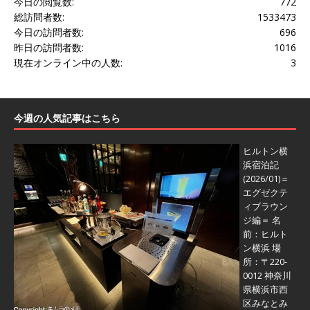
今日の閲覧数:
772
総訪問者数:
1533473
今日の訪問者数:
696
昨日の訪問者数:
1016
現在オンライン中の人数:
3
今週の人気記事はこちら
ヒルトン横
浜宿泊記
(2026/01)＝
エグゼクテ
ィブラウン
ジ編＝
名
前：ヒルト
ン横浜 場
所：〒220-
0012 神奈川
県横浜市西
区みなとみ