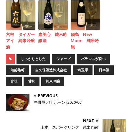
六根 タイガー
嘉美心 純米吟
鍋島 New
アイ 純米吟醸
醸酒
Moon 純米吟
酒
醸
しっかりとした
シャープ
バランスが良い
備前雄町
吉久保酒造株式会社
埼玉県
日本酒
旨味
甘味
純米吟醸
PREVIOUS
牛骨屋 バカボーン (2020/06)
NEXT
山本 スパークリング 純米吟醸