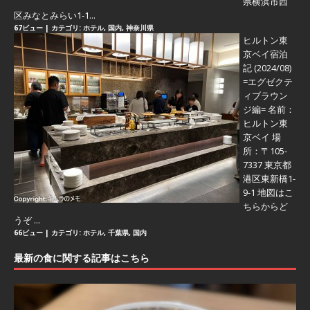
県横浜市西
区みなとみらい1-1...
67ビュー
|
カテゴリ:
ホテル
,
国内
,
神奈川県
ヒルトン東
京ベイ宿泊
記 (2024/08)
=エグゼクテ
ィブラウン
ジ編=
名前：
ヒルトン東
京ベイ 場
所：〒105-
7337 東京都
港区東新橋1-
9-1 地図はこ
ちらからど
うぞ ...
66ビュー
|
カテゴリ:
ホテル
,
千葉県
,
国内
最新の食に関する記事はこちら