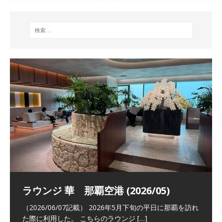
祝！日本航空・マリオットの戦略パー
ラウンジ 華 那覇空港 (2026/05)
The Coral Executive Lounge スワ
日本航空 羽田空港国際線ファースト
バンコクエアウェイズ スワンナプー
トナーシップによるFOP無料付与とス
ンナプーム国際空港国内線ラウンジ
クラスラウンジ (2026/01)
ム国際空港国内線ラウンジ (2026/01)
（2026/06/07記載） 2026年5月下旬の平日に那覇を訪れ
テイタスマッチ
(2026/01)
た際に利用した。 こちらのラウンジ
[…]
（2026/03/18記載） 2026年1月、毎年恒例の新年の羽田
（2026/03/13記載） 2026年1月上旬にバンコク経由でチ