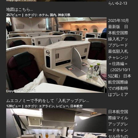
らい6-2-13
地図はこちら...
257ビュー
|
カテゴリ:
ホテル
,
国内
,
神奈川県
2025年10月
最新版 日
本航空国際
線入札アッ
プグレード
最低額入札
チャレンジ
＝往路編＝
（2025/10/1
5記載） 日本
航空国際線
での移動時
はプレミア
ムエコノミーで予約をして「入札アップグレ...
128ビュー
|
カテゴリ:
エアライン
,
レビュー
,
日本航空
日本航空国
際線マイル
アップグレ
ードキャン
セル待ちの