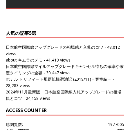
～バンコクの移動の際に再びこちらの
ェンマイに向かう際に利用した。 今
[…]
[…]
（2027/07/14記載） 2026年7月14日の夕刻に、一通のメ
（2026/03/31記載） 2026年1月上旬にバンコク経由でチ
ールがマリオットアカウントから送
ェンマイに行く際に利用した。 バン
[…]
[…]
人気の記事5選
日本航空国際線アップグレードの相場感と入札のコツ
- 48,012
views
about キムラのメモ
- 41,419 views
日本航空国際線マイルアップグレードキャンセル待ちの確率や確
定タイミングの全容
- 30,447 views
ホテル トリフィート那覇旭橋宿泊記 (2019/11)＝客室編＝
-
28,283 views
2024年11月最新版 日本航空国際線入札アップグレードの相場
観とコツ
- 24,158 views
ACCESS COUNTER
総閲覧数:
1977005