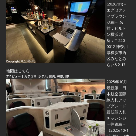
(2026/01)＝
エグゼクテ
ィブラウン
ジ編＝
名
前：ヒルト
ン横浜 場
所：〒220-
0012 神奈川
県横浜市西
区みなとみ
らい6-2-13
地図はこちら...
211ビュー
|
カテゴリ:
ホテル
,
国内
,
神奈川県
2025年10月
最新版 日
本航空国際
線入札アッ
プグレード
最低額入札
チャレンジ
＝往路編＝
（2025/10/1