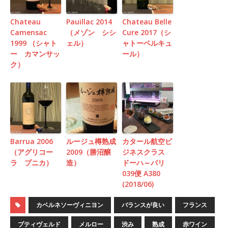
Chateau
Pauillac 2014
Chateau Belle
Camensac
（メゾン シシ
Cure 2017（シ
1999 （シャト
ェル）
ャトーベルキュ
ー カマンサッ
ール）
ク）
Barrua 2006
ルージュ樽熟成
カタール航空ビ
（アグリコー
2009（勝沼醸
ジネスクラス
ラ プニカ）
造）
ドーハ～パリ
039便 A380
(2018/06)
カベルネソーヴィニヨン
バランスが良い
フランス
プティヴェルド
メルロー
渋み
熟成
赤ワイン