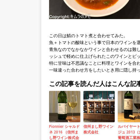
この日は鯖のトマト煮と合わせてみた。
魚＋トマトの酸味という事で日本のワインを
青魚なのでなかなかワインと合わせるのは難
ッシュで軽めに仕上げられたこのワインとピ
特に甘味は不思議なことに料理とワインを合
一味違った合わせ方をしたいとき用に隠し持
この記事を読んだ人はこんな記
Pionnier シャルド
信州まし野ワイン
ルバイヤート
ネ 2016 （信州ま
株式会社
ジュ 2013
し野ワイン株式会
葡萄酒工業