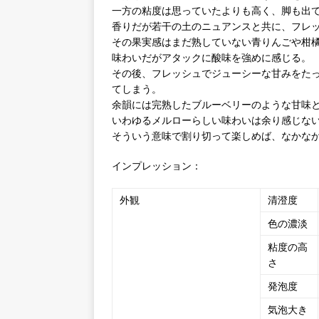
一方の粘度は思っていたよりも高く、脚も出
香りだが若干の土のニュアンスと共に、フレ
その果実感はまだ熟していない青りんごや柑
味わいだがアタックに酸味を強めに感じる。
その後、フレッシュでジューシーな甘みをた
てしまう。
余韻には完熟したブルーベリーのような甘味
いわゆるメルローらしい味わいは余り感じな
そういう意味で割り切って楽しめば、なかな
インプレッション：
外観
清澄度
色の濃淡
粘度の高
さ
発泡度
気泡大き