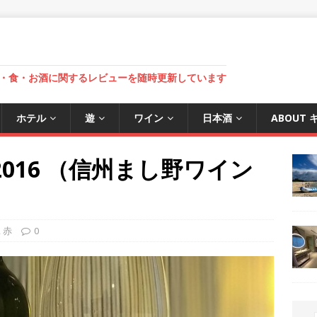
・食・お酒に関するレビューを随時更新しています
ホテル
遊
ワイン
日本酒
ABOUT
ー 2016 （信州まし野ワイン
,
赤
0