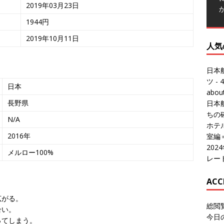
2019年03月23日
人気
1944円
2019年10月11日
日本
ツ
- 4
abo
日本
ちの
日本
ホテル
長野県
室編
20
N/A
レー
2016年
ACC
メルロー100%
総閲
今日
総訪
広がる。
今日
合い。
昨日
ってしまう。