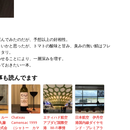
選んでみたのだが、予想以上の好相性。
しいかと思ったが、トマトの酸味と甘み、臭みの無い鯖はフレ
ッタリ。
わせることにより、一層深みを増す。
っておきたい一本。
事も読んでます
 ルー
Chateau
エティハド航空
日本航空 伊丹空
（丸藤
Camensac 1999
アブダビ国際空
港国内線ダイヤモ
株式会
（シャトー カマ
港 Wi-Fi事情
ンド・プレミアラ