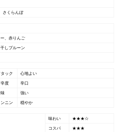
さくらんぼ
リー、赤りんご
、干しプルーン
アタック
心地よい
甘辛度
辛口
酸味
強い
タンニン
穏やか
味わい
★★★☆
コスパ
★★★