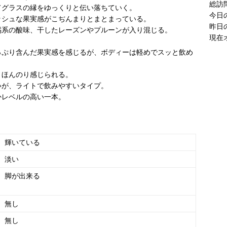
現在
てグラスの縁をゆっくりと伝い落ちていく。
ッシュな果実感がこぢんまりとまとまっている。
橘系の酸味、干したレーズンやプルーンが入り混じる。
っぷり含んだ果実感を感じるが、ボディーは軽めでスッと飲め
とほんのり感じられる。
いが、ライトで飲みやすいタイプ。
かレベルの高い一本。
輝いている
淡い
脚が出来る
無し
無し