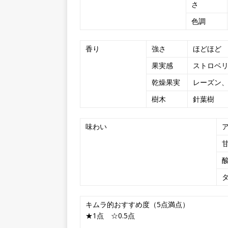
さ
色調
香り
強さ
ほどほど
果実感
ストロベ
乾燥果実
レーズン
樹木
針葉樹
味わい
キムラ的おすすめ度（5点満点）
★1点 ☆0.5点