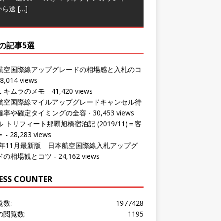
の記事5選
航空国際線アップグレードの相場感と入札のコ
8,014 views
ut キムラのメモ
- 41,420 views
航空国際線マイルアップグレードキャンセル待
確率や確定タイミングの全容
- 30,453 views
 トリフィート那覇旭橋宿泊記 (2019/11)＝客
＝
- 28,283 views
24年11月最新版 日本航空国際線入札アップグ
ドの相場観とコツ
- 24,162 views
ESS COUNTER
覧数:
1977428
の閲覧数:
1195
問者数:
1533832
の訪問者数:
1055
の訪問者数:
1016