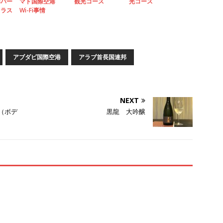
港パー
マド国際空港
観光コース
光コース
クラス
Wi-Fi事情
アブダビ国際空港
アラブ首長国連邦
NEXT
6 （ボデ
黒龍 大吟醸