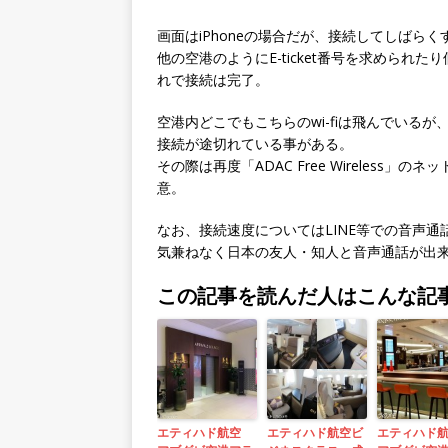
画面はiPhoneの場合だが、接続してしばら
他の空港のようにE-ticket番号を求めら
れで接続は完了。
空港内どこでもこちらのwi-fiは飛んでいる
接続が途切れている事がある。
その際は再度「ADAC Free Wireles
意。
なお、接続速度についてはLINE等での音声
気兼ねなく日本の友人・知人と音声通話が出
この記事を読んだ人はこんな記
エティハド航空
エティハド航空ビ
エティハド