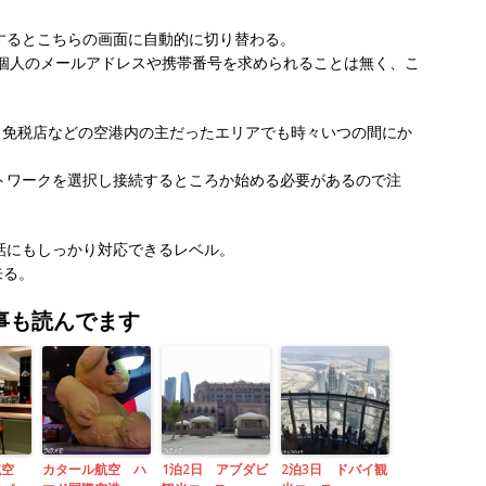
くするとこちらの画面に自動的に切り替わる。
れたり個人のメールアドレスや携帯番号を求められることは無く、こ
が、免税店などの空港内の主だったエリアでも時々いつの間にか
s」のネットワークを選択し接続するところか始める必要があるので注
通話にもしっかり対応できるレベル。
来る。
事も読んでます
航空
カタール航空 ハ
1泊2日 アブダビ
2泊3日 ドバイ観