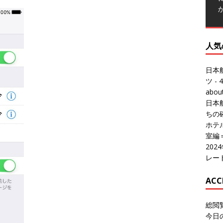
人気
日本
ツ
- 4
abo
日本
ちの
ホテル
室編
20
レー
ACC
総閲
今日
総訪
今日
昨日