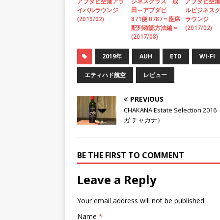
アブダビ空港アラ
ジネスクラス 成
アブダビ空
イバルラウンジ
田～アブダビ
ルビジネス
(2019/02)
871便 B787＝座席
ラウンジ
配列確認方法編＝
(2017/02)
(2017/08)
2019年
AUH
ETD
WI-FI
エティハド航空
レビュー
PREVIOUS
CHAKANA Estate Selection 201
ガ チャカナ）
BE THE FIRST TO COMMENT
Leave a Reply
Your email address will not be published.
Name
*