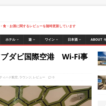
・食・お酒に関するレビューを随時更新しています
ホテル
遊
ワイン
日本酒
ABOUT
ダビ国際空港 Wi-Fi事
ティハド航空
,
ラウンジ
,
レビュー
0