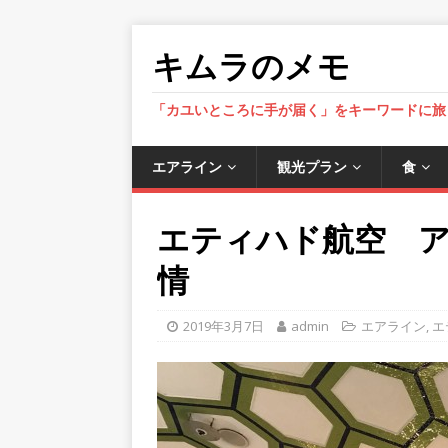
キムラのメモ
「カユいところに手が届く」をキーワードに旅
エアライン
観光プラン
食
エティハド航空 アブ
情
2019年3月7日
admin
エアライン
,
エ