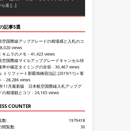
の記事5選
航空国際線アップグレードの相場感と入札のコ
8,020 views
ut キムラのメモ
- 41,423 views
航空国際線マイルアップグレードキャンセル待
確率や確定タイミングの全容
- 30,467 views
 トリフィート那覇旭橋宿泊記 (2019/11)＝客
＝
- 28,286 views
24年11月最新版 日本航空国際線入札アップグ
ドの相場観とコツ
- 24,165 views
ESS COUNTER
覧数:
1979418
の閲覧数:
30
問者数:
1535636
の訪問者数:
26
の訪問者数:
1770