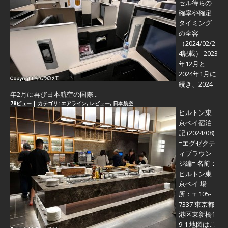
セル待ちの
確率や確定
タイミング
の全容
（2024/02/2
4記載） 2023
年12月と
2024年1月に
続き、2024
年2月に再び日本航空の国際...
78ビュー
|
カテゴリ:
エアライン
,
レビュー
,
日本航空
ヒルトン東
京ベイ宿泊
記 (2024/08)
=エグゼクテ
ィブラウン
ジ編=
名前：
ヒルトン東
京ベイ 場
所：〒105-
7337 東京都
港区東新橋1-
9-1 地図はこ