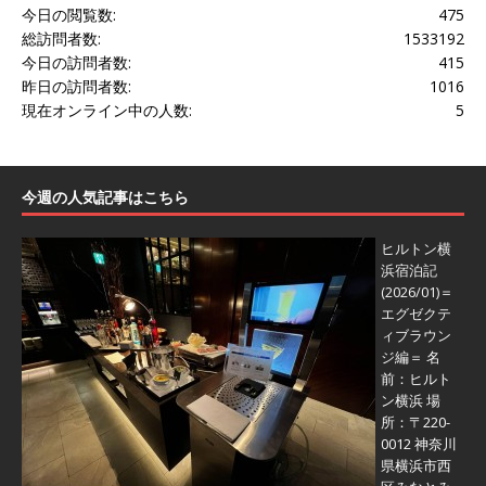
今日の閲覧数:
475
総訪問者数:
1533192
今日の訪問者数:
415
昨日の訪問者数:
1016
現在オンライン中の人数:
5
今週の人気記事はこちら
ヒルトン横
浜宿泊記
(2026/01)＝
エグゼクテ
ィブラウン
ジ編＝
名
前：ヒルト
ン横浜 場
所：〒220-
0012 神奈川
県横浜市西