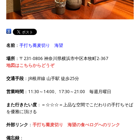
名前
：
手打ち蕎麦切り 海望
場所
：〒231-0806 神奈川県横浜市中区本牧町2-367
地図はこちらからどうぞ
交通手段
：JR根岸線 山手駅 徒歩25分
営業時間
：11:30～14:00、17:30～21:00 毎週月曜日
また行きたい度
：＝☆☆☆＝上品な空間でこだわりの手打ちそば
を優雅に頂ける
外部リンク
：
手打ち蕎麦切り 海望の食べログへのリンク
備忘録
：