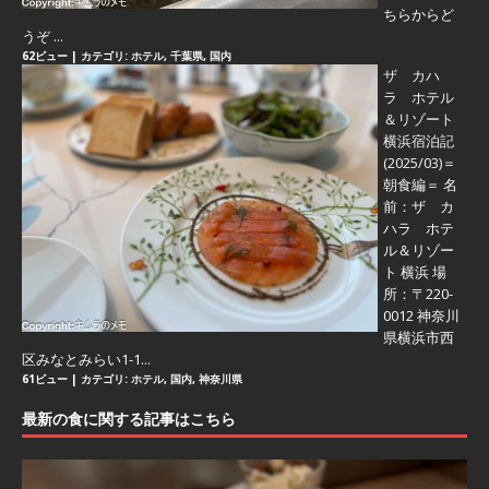
ちらからど
うぞ ...
62ビュー
|
カテゴリ:
ホテル
,
千葉県
,
国内
ザ カハ
ラ ホテル
＆リゾート
横浜宿泊記
(2025/03)＝
朝食編＝
名
前：ザ カ
ハラ ホテ
ル＆リゾー
ト 横浜 場
所：〒220-
0012 神奈川
県横浜市西
区みなとみらい1-1...
61ビュー
|
カテゴリ:
ホテル
,
国内
,
神奈川県
最新の食に関する記事はこちら