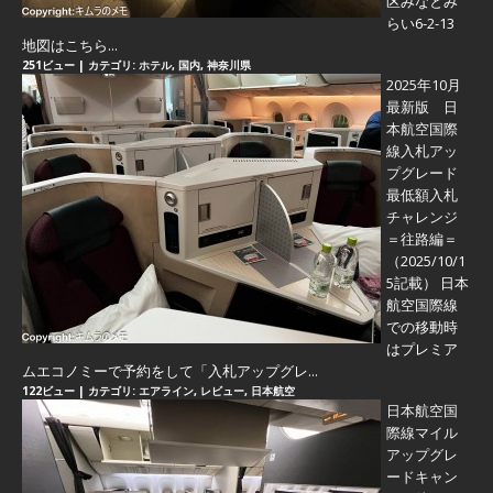
区みなとみ
らい6-2-13
地図はこちら...
251ビュー
|
カテゴリ:
ホテル
,
国内
,
神奈川県
2025年10月
最新版 日
本航空国際
線入札アッ
プグレード
最低額入札
チャレンジ
＝往路編＝
（2025/10/1
5記載） 日本
航空国際線
での移動時
はプレミア
ムエコノミーで予約をして「入札アップグレ...
122ビュー
|
カテゴリ:
エアライン
,
レビュー
,
日本航空
日本航空国
際線マイル
アップグレ
ードキャン