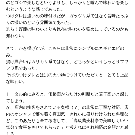
のどゴシで楽しむというよりも、しっかりと噛んで味わいを楽し
むというような感じであった。
つけダレは濃いめの味付けだが、ガッツリ系ではなく旨味たっぷ
りの濃いめという雰囲気であった。
恐らく鰹節の味わいよりも昆布の味わいを強めにしているのかも
知れない。
さて、かき揚げだが、こちらは非常にシンプルにネギとエビの
み。
揚げ具合いはカリカリ系ではなく、どちらかというしっとりフワ
フワ系であった。
そばのつけダレとは別の天つゆにつけていただくと、とても上品
な味わい。
トータル的にみると、価格面からだけの判断だと若干高いと感じ
てしまう。
が、店内の接客をされている奥様（？）の非常に丁寧な対応、店
内のオシャレで落ち着く雰囲気、きれいに盛り付けられた料理な
ど、このあたりも全て考慮して、「高級蕎麦料亭で美味しくいい
気分で食事をさせてもらった」と考えればそれ相応の金額だと感
じる。