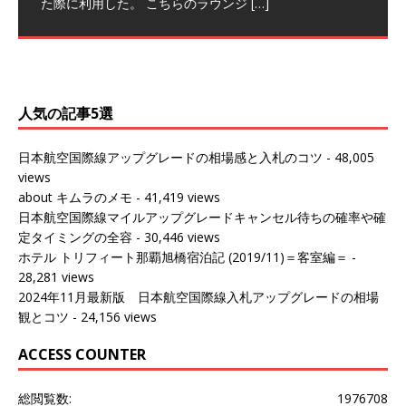
た際に利用した。 こちらのラウンジ
[…]
（2026/03/18記載） 2026年1月、毎年恒例の新年の羽田
（2026/03/13記載） 2026年1月上旬にバンコク経由でチ
～バンコクの移動の際に再びこちらの
ェンマイに向かう際に利用した。 今
[…]
[…]
（2027/07/14記載） 2026年7月14日の夕刻に、一通のメ
（2026/03/31記載） 2026年1月上旬にバンコク経由でチ
ールがマリオットアカウントから送
ェンマイに行く際に利用した。 バン
[…]
[…]
人気の記事5選
日本航空国際線アップグレードの相場感と入札のコツ
- 48,005
views
about キムラのメモ
- 41,419 views
日本航空国際線マイルアップグレードキャンセル待ちの確率や確
定タイミングの全容
- 30,446 views
ホテル トリフィート那覇旭橋宿泊記 (2019/11)＝客室編＝
-
28,281 views
2024年11月最新版 日本航空国際線入札アップグレードの相場
観とコツ
- 24,156 views
ACCESS COUNTER
総閲覧数:
1976708