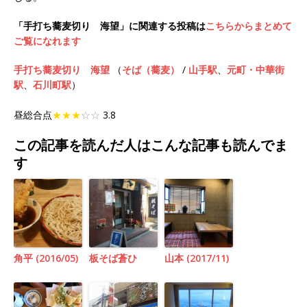
「手打ち蕎麦切り 海望」に関連する投稿は
こちらからまとめて
ご覧になれます
手打ち蕎麦切り 海望
（
そば（蕎麦）
/
山手駅
、
元町・中華街
駅
、
石川町駅
）
昼総合点
★★★
☆☆
3.8
この記事を読んだ人はこんな記事も読んでま
す
角平 (2016/05)
板そば蒼ひ
山本 (2017/11)