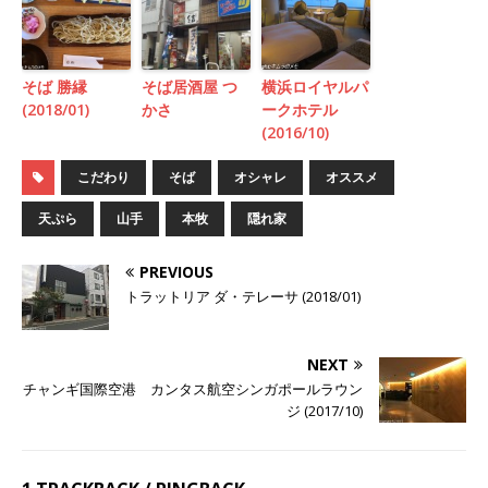
そば 勝縁
そば居酒屋 つ
横浜ロイヤルパ
(2018/01)
かさ
ークホテル
(2016/10)
こだわり
そば
オシャレ
オススメ
天ぷら
山手
本牧
隠れ家
PREVIOUS
トラットリア ダ・テレーサ (2018/01)
NEXT
チャンギ国際空港 カンタス航空シンガポールラウン
ジ (2017/10)