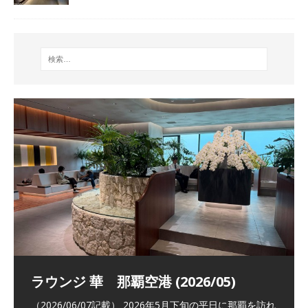
祝！日本航空・マリオットの戦略パー
ラウンジ 華 那覇空港 (2026/05)
The Coral Executive Lounge スワ
日本航空 羽田空港国際線ファースト
バンコクエアウェイズ スワンナプー
トナーシップによるFOP無料付与とス
ンナプーム国際空港国内線ラウンジ
クラスラウンジ (2026/01)
ム国際空港国内線ラウンジ (2026/01)
（2026/06/07記載） 2026年5月下旬の平日に那覇を訪れ