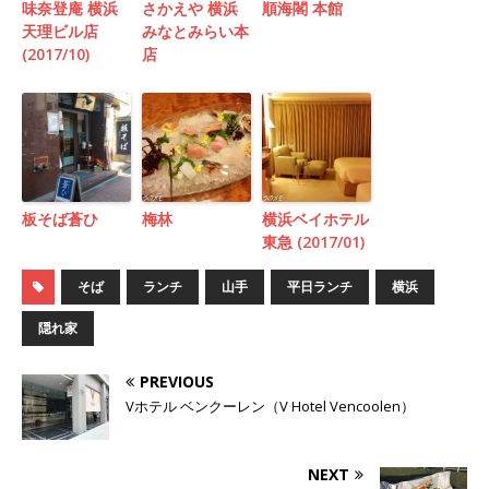
味奈登庵 横浜
さかえや 横浜
順海閣 本館
天理ビル店
みなとみらい本
(2017/10)
店
板そば蒼ひ
梅林
横浜ベイホテル
東急 (2017/01)
そば
ランチ
山手
平日ランチ
横浜
隠れ家
PREVIOUS
Vホテル ベンクーレン（V Hotel Vencoolen）
NEXT