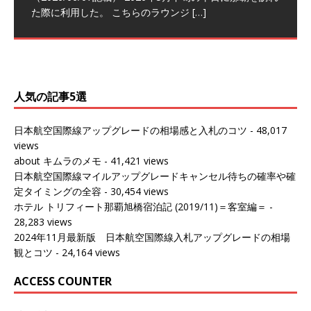
テイタスマッチ
(2026/01)
た際に利用した。 こちらのラウンジ
[…]
（2026/03/18記載） 2026年1月、毎年恒例の新年の羽田
（2026/03/13記載） 2026年1月上旬にバンコク経由でチ
～バンコクの移動の際に再びこちらの
ェンマイに向かう際に利用した。 今
[…]
[…]
（2027/07/14記載） 2026年7月14日の夕刻に、一通のメ
（2026/03/31記載） 2026年1月上旬にバンコク経由でチ
ールがマリオットアカウントから送
ェンマイに行く際に利用した。 バン
[…]
[…]
人気の記事5選
日本航空国際線アップグレードの相場感と入札のコツ
- 48,017
views
about キムラのメモ
- 41,421 views
日本航空国際線マイルアップグレードキャンセル待ちの確率や確
定タイミングの全容
- 30,454 views
ホテル トリフィート那覇旭橋宿泊記 (2019/11)＝客室編＝
-
28,283 views
2024年11月最新版 日本航空国際線入札アップグレードの相場
観とコツ
- 24,164 views
ACCESS COUNTER