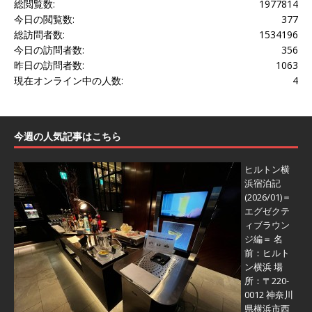
総閲覧数:
1977814
今日の閲覧数:
377
総訪問者数:
1534196
今日の訪問者数:
356
昨日の訪問者数:
1063
現在オンライン中の人数:
4
今週の人気記事はこちら
ヒルトン横
浜宿泊記
(2026/01)＝
エグゼクテ
ィブラウン
ジ編＝
名
前：ヒルト
ン横浜 場
所：〒220-
0012 神奈川
県横浜市西