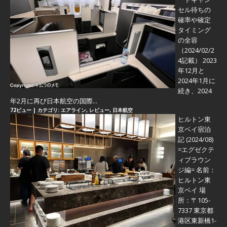
セル待ちの
確率や確定
タイミング
の全容
（2024/02/2
4記載） 2023
年12月と
2024年1月に
続き、2024
年2月に再び日本航空の国際...
72ビュー
|
カテゴリ:
エアライン
,
レビュー
,
日本航空
ヒルトン東
京ベイ宿泊
記 (2024/08)
=エグゼクテ
ィブラウン
ジ編=
名前：
ヒルトン東
京ベイ 場
所：〒105-
7337 東京都
港区東新橋1-