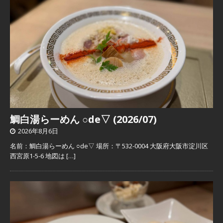
鯛白湯らーめん ○de▽ (2026/07)
2026年8月6日
名前：鯛白湯らーめん ○de▽ 場所：〒532-0004 大阪府大阪市淀川区
西宮原1-5-6 地図は
[…]