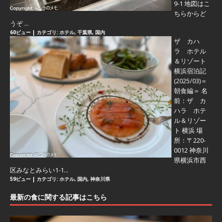
9-1 地図はこ
ちらからど
うぞ ...
60ビュー
|
カテゴリ:
ホテル
,
千葉県
,
国内
ザ カハ
ラ ホテル
＆リゾート
横浜宿泊記
(2025/03)＝
朝食編＝
名
前：ザ カ
ハラ ホテ
ル＆リゾー
ト 横浜 場
所：〒220-
0012 神奈川
県横浜市西
区みなとみらい1-1...
59ビュー
|
カテゴリ:
ホテル
,
国内
,
神奈川県
最新の食に関する記事はこちら