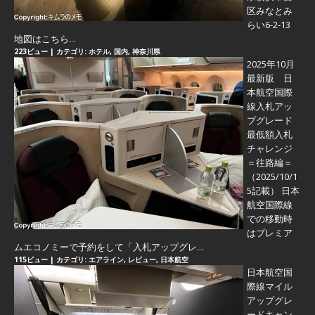
区みなとみ
らい6-2-13
地図はこちら...
223ビュー
|
カテゴリ:
ホテル
,
国内
,
神奈川県
2025年10月
最新版 日
本航空国際
線入札アッ
プグレード
最低額入札
チャレンジ
＝往路編＝
（2025/10/1
5記載） 日本
航空国際線
での移動時
はプレミア
ムエコノミーで予約をして「入札アップグレ...
115ビュー
|
カテゴリ:
エアライン
,
レビュー
,
日本航空
日本航空国
際線マイル
アップグレ
ードキャン