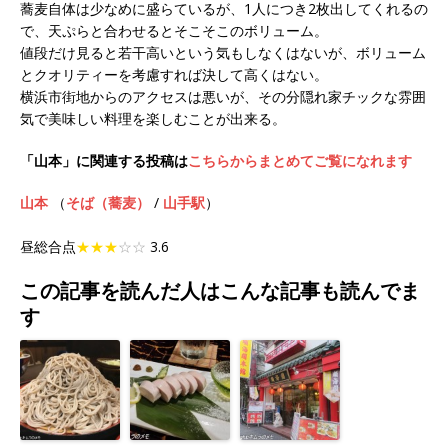
蕎麦自体は少なめに盛らているが、1人につき2枚出してくれるの
で、天ぷらと合わせるとそこそこのボリューム。
値段だけ見ると若干高いという気もしなくはないが、ボリューム
とクオリティーを考慮すれば決して高くはない。
横浜市街地からのアクセスは悪いが、その分隠れ家チックな雰囲
気で美味しい料理を楽しむことが出来る。
「山本」に関連する投稿は
こちらからまとめてご覧になれます
山本
（
そば（蕎麦）
/
山手駅
）
昼総合点
★★★
☆☆
3.6
この記事を読んだ人はこんな記事も読んでま
す