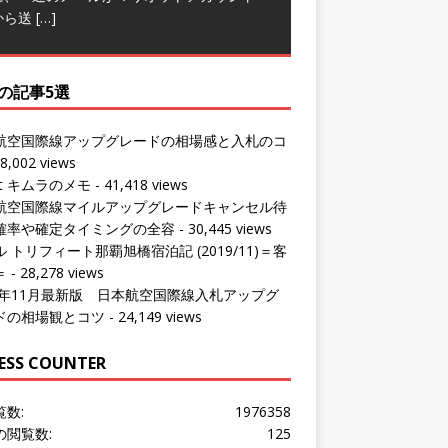
から送
[…]
の記事5選
航空国際線アップグレードの相場感と入札のコ
8,002 views
ut キムラのメモ
- 41,418 views
航空国際線マイルアップグレードキャンセル待
確率や確定タイミングの全容
- 30,445 views
 トリフィート那覇旭橋宿泊記 (2019/11)＝客
＝
- 28,278 views
24年11月最新版 日本航空国際線入札アップグ
ドの相場観とコツ
- 24,149 views
ESS COUNTER
覧数:
1976358
の閲覧数:
125