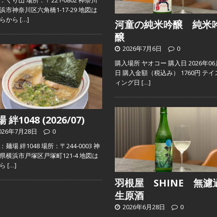
：くり山 場所：〒221-0802 神奈川
浜市神奈川区六角橋1-17-29 地図は
ちらから
[…]
河童の純米吟醸 純米
醸
2026年7月6日
0
購入場所 ヤオコー 購入日 2026年06
日 購入金額（税込み） 1760円 テイ
ィング日
[…]
 絆1048 (2026/07)
026年7月28日
0
麺場 絆1048 場所：〒244-0003 神
県横浜市戸塚区戸塚町121-4 地図は
ちら
[…]
羽根屋 SHINE 無濾
生原酒
2026年6月28日
0