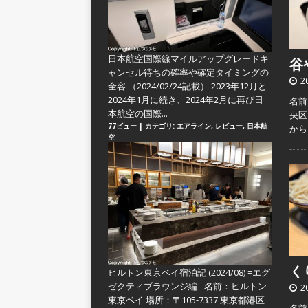
日本航空国際線マイルアップグレードキ
谷や
ャンセル待ちの確率や確定タイミングの
2
全容
（2024/02/24記載） 2023年12月と
2024年1月に続き、2024年2月に再び日
名前
本航空の国際...
央区
77ビュー
|
カテゴリ:
エアライン
,
レビュー
,
日本航
か
空
くり
ヒルトン東京ベイ宿泊記 (2024/08) =エグ
ゼクティブラウンジ編=
名前：ヒルトン
2
東京ベイ 場所：〒105-7337 東京都港区