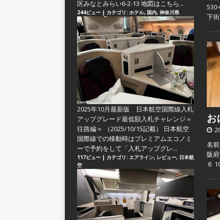
区みなとみらい6-2-13 地図はこちら...
53
244ビュー
|
カテゴリ:
ホテル
,
国内
,
神奈川県
下街
2025年10月最新版 日本航空国際線入札
おに
アップグレード最低額入札チャレンジ＝
往路編＝
（2025/10/15記載） 日本航空
2
国際線での移動時はプレミアムエコノミ
名前
ーで予約をして「入札アップグレ...
阪府
117ビュー
|
カテゴリ:
エアライン
,
レビュー
,
日本航
６ 
空