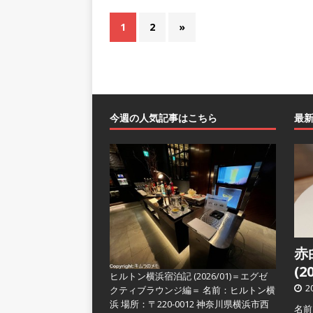
1
2
»
今週の人気記事はこちら
最
赤
(2
ヒルトン横浜宿泊記 (2026/01)＝エグゼ
2
クティブラウンジ編＝
名前：ヒルトン横
浜 場所：〒220-0012 神奈川県横浜市西
名前