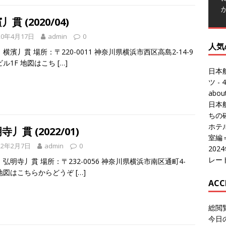
丿貫 (2020/04)
20年4月17日
admin
0
人気
横濱丿貫 場所：〒220-0011 神奈川県横浜市西区高島2-14-9
ビル1F 地図はこち
[…]
日本
ツ
- 4
abo
日本
ちの
ホテル
寺丿貫 (2022/01)
室編
22年2月7日
admin
0
20
レー
弘明寺丿貫 場所：〒232-0056 神奈川県横浜市南区通町4-
1 地図はこちらからどうぞ
[…]
ACC
総閲
今日