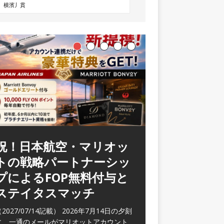
祝！日本航空・マリオッ
トの戦略パートナーシッ
プによるFOP無料付与と
ステイタスマッチ
2027/07/14記載） 2026年7月14日の夕刻
に、一通のメールがマリオットアカウント