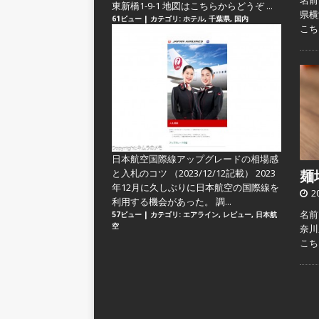
名前
東新橋1-9-1 地図はこちらからどうぞ ...
県横
61ビュー
|
カテゴリ:
ホテル
,
千葉県
,
国内
こ
日本航空国際線アップグレードの相場感
と入札のコツ
（2023/12/12記載） 2023
麺場
年12月に久しぶりに日本航空の国際線を
2
利用する機会があった。 調...
名前：
57ビュー
|
カテゴリ:
エアライン
,
レビュー
,
日本航
空
奈川
こ