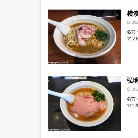
横濱
20
名前：
アソ
弘明
20
名前：
11