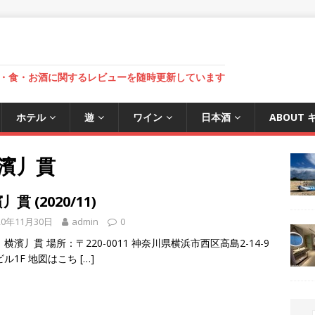
・食・お酒に関するレビューを随時更新しています
ホテル
遊
ワイン
日本酒
ABOUT
濱丿貫
丿貫 (2020/11)
20年11月30日
admin
0
横濱丿貫 場所：〒220-0011 神奈川県横浜市西区高島2-14-9
ビル1F 地図はこち
[…]