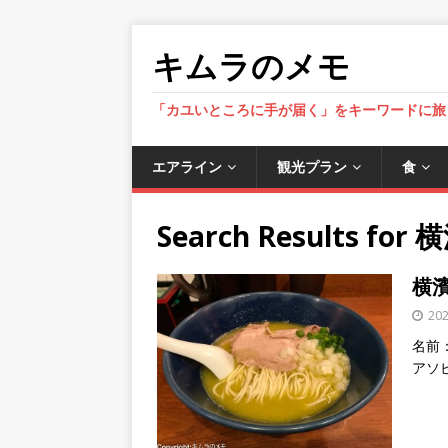
キムラのメモ
「カユいところに手が届く」をキーワードに旅
エアライン
観光プラン
食
Search Results for
横
横濱
20
名前：
アソ