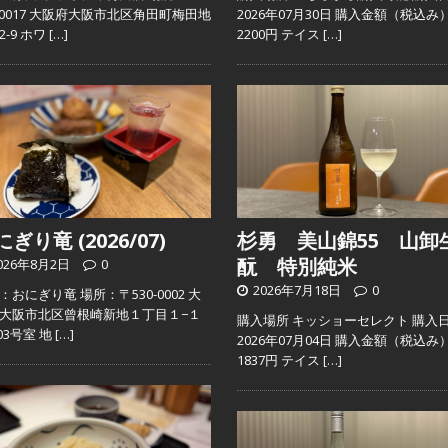
0-0017 大阪府大阪市北区角田町梅田地
2026年07月30日 購入金額（税込み
2-9 ホワ
[…]
2200円 テイス
[…]
ぎり竜 (2026/07)
杉勇 美山錦55 山卸
酛 特別純米
026年8月2日
0
2026年7月18日
0
：おにぎり竜 場所：〒530-0002 大
大阪市北区曾根崎新地１丁目１−１
購入場所 キッショーセレクト 購入
103号室 地
[…]
2026年07月04日 購入金額（税込み
1837円 テイス
[…]