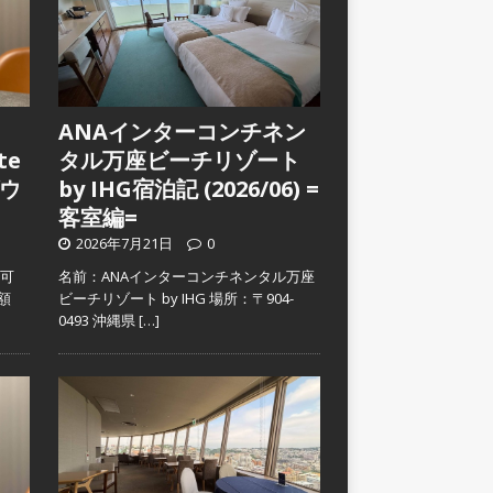
ANAインターコンチネン
te
タル万座ビーチリゾート
ウ
by IHG宿泊記 (2026/06) =
客室編=
2026年7月21日
0
入可
名前：ANAインターコンチネンタル万座
金額
ビーチリゾート by IHG 場所：〒904-
0493 沖縄県
[…]