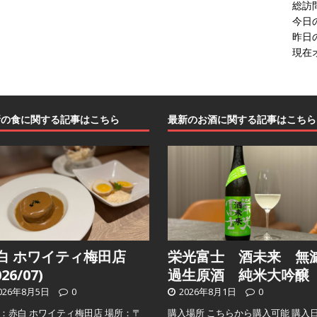
総訪
今日
昨日
現在
新の食に関する記事はこちら
最新のお酒に関する記事はこちら
白 ホワイティ梅田店
栄光富士 酒未来 無
026/07)
過生原酒 純米大吟醸
026年8月5日
0
2026年8月1日
0
：赤白 ホワイティ梅田店 場所：〒
購入場所 こちらから購入可能 購入