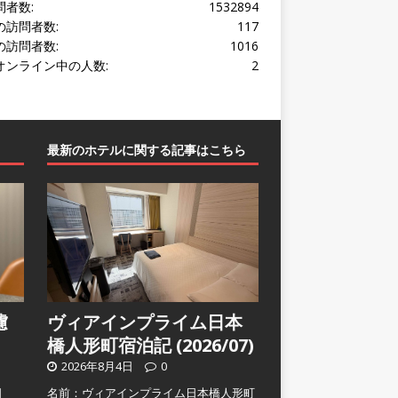
問者数:
1532894
の訪問者数:
117
の訪問者数:
1016
オンライン中の人数:
2
最新のホテルに関する記事はこちら
濾
ヴィアインプライム日本
橋人形町宿泊記 (2026/07)
2026年8月4日
0
日
名前：ヴィアインプライム日本橋人形町