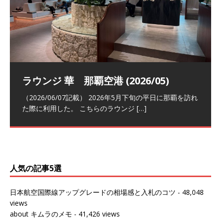
祝！日本航空・マリオットの戦略パー
ラウンジ 華 那覇空港 (2026/05)
The Coral Executive Lounge スワ
日本航空 羽田空港国際線ファースト
バンコクエアウェイズ スワンナプー
トナーシップによるFOP無料付与とス
ンナプーム国際空港国内線ラウンジ
クラスラウンジ (2026/01)
ム国際空港国内線ラウンジ (2026/01)
（2026/06/07記載） 2026年5月下旬の平日に那覇を訪れ
テイタスマッチ
(2026/01)
た際に利用した。 こちらのラウンジ
[…]
（2026/03/18記載） 2026年1月、毎年恒例の新年の羽田
（2026/03/13記載） 2026年1月上旬にバンコク経由でチ
～バンコクの移動の際に再びこちらの
ェンマイに向かう際に利用した。 今
[…]
[…]
（2027/07/14記載） 2026年7月14日の夕刻に、一通のメ
（2026/03/31記載） 2026年1月上旬にバンコク経由でチ
ールがマリオットアカウントから送
ェンマイに行く際に利用した。 バン
[…]
[…]
人気の記事5選
日本航空国際線アップグレードの相場感と入札のコツ
- 48,048
views
about キムラのメモ
- 41,426 views