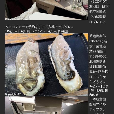
（2025/10/1
5記載） 日本
航空国際線
での移動時
はプレミア
ムエコノミーで予約をして「入札アップグレ...
125ビュー
|
カテゴリ:
エアライン
,
レビュー
,
日本航空
菊地漁業部
(2024/06)
名
前：菊地漁
業部 場所：
〒088-0600
北海道釧路
郡釧路町仙
鳳趾村7 地図
はこちらか
らどうぞ ...
84ビュー
|
カテ
ゴリ:
北海道
,
国
内食
,
食
日本航空国
際線マイル
アップグレ