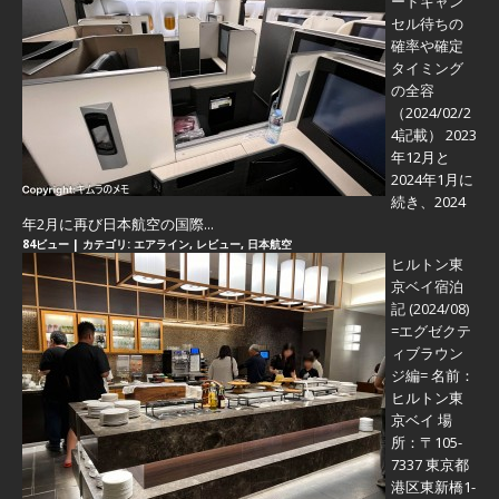
ードキャン
セル待ちの
確率や確定
タイミング
の全容
（2024/02/2
4記載） 2023
年12月と
2024年1月に
続き、2024
年2月に再び日本航空の国際...
84ビュー
|
カテゴリ:
エアライン
,
レビュー
,
日本航空
ヒルトン東
京ベイ宿泊
記 (2024/08)
=エグゼクテ
ィブラウン
ジ編=
名前：
ヒルトン東
京ベイ 場
所：〒105-
7337 東京都
港区東新橋1-