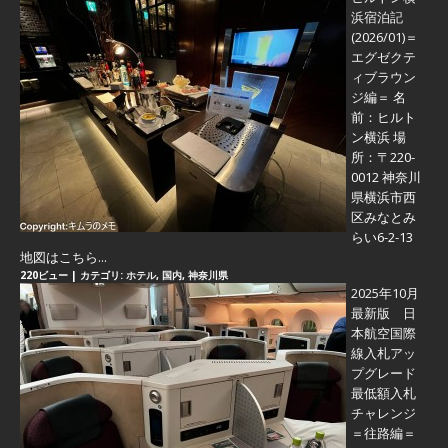
浜宿泊記
(2026/01)＝
エグゼクテ
ィブラウン
ジ編＝
名
前：ヒルト
ン横浜 場
所：〒220-
0012 神奈川
県横浜市西
区みなとみ
らい6-2-13
地図はこちら...
220ビュー
|
カテゴリ:
ホテル
,
国内
,
神奈川県
2025年10月
最新版 日
本航空国際
線入札アッ
プグレード
最低額入札
チャレンジ
＝往路編＝