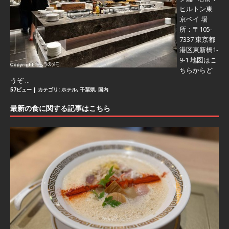
ヒルトン東
京ベイ 場
所：〒105-
7337 東京都
港区東新橋1-
9-1 地図はこ
ちらからど
うぞ ...
57ビュー
|
カテゴリ:
ホテル
,
千葉県
,
国内
最新の食に関する記事はこちら