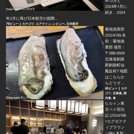
年12月と
2024年1月に
続き、2024
年2月に再び日本航空の国際...
70ビュー
|
カテゴリ:
エアライン
,
レビュー
,
日本航空
菊地漁業部
(2024/06)
名
前：菊地漁
業部 場所：
〒088-0600
北海道釧路
郡釧路町仙
鳳趾村7 地図
はこちらか
らどうぞ ...
65ビュー
|
カテ
ゴリ:
北海道
,
国
内食
,
食
ヒルトン東
京ベイ宿泊
記 (2024/08)
=エグゼクテ
ィブラウン
ジ編=
名前：