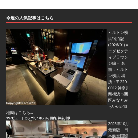
今週の人気記事はこちら
ヒルトン横
浜宿泊記
(2026/01)＝
エグゼクテ
ィブラウン
ジ編＝
名
前：ヒルト
ン横浜 場
所：〒220-
0012 神奈川
県横浜市西
区みなとみ
らい6-2-13
地図はこちら...
197ビュー
|
カテゴリ:
ホテル
,
国内
,
神奈川県
2025年10月
最新版 日
本航空国際