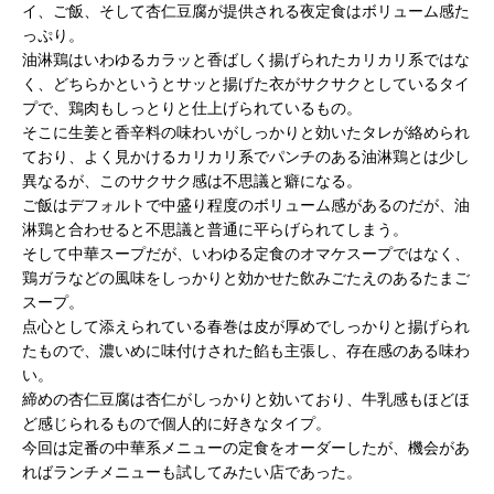
イ、ご飯、そして杏仁豆腐が提供される夜定食はボリューム感た
っぷり。
油淋鶏はいわゆるカラッと香ばしく揚げられたカリカリ系ではな
く、どちらかというとサッと揚げた衣がサクサクとしているタイ
プで、鶏肉もしっとりと仕上げられているもの。
そこに生姜と香辛料の味わいがしっかりと効いたタレが絡められ
ており、よく見かけるカリカリ系でパンチのある油淋鶏とは少し
異なるが、このサクサク感は不思議と癖になる。
ご飯はデフォルトで中盛り程度のボリューム感があるのだが、油
淋鶏と合わせると不思議と普通に平らげられてしまう。
そして中華スープだが、いわゆる定食のオマケスープではなく、
鶏ガラなどの風味をしっかりと効かせた飲みごたえのあるたまご
スープ。
点心として添えられている春巻は皮が厚めでしっかりと揚げられ
たもので、濃いめに味付けされた餡も主張し、存在感のある味わ
い。
締めの杏仁豆腐は杏仁がしっかりと効いており、牛乳感もほどほ
ど感じられるもので個人的に好きなタイプ。
今回は定番の中華系メニューの定食をオーダーしたが、機会があ
ればランチメニューも試してみたい店であった。