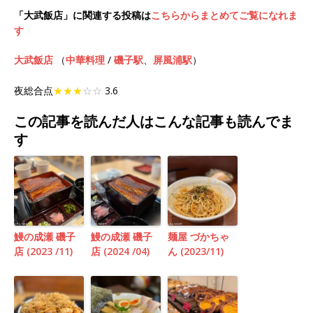
「大武飯店」に関連する投稿は
こちらからまとめてご覧になれま
す
大武飯店
（
中華料理
/
磯子駅
、
屏風浦駅
）
夜総合点
★★★
☆☆
3.6
この記事を読んだ人はこんな記事も読んでま
す
鰻の成瀬 磯子
鰻の成瀬 磯子
麺屋 づかちゃ
店 (2023 /11)
店 (2024 /04)
ん (2023/11)