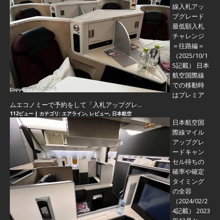
線入札アッ
プグレード
最低額入札
チャレンジ
＝往路編＝
（2025/10/1
5記載） 日本
航空国際線
での移動時
はプレミア
ムエコノミーで予約をして「入札アップグレ...
112ビュー
|
カテゴリ:
エアライン
,
レビュー
,
日本航空
日本航空国
際線マイル
アップグレ
ードキャン
セル待ちの
確率や確定
タイミング
の全容
（2024/02/2
4記載） 2023