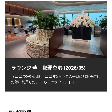
祝！日本航空・マリオットの戦略パー
ラウンジ 華 那覇空港 (2026/05)
The Coral Executive Lounge スワ
日本航空 羽田空港国際線ファースト
バンコクエアウェイズ スワンナプー
トナーシップによるFOP無料付与とス
ンナプーム国際空港国内線ラウンジ
クラスラウンジ (2026/01)
ム国際空港国内線ラウンジ (2026/01)
（2026/06/07記載） 2026年5月下旬の平日に那覇を訪れ
テイタスマッチ
(2026/01)
た際に利用した。 こちらのラウンジ
[…]
（2026/03/18記載） 2026年1月、毎年恒例の新年の羽田
（2026/03/13記載） 2026年1月上旬にバンコク経由でチ
～バンコクの移動の際に再びこちらの
ェンマイに向かう際に利用した。 今
[…]
[…]
（2027/07/14記載） 2026年7月14日の夕刻に、一通のメ
（2026/03/31記載） 2026年1月上旬にバンコク経由でチ
ールがマリオットアカウントから送
ェンマイに行く際に利用した。 バン
[…]
[…]