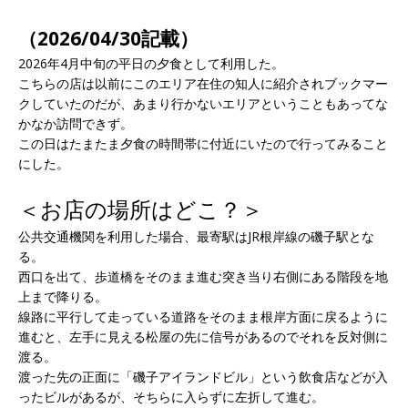
（2026/04/30記載）
2026年4月中旬の平日の夕食として利用した。
こちらの店は以前にこのエリア在住の知人に紹介されブックマー
クしていたのだが、あまり行かないエリアということもあってな
かなか訪問できず。
この日はたまたま夕食の時間帯に付近にいたので行ってみること
にした。
＜お店の場所はどこ？＞
公共交通機関を利用した場合、最寄駅はJR根岸線の磯子駅とな
る。
西口を出て、歩道橋をそのまま進む突き当り右側にある階段を地
上まで降りる。
線路に平行して走っている道路をそのまま根岸方面に戻るように
進むと、左手に見える松屋の先に信号があるのでそれを反対側に
渡る。
渡った先の正面に「磯子アイランドビル」という飲食店などが入
ったビルがあるが、そちらに入らずに左折して進む。