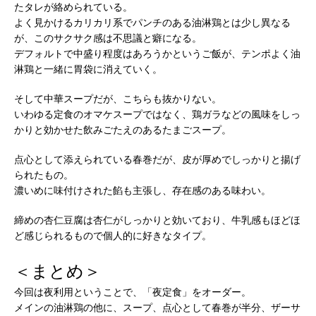
たタレが絡められている。
よく見かけるカリカリ系でパンチのある油淋鶏とは少し異なる
が、このサクサク感は不思議と癖になる。
デフォルトで中盛り程度はあろうかというご飯が、テンポよく油
淋鶏と一緒に胃袋に消えていく。
そして中華スープだが、こちらも抜かりない。
いわゆる定食のオマケスープではなく、鶏ガラなどの風味をしっ
かりと効かせた飲みごたえのあるたまごスープ。
点心として添えられている春巻だが、皮が厚めでしっかりと揚げ
られたもの。
濃いめに味付けされた餡も主張し、存在感のある味わい。
締めの杏仁豆腐は杏仁がしっかりと効いており、牛乳感もほどほ
ど感じられるもので個人的に好きなタイプ。
＜まとめ＞
今回は夜利用ということで、「夜定食」をオーダー。
メインの油淋鶏の他に、スープ、点心として春巻が半分、ザーサ