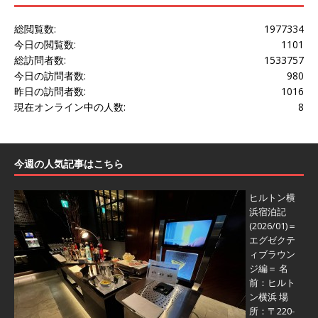
総閲覧数:
1977334
今日の閲覧数:
1101
総訪問者数:
1533757
今日の訪問者数:
980
昨日の訪問者数:
1016
現在オンライン中の人数:
8
今週の人気記事はこちら
ヒルトン横
浜宿泊記
(2026/01)＝
エグゼクテ
ィブラウン
ジ編＝
名
前：ヒルト
ン横浜 場
所：〒220-