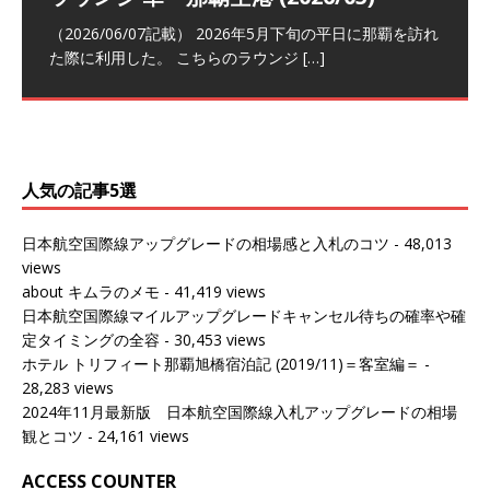
トナーシップによるFOP無料付与とス
ンナプーム国際空港国内線ラウンジ
クラスラウンジ (2026/01)
ム国際空港国内線ラウンジ (2026/01)
（2026/06/07記載） 2026年5月下旬の平日に那覇を訪れ
テイタスマッチ
(2026/01)
た際に利用した。 こちらのラウンジ
[…]
（2026/03/18記載） 2026年1月、毎年恒例の新年の羽田
（2026/03/13記載） 2026年1月上旬にバンコク経由でチ
～バンコクの移動の際に再びこちらの
ェンマイに向かう際に利用した。 今
[…]
[…]
（2027/07/14記載） 2026年7月14日の夕刻に、一通のメ
（2026/03/31記載） 2026年1月上旬にバンコク経由でチ
ールがマリオットアカウントから送
ェンマイに行く際に利用した。 バン
[…]
[…]
人気の記事5選
日本航空国際線アップグレードの相場感と入札のコツ
- 48,013
views
about キムラのメモ
- 41,419 views
日本航空国際線マイルアップグレードキャンセル待ちの確率や確
定タイミングの全容
- 30,453 views
ホテル トリフィート那覇旭橋宿泊記 (2019/11)＝客室編＝
-
28,283 views
2024年11月最新版 日本航空国際線入札アップグレードの相場
観とコツ
- 24,161 views
ACCESS COUNTER