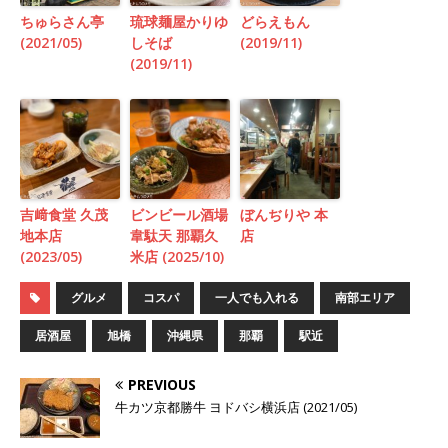
ちゅらさん亭
琉球麺屋かりゆ
どらえもん
(2021/05)
しそば
(2019/11)
(2019/11)
吉﨑食堂 久茂
ビンビール酒場
ぼんぢりや 本
地本店
韋駄天 那覇久
店
(2023/05)
米店 (2025/10)
グルメ
コスパ
一人でも入れる
南部エリア
居酒屋
旭橋
沖縄県
那覇
駅近
PREVIOUS
牛カツ京都勝牛 ヨドバシ横浜店 (2021/05)