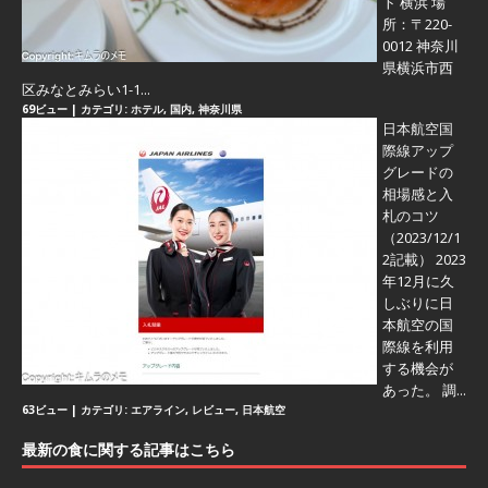
ト 横浜 場
所：〒220-
0012 神奈川
県横浜市西
区みなとみらい1-1...
69ビュー
|
カテゴリ:
ホテル
,
国内
,
神奈川県
日本航空国
際線アップ
グレードの
相場感と入
札のコツ
（2023/12/1
2記載） 2023
年12月に久
しぶりに日
本航空の国
際線を利用
する機会が
あった。 調...
63ビュー
|
カテゴリ:
エアライン
,
レビュー
,
日本航空
最新の食に関する記事はこちら