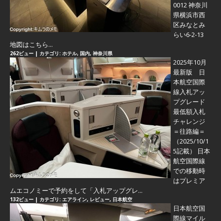
0012 神奈川
県横浜市西
区みなとみ
らい6-2-13
地図はこちら...
262ビュー
|
カテゴリ:
ホテル
,
国内
,
神奈川県
2025年10月
最新版 日
本航空国際
線入札アッ
プグレード
最低額入札
チャレンジ
＝往路編＝
（2025/10/1
5記載） 日本
航空国際線
での移動時
はプレミア
ムエコノミーで予約をして「入札アップグレ...
132ビュー
|
カテゴリ:
エアライン
,
レビュー
,
日本航空
日本航空国
際線マイル