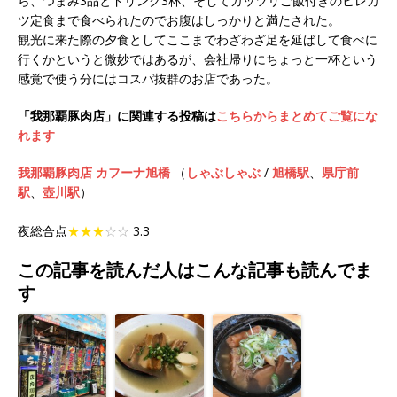
ら、つまみ3品とドリンク3杯、そしてガッツリご飯付きのヒレカ
ツ定食まで食べられたのでお腹はしっかりと満たされた。
観光に来た際の夕食としてここまでわざわざ足を延ばして食べに
行くかというと微妙ではあるが、会社帰りにちょっと一杯という
感覚で使う分にはコスパ抜群のお店であった。
「我那覇豚肉店」に関連する投稿は
こちらからまとめてご覧にな
れます
我那覇豚肉店 カフーナ旭橋
（
しゃぶしゃぶ
/
旭橋駅
、
県庁前
駅
、
壺川駅
）
夜総合点
★★★
☆☆
3.3
この記事を読んだ人はこんな記事も読んでま
す