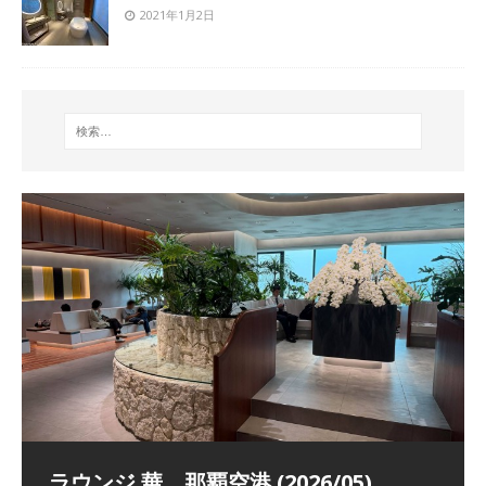
2021年1月2日
祝！日本航空・マリオットの戦略パー
ラウンジ 華 那覇空港 (2026/05)
The Coral Executive Lounge スワ
日本航空 羽田空港国際線ファースト
バンコクエアウェイズ スワンナプー