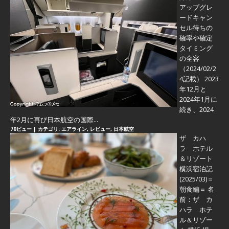
アップグレ
ードキャン
セル待ちの
確率や確定
タイミング
の全容
（2024/02/2
4記載） 2023
年12月と
2024年1月に
続き、2024
年2月に再び日本航空の国際...
70ビュー
|
カテゴリ:
エアライン
,
レビュー
,
日本航空
ザ カハ
ラ ホテル
＆リゾート
横浜宿泊記
(2025/03)＝
朝食編＝
名
前：ザ カ
ハラ ホテ
ル＆リゾー