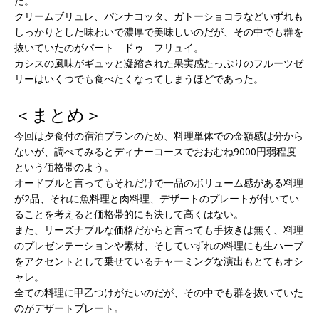
た。
クリームブリュレ、パンナコッタ、ガトーショコラなどいずれも
しっかりとした味わいで濃厚で美味しいのだが、その中でも群を
抜いていたのがパート ドゥ フリュイ。
カシスの風味がギュッと凝縮された果実感たっぷりのフルーツゼ
リーはいくつでも食べたくなってしまうほどであった。
＜まとめ＞
今回は夕食付の宿泊プランのため、料理単体での金額感は分から
ないが、調べてみるとディナーコースでおおむね9000円弱程度
という価格帯のよう。
オードブルと言ってもそれだけで一品のボリューム感がある料理
が2品、それに魚料理と肉料理、デザートのプレートが付いてい
ることを考えると価格帯的にも決して高くはない。
また、リーズナブルな価格だからと言っても手抜きは無く、料理
のプレゼンテーションや素材、そしていずれの料理にも生ハーブ
をアクセントとして乗せているチャーミングな演出もとてもオシ
ャレ。
全ての料理に甲乙つけがたいのだが、その中でも群を抜いていた
のがデザートプレート。