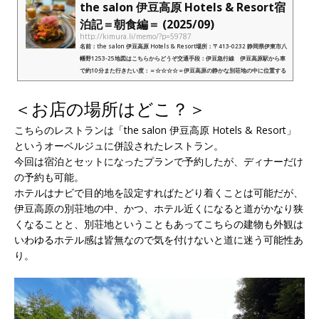
the salon 伊豆高原 Hotels & Resort宿
泊記＝朝食編＝ (2025/09)
http://kimura.li/memo/?p=59787
名前：the salon 伊豆高原 Hotels & Resort場所：〒413-0232 静岡県伊東市八
幡野1253-25地図はこちらからどうぞ交通手段：伊豆急行線 伊豆高原駅から車
で約10分また行きたい度：＝☆☆☆☆＝伊豆高原の静かな別荘地の中に位置する
ラグジュアリー感ある料理のレベル...
＜お店の場所はどこ？＞
こちらのレストランは「the salon 伊豆高原 Hotels & Resort」
というオーベルジュに併設されたレストラン。
今回は宿泊とセットになったプランで予約したが、ディナーだけ
の予約も可能。
ホテルはナビで目的地を設定すればたどり着くことは可能だが、
伊豆高原の別荘地の中、かつ、ホテル近くになると道がかなり狭
くなることと、別荘地ということもあってこちらの建物も外観は
いわゆるホテル感は皆無なので気を付けないと道に迷う可能性あ
り。