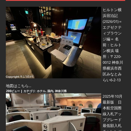
ヒルトン横
浜宿泊記
(2026/01)＝
エグゼクテ
ィブラウン
ジ編＝
名
前：ヒルト
ン横浜 場
所：〒220-
0012 神奈川
県横浜市西
区みなとみ
らい6-2-13
地図はこちら...
200ビュー
|
カテゴリ:
ホテル
,
国内
,
神奈川県
2025年10月
最新版 日
本航空国際
線入札アッ
プグレード
最低額入札