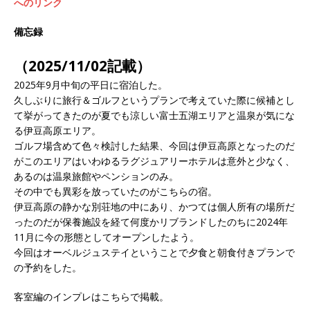
へのリンク
備忘録
（2025/11/02記載）
2025年9月中旬の平日に宿泊した。
久しぶりに旅行＆ゴルフというプランで考えていた際に候補とし
て挙がってきたのが夏でも涼しい富士五湖エリアと温泉が気にな
る伊豆高原エリア。
ゴルフ場含めて色々検討した結果、今回は伊豆高原となったのだ
がこのエリアはいわゆるラグジュアリーホテルは意外と少なく、
あるのは温泉旅館やペンションのみ。
その中でも異彩を放っていたのがこちらの宿。
伊豆高原の静かな別荘地の中にあり、かつては個人所有の場所だ
ったのだが保養施設を経て何度かリブランドしたのちに2024年
11月に今の形態としてオープンしたよう。
今回はオーベルジュステイということで夕食と朝食付きプランで
の予約をした。
客室編のインプレはこちらで掲載。