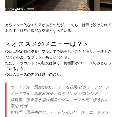
カウンター的なエリアがあるのだが、こちらには席は設けられて
おらず、非常に贅沢な空間となっている。
＜オススメのメニューは？＞
今回は宿泊時に夕食付プランで予約をしたこともあり、一般予約
だとどのようなプランがあるかは不明。
ただ、アラカルトでの注文は無く、何種類かのコースのみとなっ
ているよう。
今回のコースの内容は以下の通り。
オードブル 燻製鴨のロティ 無花果/ピガラードソース
オードブル 鳥取産穴子 焼きリゾット/コンソメ
魚料理 伊東港水揚げ鮮魚のグルノーブル風 ほうれん
草/桜海老
肉料理 国産牛のロティ 赤ワインソース エノキフリ