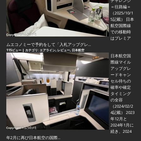
チャレンジ
＝往路編＝
（2025/10/1
5記載） 日本
航空国際線
での移動時
はプレミア
ムエコノミーで予約をして「入札アップグレ...
115ビュー
|
カテゴリ:
エアライン
,
レビュー
,
日本航空
日本航空国
際線マイル
アップグレ
ードキャン
セル待ちの
確率や確定
タイミング
の全容
（2024/02/2
4記載） 2023
年12月と
2024年1月に
続き、2024
年2月に再び日本航空の国際...