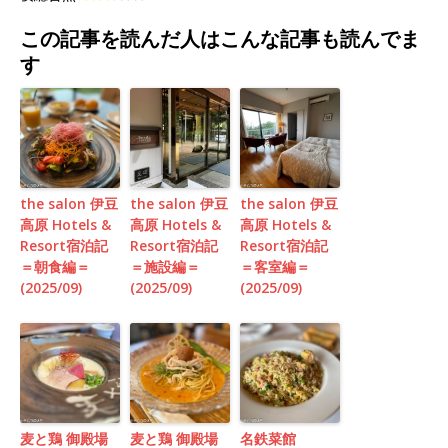
この記事を読んだ人はこんな記事も読んでま
す
the salon 伊豆
the salon 伊豆
the salon 伊豆
高原 Hotels &
高原 Hotels &
高原 Hotels &
Resort宿泊記
Resort宿泊記
Resort宿泊記
＝朝食編＝
＝施設編＝
＝客室編＝
(2025/09)
(2025/09)
(2025/09)
麦と鶏 御殿場
麦と鶏 御殿場
名鉄菜館