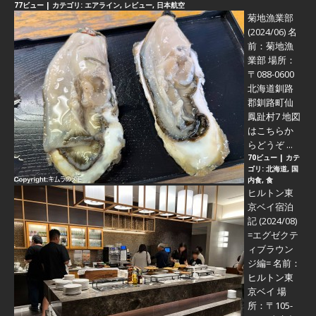
77ビュー
|
カテゴリ:
エアライン
,
レビュー
,
日本航空
菊地漁業部
(2024/06)
名
前：菊地漁
業部 場所：
〒088-0600
北海道釧路
郡釧路町仙
鳳趾村7 地図
はこちらか
らどうぞ ...
70ビュー
|
カテ
ゴリ:
北海道
,
国
内食
,
食
ヒルトン東
京ベイ宿泊
記 (2024/08)
=エグゼクテ
ィブラウン
ジ編=
名前：
ヒルトン東
京ベイ 場
所：〒105-