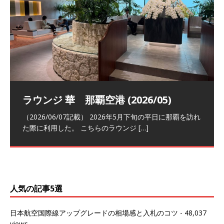
祝！日本航空・マリオットの戦略パー
ラウンジ 華 那覇空港 (2026/05)
The Coral Executive Lounge スワ
日本航空 羽田空港国際線ファースト
バンコクエアウェイズ スワンナプー
トナーシップによるFOP無料付与とス
ンナプーム国際空港国内線ラウンジ
クラスラウンジ (2026/01)
ム国際空港国内線ラウンジ (2026/01)
（2026/06/07記載） 2026年5月下旬の平日に那覇を訪れ
テイタスマッチ
(2026/01)
た際に利用した。 こちらのラウンジ
[…]
（2026/03/18記載） 2026年1月、毎年恒例の新年の羽田
（2026/03/13記載） 2026年1月上旬にバンコク経由でチ
～バンコクの移動の際に再びこちらの
ェンマイに向かう際に利用した。 今
[…]
[…]
（2027/07/14記載） 2026年7月14日の夕刻に、一通のメ
（2026/03/31記載） 2026年1月上旬にバンコク経由でチ
ールがマリオットアカウントから送
ェンマイに行く際に利用した。 バン
[…]
[…]
人気の記事5選
日本航空国際線アップグレードの相場感と入札のコツ
- 48,037
views