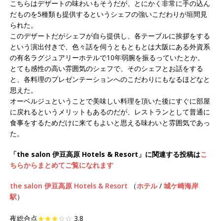
こちらはデザートの味わいもそうだが、とにかく非常に手の込ん
だものを5種類も提供するというシェフの強いこだわりが垣間見
られた。
このデザートだがシェフが自ら提供し、各テーブルに挨拶をする
という演出付きで、色々話を伺うともともとは大阪にある外資系
の有名ラグジュアリーホテルで10年弱腕を振るっていたとか。
とても感性の高い雰囲気のシェフで、そのシェフとお話をする
と、各料理のプレゼンテーションへのこだわりにもなるほどなと
思えた。
オーベルジュということで美味しい料理を頂いた後にすぐに部屋
に戻れるというメリットもあるのだが、レストランとして普通に
食事をするためだけに来てもよいと思える味わいと雰囲気であっ
た。
「the salon 伊豆高原 Hotels & Resort」に関連する投稿は
こ
ちらからまとめてご覧になれます
the salon 伊豆高原 Hotels & Resort
（
ホテル
/
城ケ崎海岸
駅
）
夜総合点
★★★
☆☆
3.8