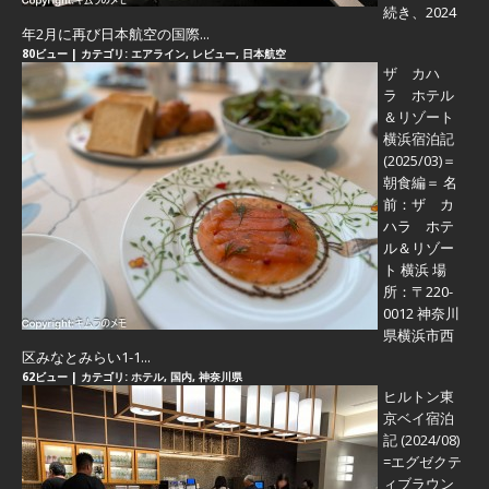
続き、2024
年2月に再び日本航空の国際...
80ビュー
|
カテゴリ:
エアライン
,
レビュー
,
日本航空
ザ カハ
ラ ホテル
＆リゾート
横浜宿泊記
(2025/03)＝
朝食編＝
名
前：ザ カ
ハラ ホテ
ル＆リゾー
ト 横浜 場
所：〒220-
0012 神奈川
県横浜市西
区みなとみらい1-1...
62ビュー
|
カテゴリ:
ホテル
,
国内
,
神奈川県
ヒルトン東
京ベイ宿泊
記 (2024/08)
=エグゼクテ
ィブラウン