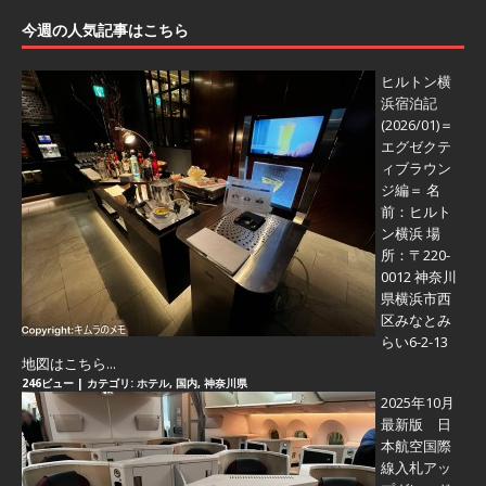
今週の人気記事はこちら
ヒルトン横
浜宿泊記
(2026/01)＝
エグゼクテ
ィブラウン
ジ編＝
名
前：ヒルト
ン横浜 場
所：〒220-
0012 神奈川
県横浜市西
区みなとみ
らい6-2-13
地図はこちら...
246ビュー
|
カテゴリ:
ホテル
,
国内
,
神奈川県
2025年10月
最新版 日
本航空国際
線入札アッ