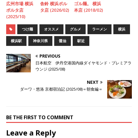
広州市場 横浜
舎鈴 横浜ポル
ゴル麺。 横浜
ポルタ店
タ店 (2026/02)
本店 (2018/02)
(2025/10)
つけ麺
オススメ
グルメ
ラーメン
横浜
横浜駅
神奈川県
醤油
駅近
PREVIOUS
日本航空 伊丹空港国内線ダイヤモンド・プレミアラ
ウンジ (2025/08)
NEXT
ダーワ・悠洛 京都宿泊記 (2025/08)＝朝食編＝
BE THE FIRST TO COMMENT
Leave a Reply