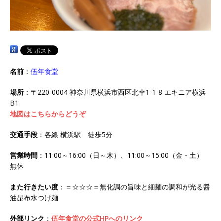
名前
：
伍年食堂
場所
：〒220-0004 神奈川県横浜市西区北幸1-1-8 エキニア横浜
B1
地図はこちらからどうぞ
交通手段
：各線 横浜駅 徒歩5分
営業時間
：11:00～16:00（日～木）、11:00～15:00（金・土）
無休
また行きたい度
：＝☆☆☆＝無化調の旨味と細麺の調和が光る醤
油昆布水つけ麺
外部リンク
：
伍年食堂の公式HPへのリンク