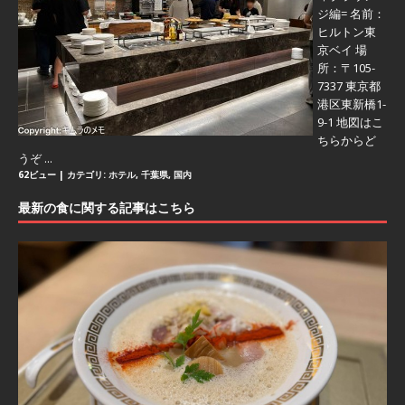
ジ編=
名前：
ヒルトン東
京ベイ 場
所：〒105-
7337 東京都
港区東新橋1-
9-1 地図はこ
ちらからど
うぞ ...
62ビュー
|
カテゴリ:
ホテル
,
千葉県
,
国内
最新の食に関する記事はこちら