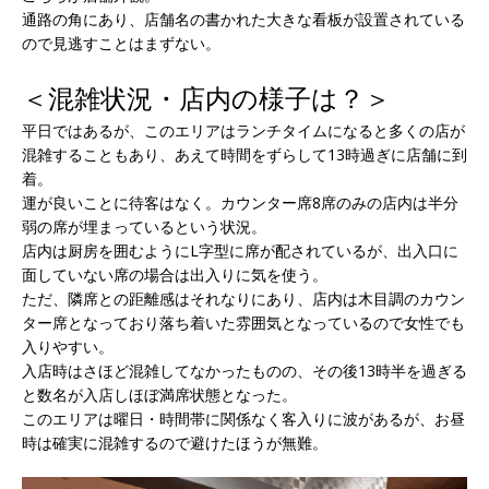
通路の角にあり、店舗名の書かれた大きな看板が設置されている
ので見逃すことはまずない。
＜混雑状況・店内の様子は？＞
平日ではあるが、このエリアはランチタイムになると多くの店が
混雑することもあり、あえて時間をずらして13時過ぎに店舗に到
着。
運が良いことに待客はなく。カウンター席8席のみの店内は半分
弱の席が埋まっているという状況。
店内は厨房を囲むようにL字型に席が配されているが、出入口に
面していない席の場合は出入りに気を使う。
ただ、隣席との距離感はそれなりにあり、店内は木目調のカウン
ター席となっており落ち着いた雰囲気となっているので女性でも
入りやすい。
入店時はさほど混雑してなかったものの、その後13時半を過ぎる
と数名が入店しほぼ満席状態となった。
このエリアは曜日・時間帯に関係なく客入りに波があるが、お昼
時は確実に混雑するので避けたほうが無難。