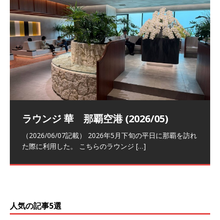
祝！日本航空・マリオットの戦略パー
ラウンジ 華 那覇空港 (2026/05)
The Coral Executive Lounge スワ
日本航空 羽田空港国際線ファースト
バンコクエアウェイズ スワンナプー
トナーシップによるFOP無料付与とス
ンナプーム国際空港国内線ラウンジ
クラスラウンジ (2026/01)
ム国際空港国内線ラウンジ (2026/01)
（2026/06/07記載） 2026年5月下旬の平日に那覇を訪れ
テイタスマッチ
(2026/01)
た際に利用した。 こちらのラウンジ
[…]
（2026/03/18記載） 2026年1月、毎年恒例の新年の羽田
（2026/03/13記載） 2026年1月上旬にバンコク経由でチ
～バンコクの移動の際に再びこちらの
ェンマイに向かう際に利用した。 今
[…]
[…]
（2027/07/14記載） 2026年7月14日の夕刻に、一通のメ
（2026/03/31記載） 2026年1月上旬にバンコク経由でチ
ールがマリオットアカウントから送
ェンマイに行く際に利用した。 バン
[…]
[…]
人気の記事5選