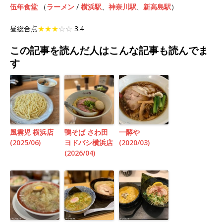
伍年食堂
（
ラーメン
/
横浜駅
、
神奈川駅
、
新高島駅
）
昼総合点
★★★
☆☆
3.4
この記事を読んだ人はこんな記事も読んでま
す
風雲児 横浜店
鴨そば さわ田
一酵や
(2025/06)
ヨドバシ横浜店
(2020/03)
(2026/04)