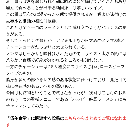
若干白っぽさを感じられる麺は固めに茹で揚げていることもあり
噛んで食べることが出来る麺固派には嬉しいタイプ。
この麺は昆布水に浸かった状態で提供されるが、程よい味付けの
昆布水と細麺の相性は抜群。
これだけでも一つのラーメンとして成り立つようなバランスの良
さがある。
そしてトッピング類だが、デフォルトながら太めのメンマ2本と
チャーシューがたっぷりと乗せられている。
メンマはしっかりと味付けされたもので、サイズ・太さの割には
柔らかい食感で好みが分かれるところかも知れない。
一方のチャーシューは2ミリ程度にスライスされたロースビーフ
タイプのもの。
脂身が多めの部位をレア感のある状態に仕上げており、見た目同
様に存在感のあるレベルの高いもの。
今回は初訪問ということで試さなかったが、次回はこちらのお店
のもう一つの看板メニューである「ハッピー納豆ラーメン」にも
チャレンジしてみたい。
「伍年食堂」に関連する投稿は
こちらからまとめてご覧になれま
す