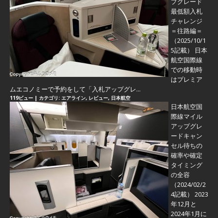
プグレード
最低額入札
チャレンジ
＝往路編＝
（2025/10/1
5記載） 日本
航空国際線
での移動時
はプレミア
ムエコノミーで予約をして「入札アップグレ...
119ビュー
|
カテゴリ:
エアライン
,
レビュー
,
日本航空
日本航空国
際線マイル
アップグレ
ードキャン
セル待ちの
確率や確定
タイミング
の全容
（2024/02/2
4記載） 2023
年12月と
2024年1月に