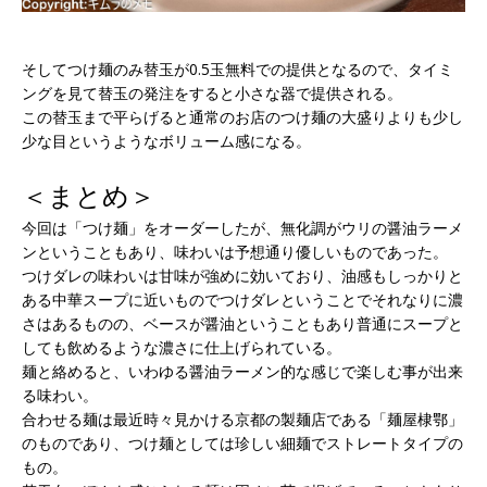
そしてつけ麺のみ替玉が0.5玉無料での提供となるので、タイミ
ングを見て替玉の発注をすると小さな器で提供される。
この替玉まで平らげると通常のお店のつけ麺の大盛りよりも少し
少な目というようなボリューム感になる。
＜まとめ＞
今回は「つけ麺」をオーダーしたが、無化調がウリの醤油ラーメ
ンということもあり、味わいは予想通り優しいものであった。
つけダレの味わいは甘味が強めに効いており、油感もしっかりと
ある中華スープに近いものでつけダレということでそれなりに濃
さはあるものの、ベースが醤油ということもあり普通にスープと
しても飲めるような濃さに仕上げられている。
麺と絡めると、いわゆる醤油ラーメン的な感じで楽しむ事が出来
る味わい。
合わせる麺は最近時々見かける京都の製麺店である「麺屋棣鄂」
のものであり、つけ麺としては珍しい細麺でストレートタイプの
もの。