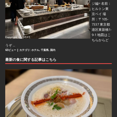
ジ編=
名前：
ヒルトン東
京ベイ 場
所：〒105-
7337 東京都
港区東新橋1-
9-1 地図はこ
ちらからど
うぞ ...
63ビュー
|
カテゴリ:
ホテル
,
千葉県
,
国内
最新の食に関する記事はこちら