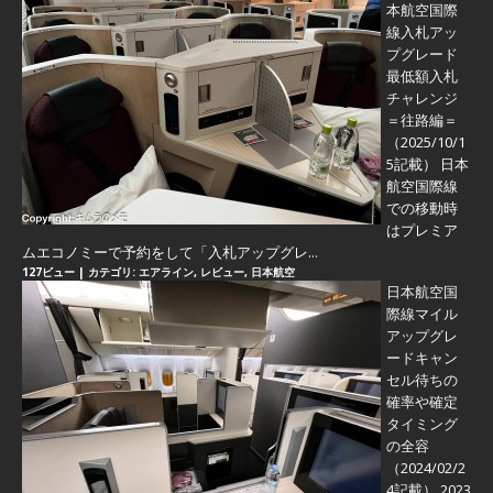
本航空国際
線入札アッ
プグレード
最低額入札
チャレンジ
＝往路編＝
（2025/10/1
5記載） 日本
航空国際線
での移動時
はプレミア
ムエコノミーで予約をして「入札アップグレ...
127ビュー
|
カテゴリ:
エアライン
,
レビュー
,
日本航空
日本航空国
際線マイル
アップグレ
ードキャン
セル待ちの
確率や確定
タイミング
の全容
（2024/02/2
4記載） 2023