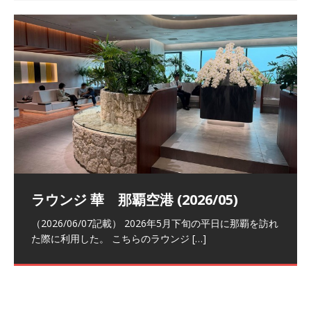
祝！日本航空・マリオットの戦略パー
ラウンジ 華 那覇空港 (2026/05)
The Coral Executive Lounge スワ
日本航空 羽田空港国際線ファースト
バンコクエアウェイズ スワンナプー
トナーシップによるFOP無料付与とス
ンナプーム国際空港国内線ラウンジ
クラスラウンジ (2026/01)
ム国際空港国内線ラウンジ (2026/01)
（2026/06/07記載） 2026年5月下旬の平日に那覇を訪れ
テイタスマッチ
(2026/01)
た際に利用した。 こちらのラウンジ
[…]
（2026/03/18記載） 2026年1月、毎年恒例の新年の羽田
（2026/03/13記載） 2026年1月上旬にバンコク経由でチ
～バンコクの移動の際に再びこちらの
ェンマイに向かう際に利用した。 今
[…]
[…]
（2027/07/14記載） 2026年7月14日の夕刻に、一通のメ
（2026/03/31記載） 2026年1月上旬にバンコク経由でチ
ールがマリオットアカウントから送
ェンマイに行く際に利用した。 バン
[…]
[…]