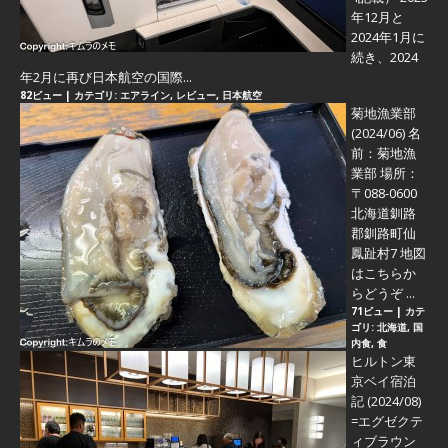
年12月と
2024年1月に
続き、2024
年2月に再び日本航空の国際...
82ビュー
|
カテゴリ:
エアライン
,
レビュー
,
日本航空
菊地漁業部
(2024/06)
名
前：菊地漁
業部 場所：
〒088-0600
北海道釧路
郡釧路町仙
鳳趾村7 地図
はこちらか
らどうぞ ...
71ビュー
|
カテ
ゴリ:
北海道
,
国
内食
,
食
ヒルトン東
京ベイ宿泊
記 (2024/08)
=エグゼクテ
ィブラウン