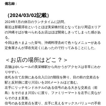
備忘録
：
（2024/03/02記載）
2024年1月の休日のランチタイムに訪問。
最近は那覇滞在というとほぼ美栄橋付近となっており周辺エリア
の沖縄そばが食べられるお店はほぼ開発しきってしまった感があ
る。
今回は色々まよった挙句、沖縄料理含めて色々なメニューがある
定食屋さんが滞在先近くにあったので行ってみることにした。
＜お店の場所はどこ？＞
店舗はゆいレールの美栄橋駅から向かうがアクセスは非常にわか
りやすい。
改札を出て左側にある出入口2の階段を降り、目の前の交差点を
駅と反対側に渡り川沿いを200メートルほど進む。
左手にリッチモンドホテルのある信号のある大きな交差点（前
島）をそのまま川沿いに渡り、ファミリーマートを左手に見なが
らそのまま直進。
信号のある交差点を渡り、左手に見えるマックスバリューの手前