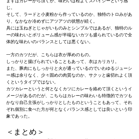
まずはカレーから頂くが、味わいは程よくスパイシーという感
じ。
そして、ラードと小麦粉から作っているのか、独特のトロみがあ
り、なかなか冷めずにアツアツの状態が続く。
具には玉ねぎとじゃがいものみとシンプルではあるが、独特のル
ーの味わいとボリューム感が半端ないカツも盛られているので全
体的な味わいのバランスとしては悪くない。
一方のカツだが、こちらは衣が厚めのもの。
しっかりと揚げられていることもあって、衣はカリカリ。
また、豚肉にもしっかりと火が通っているのでいわゆるジューシ
ー感は余りなく、少々固めの肉質なのか、サクッと歯切れよく頂
くというタイプではない。
カツカレーというと何となくカツにカレーを絡めて頂くというイ
メージがあるのだが、こちらはカレーの味わいも特徴的でカツも
かなり自己主張がしっかりとしたものということもあって、それ
ぞれ個別に食べた方が何となくバランス感としては良いという印
象であった。
＜まとめ＞