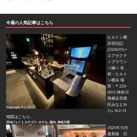
今週の人気記事はこちら
ヒルトン横
浜宿泊記
(2026/01)＝
エグゼクテ
ィブラウン
ジ編＝
名
前：ヒルト
ン横浜 場
所：〒220-
0012 神奈川
県横浜市西
区みなとみ
らい6-2-13
地図はこちら...
254ビュー
|
カテゴリ:
ホテル
,
国内
,
神奈川県
2025年10月
最新版 日