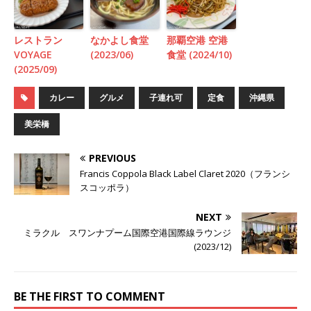
レストラン
なかよし食堂
那覇空港 空港
VOYAGE
(2023/06)
食堂 (2024/10)
(2025/09)
カレー
グルメ
子連れ可
定食
沖縄県
美栄橋
PREVIOUS
Francis Coppola Black Label Claret 2020（フランシ
スコッポラ）
NEXT
ミラクル スワンナプーム国際空港国際線ラウンジ
(2023/12)
BE THE FIRST TO COMMENT