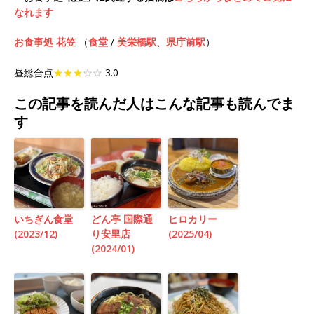
なれます
お食事処 花笠
（
食堂
/
美栄橋駅
、
県庁前駅
）
昼総合点
★★★
☆☆
3.0
この記事を読んだ人はこんな記事も読んでま
す
いちぎん食堂
どん亭 国際通
ヒロカリー
(2023/12)
り安里店
(2025/04)
(2024/01)