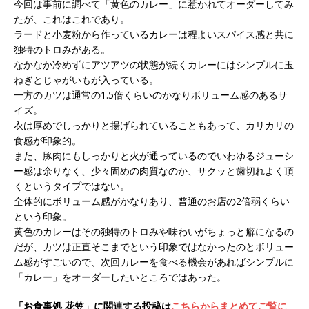
今回は事前に調べて「黄色のカレー」に惹かれてオーダーしてみ
たが、これはこれであり。
ラードと小麦粉から作っているカレーは程よいスパイス感と共に
独特のトロみがある。
なかなか冷めずにアツアツの状態が続くカレーにはシンプルに玉
ねぎとじゃがいもが入っている。
一方のカツは通常の1.5倍くらいのかなりボリューム感のあるサ
イズ。
衣は厚めでしっかりと揚げられていることもあって、カリカリの
食感が印象的。
また、豚肉にもしっかりと火が通っているのでいわゆるジューシ
ー感は余りなく、少々固めの肉質なのか、サクッと歯切れよく頂
くというタイプではない。
全体的にボリューム感がかなりあり、普通のお店の2倍弱くらい
という印象。
黄色のカレーはその独特のトロみや味わいがちょっと癖になるの
だが、カツは正直そこまでという印象ではなかったのとボリュー
ム感がすごいので、次回カレーを食べる機会があればシンプルに
「カレー」をオーダーしたいところではあった。
「お食事処 花笠」に関連する投稿は
こちらからまとめてご覧に