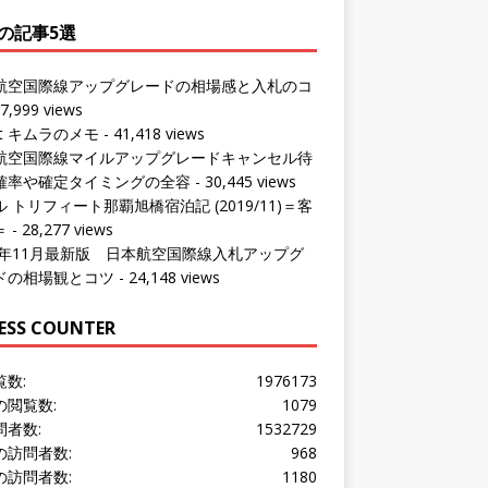
の記事5選
航空国際線アップグレードの相場感と入札のコ
7,999 views
ut キムラのメモ
- 41,418 views
航空国際線マイルアップグレードキャンセル待
確率や確定タイミングの全容
- 30,445 views
 トリフィート那覇旭橋宿泊記 (2019/11)＝客
＝
- 28,277 views
24年11月最新版 日本航空国際線入札アップグ
ドの相場観とコツ
- 24,148 views
ESS COUNTER
覧数:
1976173
の閲覧数:
1079
問者数:
1532729
の訪問者数:
968
の訪問者数:
1180