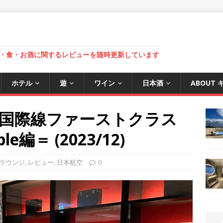
・食・お酒に関するレビューを随時更新しています
ホテル
遊
ワイン
日本酒
ABOUT
港国際線ファーストクラス
e編＝ (2023/12)
ラウンジ
,
レビュー
,
日本航空
0