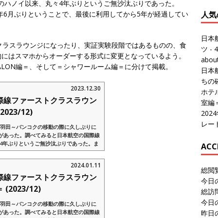
月のハノイ以来、丸々4年ぶりというご無沙汰ぶりであった。
人気
8年6月ぶりということで、最後に利用してから5年が経過してい
日本
クラスラウンジになったり、実証実験段階ではあるものの、食
ツ
- 4
的にはスマホからオーダーする形式に変更となっているよう。
abo
AL’s SALON編＝、そして＝シャワールーム編＝に分けて掲載。
日本
ちの
2023.12.30
ホテル
際線ファーストクラスラウン
室編
2023/12)
20
レー
年12月、羽田～バンコクの移動の際に久しぶりに
があった。調べてみると日本航空の国際線
丸々4年ぶりというご無沙汰ぶりであった。ま
ACC
018年6月ぶ...
2024.01.11
総閲
際線ファーストクラスラウン
今日
023/12)
総訪
今日
年12月、羽田～バンコクの移動の際に久しぶりに
昨日
があった。調べてみると日本航空の国際線