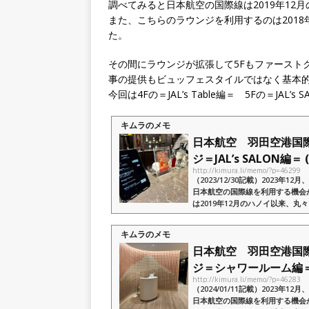
調べてみると日本航空の国際線は2019年12
また、こちらのラウンジを利用するのは201
た。
その間にラウンジが拡張して5Fもファースト
事の提供もビュッフェスタイルではなく基本
今回は4Fの＝JAL’s Table編＝ 5Fの＝J
キムラのメモ
日本航空 羽田空港国
ジ＝JAL’s SALON編＝ (
http://kimura.li/memo/?p=46299
（2023/12/30記載）2023
日本航空の国際線を利用する機会
は2019年12月のハノイ以来、
た、こちらのラウンジを利用するのは2
キムラのメモ
日本航空 羽田空港国
ジ＝シャワールーム編＝ (2
http://kimura.li/memo/?p=46283
（2024/01/11記載）2023
日本航空の国際線を利用する機会