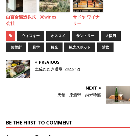
白百合醸造株式
98wines
サドヤ ワイナ
会社
リー
ウィスキー
オススメ
サントリー
大阪府
蒸留所
見学
観光
観光スポット
試飲
PREVIOUS
土佐たたき道場 (2022/12)
NEXT
天領 原酒55 純米吟醸
BE THE FIRST TO COMMENT