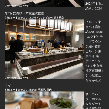
2024年1月に
続き、2024
年2月に再び日本航空の国際...
78ビュー
|
カテゴリ:
エアライン
,
レビュー
,
日本航空
ヒルトン東
京ベイ宿泊
記 (2024/08)
=エグゼクテ
ィブラウン
ジ編=
名前：
ヒルトン東
京ベイ 場
所：〒105-
7337 東京都
港区東新橋1-
9-1 地図はこ
ちらからど
うぞ ...
62ビュー
|
カテゴリ:
ホテル
,
千葉県
,
国内
ザ カハ
ラ ホテル
＆リゾート
横浜宿泊記