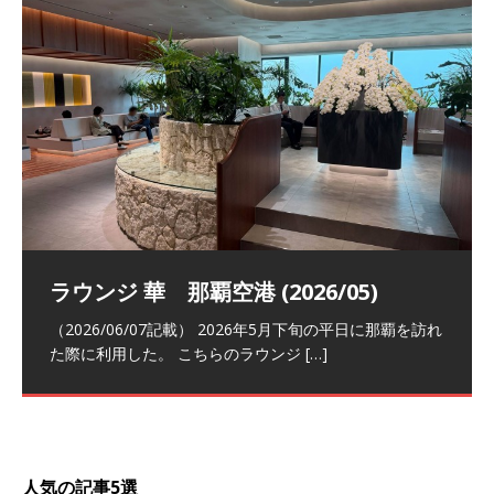
祝！日本航空・マリオットの戦略パー
ラウンジ 華 那覇空港 (2026/05)
The Coral Executive Lounge スワ
日本航空 羽田空港国際線ファースト
バンコクエアウェイズ スワンナプー
トナーシップによるFOP無料付与とス
ンナプーム国際空港国内線ラウンジ
クラスラウンジ (2026/01)
ム国際空港国内線ラウンジ (2026/01)
（2026/06/07記載） 2026年5月下旬の平日に那覇を訪れ
テイタスマッチ
(2026/01)
た際に利用した。 こちらのラウンジ
[…]
（2026/03/18記載） 2026年1月、毎年恒例の新年の羽田
（2026/03/13記載） 2026年1月上旬にバンコク経由でチ
～バンコクの移動の際に再びこちらの
ェンマイに向かう際に利用した。 今
[…]
[…]
（2027/07/14記載） 2026年7月14日の夕刻に、一通のメ
（2026/03/31記載） 2026年1月上旬にバンコク経由でチ
ールがマリオットアカウントから送
ェンマイに行く際に利用した。 バン
[…]
[…]
人気の記事5選