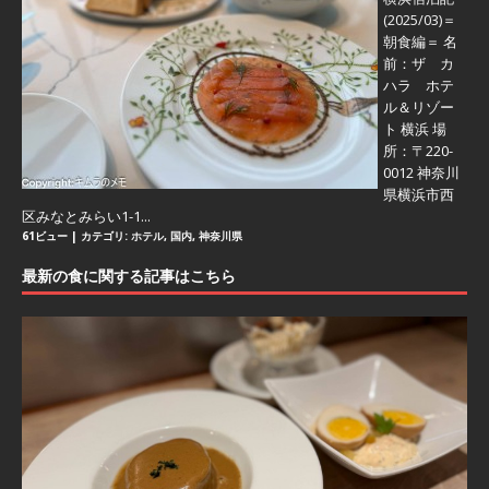
(2025/03)＝
朝食編＝
名
前：ザ カ
ハラ ホテ
ル＆リゾー
ト 横浜 場
所：〒220-
0012 神奈川
県横浜市西
区みなとみらい1-1...
61ビュー
|
カテゴリ:
ホテル
,
国内
,
神奈川県
最新の食に関する記事はこちら