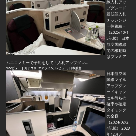
線入札アッ
プグレード
最低額入札
チャレンジ
＝往路編＝
（2025/10/1
5記載） 日本
航空国際線
での移動時
はプレミア
ムエコノミーで予約をして「入札アップグレ...
122ビュー
|
カテゴリ:
エアライン
,
レビュー
,
日本航空
日本航空国
際線マイル
アップグレ
ードキャン
セル待ちの
確率や確定
タイミング
の全容
（2024/02/2
4記載） 2023
年12月と