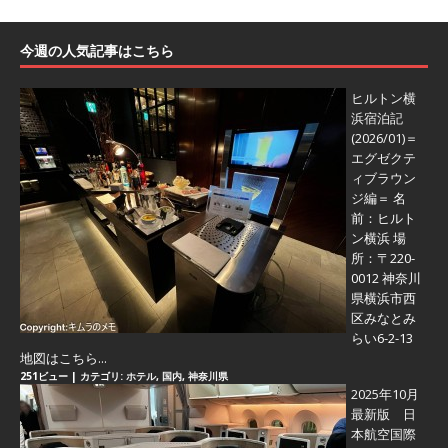
今週の人気記事はこちら
ヒルトン横
浜宿泊記
(2026/01)＝
エグゼクテ
ィブラウン
ジ編＝
名
前：ヒルト
ン横浜 場
所：〒220-
0012 神奈川
県横浜市西
区みなとみ
らい6-2-13
地図はこちら...
251ビュー
|
カテゴリ:
ホテル
,
国内
,
神奈川県
2025年10月
最新版 日
本航空国際