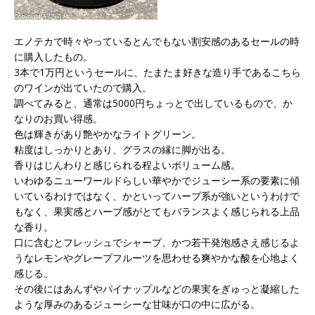
エノテカで時々やっているとんでもない割安感のあるセールの時
に購入したもの。
3本で1万円というセールに、たまたま好きな造り手であるこちら
のワインが出ていたので購入。
調べてみると、通常は5000円ちょっとで出しているもので、か
なりのお買い得感。
色は輝きがあり艶やかなライトグリーン。
粘度はしっかりとあり、グラスの縁に脚が出る。
香りはじんわりと感じられる程よいボリューム感。
いわゆるニューワールドらしい華やかでジューシー系の要素に傾
いているわけではなく、かといってハーブ系が強いというわけで
もなく、果実感とハーブ感がとてもバランスよく感じられる上品
な香り。
口に含むとフレッシュでシャープ、かつ若干発泡感さえ感じるよ
うなレモンやグレープフルーツを思わせる爽やかな酸を心地よく
感じる。
その後にはあんずやパイナップルなどの果実をぎゅっと凝縮した
ような厚みのあるジューシーな甘味が口の中に広がる。