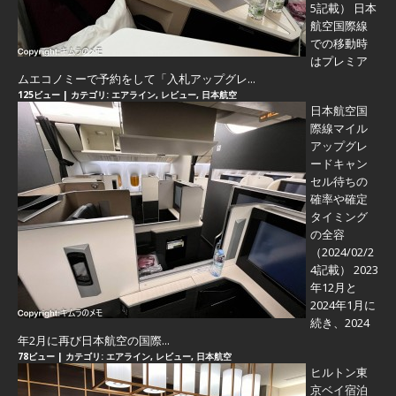
5記載） 日本
航空国際線
での移動時
はプレミア
ムエコノミーで予約をして「入札アップグレ...
125ビュー
|
カテゴリ:
エアライン
,
レビュー
,
日本航空
日本航空国
際線マイル
アップグレ
ードキャン
セル待ちの
確率や確定
タイミング
の全容
（2024/02/2
4記載） 2023
年12月と
2024年1月に
続き、2024
年2月に再び日本航空の国際...
78ビュー
|
カテゴリ:
エアライン
,
レビュー
,
日本航空
ヒルトン東
京ベイ宿泊