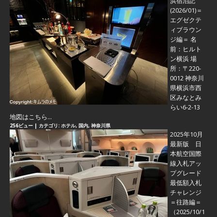
浜宿泊記
(2026/01)＝
エグゼクテ
ィブラウン
ジ編＝
名
前：ヒルト
ン横浜 場
所：〒220-
0012 神奈川
県横浜市西
区みなとみ
らい6-2-13
地図はこちら...
256ビュー
|
カテゴリ:
ホテル
,
国内
,
神奈川県
2025年10月
最新版 日
本航空国際
線入札アッ
プグレード
最低額入札
チャレンジ
＝往路編＝
（2025/10/1