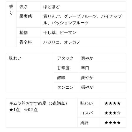
香
強さ
ほどほど
り
果実感
青りんご、グレープフルーツ、パイナップ
ル、パッションフルーツ
植物
干し草、ピーマン
香辛料
バジリコ、オレガノ
味わい
アタック
爽やか
甘辛度
辛口
酸味
爽やか
タンニン
穏やか
キムラ的おすすめ度（5点満点）
味わい
★★★★
★1点 ☆0.5点
コスパ
★★★☆
総評
★★★★