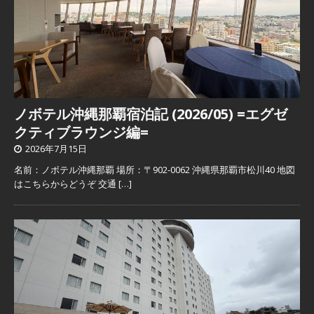
ノボテル沖縄那覇宿泊記 (2026/05) =エグゼ
クティブラウンジ編=
2026年7月15日
名前：ノボテル沖縄那覇 場所：〒902-0062 沖縄県那覇市松川40 地図
はこちらからどうぞ 交通
[…]