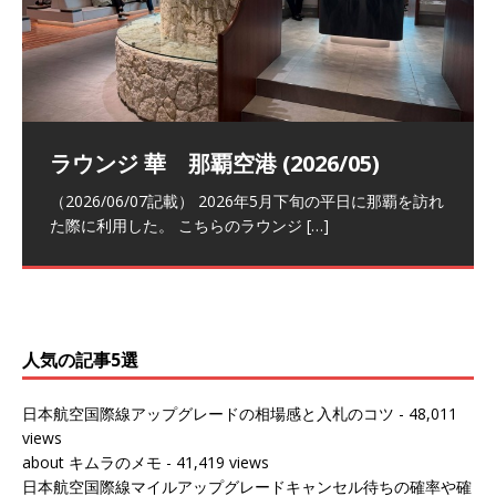
祝！日本航空・マリオットの戦略パー
ラウンジ 華 那覇空港 (2026/05)
The Coral Executive Lounge スワ
日本航空 羽田空港国際線ファースト
バンコクエアウェイズ スワンナプー
トナーシップによるFOP無料付与とス
ンナプーム国際空港国内線ラウンジ
クラスラウンジ (2026/01)
ム国際空港国内線ラウンジ (2026/01)
（2026/06/07記載） 2026年5月下旬の平日に那覇を訪れ
テイタスマッチ
(2026/01)
た際に利用した。 こちらのラウンジ
[…]
（2026/03/18記載） 2026年1月、毎年恒例の新年の羽田
（2026/03/13記載） 2026年1月上旬にバンコク経由でチ
～バンコクの移動の際に再びこちらの
ェンマイに向かう際に利用した。 今
[…]
[…]
（2027/07/14記載） 2026年7月14日の夕刻に、一通のメ
（2026/03/31記載） 2026年1月上旬にバンコク経由でチ
ールがマリオットアカウントから送
ェンマイに行く際に利用した。 バン
[…]
[…]
人気の記事5選
日本航空国際線アップグレードの相場感と入札のコツ
- 48,011
views
about キムラのメモ
- 41,419 views
日本航空国際線マイルアップグレードキャンセル待ちの確率や確