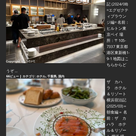
記 (2024/08)
=エグゼクテ
ィブラウン
ジ編=
名前：
ヒルトン東
京ベイ 場
所：〒105-
7337 東京都
港区東新橋1-
9-1 地図はこ
ちらからど
うぞ ...
66ビュー
|
カテゴリ:
ホテル
,
千葉県
,
国内
ザ カハ
ラ ホテル
＆リゾート
横浜宿泊記
(2025/03)＝
朝食編＝
名
前：ザ カ
ハラ ホテ
ル＆リゾー