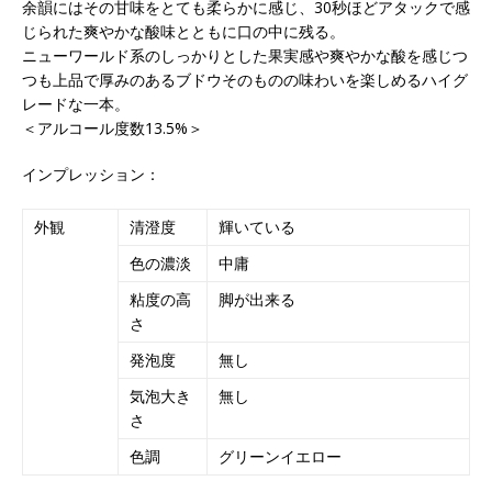
余韻にはその甘味をとても柔らかに感じ、30秒ほどアタックで感
じられた爽やかな酸味とともに口の中に残る。
ニューワールド系のしっかりとした果実感や爽やかな酸を感じつ
つも上品で厚みのあるブドウそのものの味わいを楽しめるハイグ
レードな一本。
＜アルコール度数13.5%＞
インプレッション：
外観
清澄度
輝いている
色の濃淡
中庸
粘度の高
脚が出来る
さ
発泡度
無し
気泡大き
無し
さ
色調
グリーンイエロー