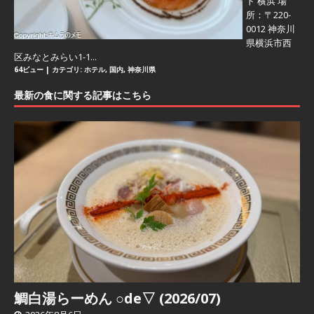
ト 横浜 場
所：〒220-
0012 神奈川
県横浜市西
区みなとみらい1-1...
64ビュー
|
カテゴリ:
ホテル
,
国内
,
神奈川県
最新の食に関する記事はこちら
鯛白湯らーめん ○de▽ (2026/07)