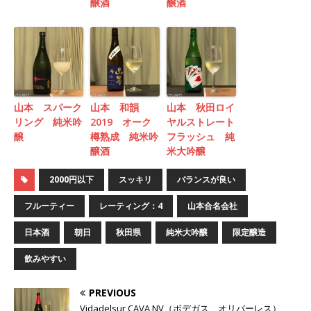
醸酒
醸酒
山本 スパーク
山本 和韻
山本 秋田ロイ
リング 純米吟
2019 オーク
ヤルストレート
醸
樽熟成 純米吟
フラッシュ 純
醸酒
米大吟醸
2000円以下
スッキリ
バランスが良い
フルーティー
レーティング：4
山本合名会社
日本酒
朝日
秋田県
純米大吟醸
限定醸造
飲みやすい
PREVIOUS
Vidadelsur CAVA NV（ボデガス オリバーレス）