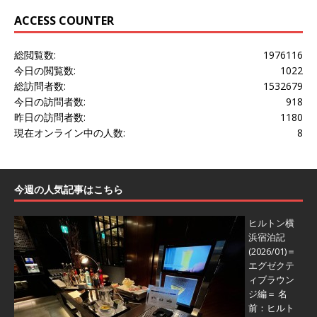
ACCESS COUNTER
総閲覧数:
1976116
今日の閲覧数:
1022
総訪問者数:
1532679
今日の訪問者数:
918
昨日の訪問者数:
1180
現在オンライン中の人数:
8
今週の人気記事はこちら
ヒルトン横
浜宿泊記
(2026/01)＝
エグゼクテ
ィブラウン
ジ編＝
名
前：ヒルト