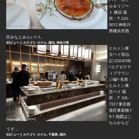
ル＆リゾー
ト 横浜 場
所：〒220-
0012 神奈川
県横浜市西
区みなとみらい1-1...
63ビュー
|
カテゴリ:
ホテル
,
国内
,
神奈川県
ヒルトン東
京ベイ宿泊
記 (2024/08)
=エグゼクテ
ィブラウン
ジ編=
名前：
ヒルトン東
京ベイ 場
所：〒105-
7337 東京都
港区東新橋1-
9-1 地図はこ
ちらからど
うぞ ...
62ビュー
|
カテゴリ:
ホテル
,
千葉県
,
国内