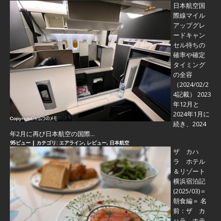
日本航空国
際線マイル
アップグレ
ードキャン
セル待ちの
確率や確定
タイミング
の全容
（2024/02/2
4記載） 2023
年12月と
2024年1月に
続き、2024
年2月に再び日本航空の国際...
95ビュー
|
カテゴリ:
エアライン
,
レビュー
,
日本航空
ザ カハ
ラ ホテル
＆リゾート
横浜宿泊記
(2025/03)＝
朝食編＝
名
前：ザ カ
ハラ ホテ