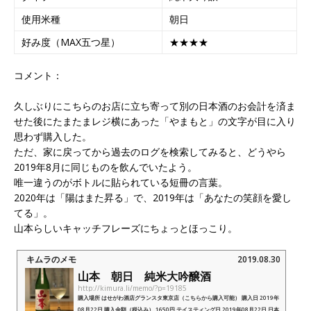
使用米種
朝日
好み度（MAX五つ星）
★★★★
コメント：
久しぶりにこちらのお店に立ち寄って別の日本酒のお会計を済ま
せた後にたまたまレジ横にあった「やまもと」の文字が目に入り
思わず購入した。
ただ、家に戻ってから過去のログを検索してみると、どうやら
2019年8月に同じものを飲んでいたよう。
唯一違うのがボトルに貼られている短冊の言葉。
2020年は「陽はまた昇る」で、2019年は「あなたの笑顔を愛し
てる」。
山本らしいキャッチフレーズにちょっとほっこり。
キムラのメモ
2019.08.30
山本 朝日 純米大吟醸酒
http://kimura.li/memo/?p=19185
購入場所 はせがわ酒店グランスタ東京店（こちらから購入可能） 購入日 2019年
08月22日 購入金額（税込み） 1650円 テイスティング日 2019年08月22日 日本