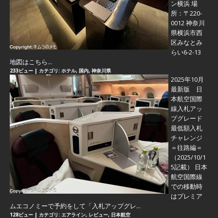
ン横浜 場
所：〒220-
0012 神奈川
県横浜市西
区みなとみ
らい6-2-13
地図はこちら...
233ビュー
|
カテゴリ:
ホテル
,
国内
,
神奈川県
2025年10月
最新版 日
本航空国際
線入札アッ
プグレード
最低額入札
チャレンジ
＝往路編＝
（2025/10/1
5記載） 日本
航空国際線
での移動時
はプレミア
ムエコノミーで予約をして「入札アップグレ...
128ビュー
|
カテゴリ:
エアライン
,
レビュー
,
日本航空