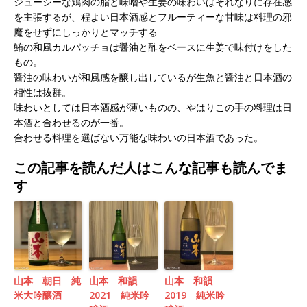
ジューシーな鶏肉の脂と味噌や生姜の味わいはそれなりに存在感
を主張するが、程よい日本酒感とフルーティーな甘味は料理の邪
魔をせずにしっかりとマッチする
鮪の和風カルパッチョは醤油と酢をベースに生姜で味付けをした
もの。
醤油の味わいが和風感を醸し出しているが生魚と醤油と日本酒の
相性は抜群。
味わいとしては日本酒感が薄いものの、やはりこの手の料理は日
本酒と合わせるのが一番。
合わせる料理を選ばない万能な味わいの日本酒であった。
この記事を読んだ人はこんな記事も読んでま
す
山本 朝日 純
山本 和韻
山本 和韻
米大吟醸酒
2021 純米吟
2019 純米吟