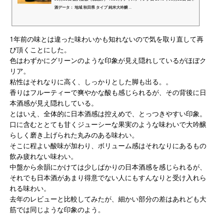
酒データ： 地域 秋田県 タイプ 純米大吟醸 ...
1年前の味とは違った味わいかも知れないので気を取り直して再
び頂くことにした。
色はわずかにグリーンのような印象が見え隠れしているがほぼク
リア。
粘性はそれなりに高く、しっかりとした脚も出る。。
香りはフルーティーで爽やかな酸も感じられるが、その背後に日
本酒感が見え隠れしている。
とはいえ、全体的に日本酒感は控えめで、とっつきやすい印象。
口に含むととても甘くジューシーな果実のような味わいで大吟醸
らしく磨き上げられた丸みのある味わい。
そこに程よい酸味が加わり、ボリューム感はそれなりにあるもの
飲み疲れない味わい。
中盤から余韻にかけては少しばかりの日本酒感を感じられるが、
それでも日本酒があまり得意でない人にもすんなりと受け入れら
れる味わい。
去年のレビューと比較してみたが、細かい部分の差はあれども大
筋では同じような印象のよう。