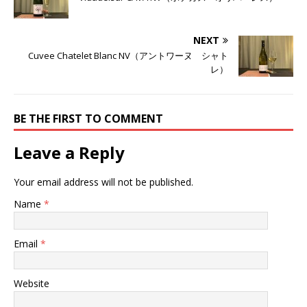
NEXT
Cuvee Chatelet Blanc NV（アントワーヌ シャト
レ）
BE THE FIRST TO COMMENT
Leave a Reply
Your email address will not be published.
Name
*
Email
*
Website