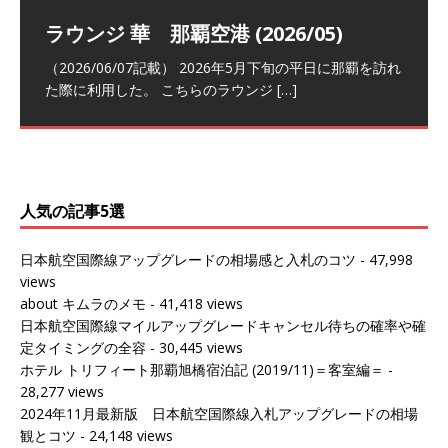
祝！日本航空・マリオットの戦略パー
ラウンジ 華 那覇空港 (2026/05)
The Coral Executive Lounge スワ
日本航空 羽田空港国際線ファースト
バンコクエアウェイズ スワンナプー
トナーシップによるFOP無料付与とス
ンナプーム国際空港国内線ラウンジ
クラスラウンジ (2026/01)
ム国際空港国内線ラウンジ (2026/01)
（2026/06/07記載） 2026年5月下旬の平日に那覇を訪れ
テイタスマッチ
(2026/01)
た際に利用した。 こちらのラウンジ
[…]
（2026/03/18記載） 2026年1月、毎年恒例の新年の羽田
（2026/03/13記載） 2026年1月上旬にバンコク経由でチ
～バンコクの移動の際に再びこちらの
ェンマイに向かう際に利用した。 今
[…]
[…]
（2027/07/14記載） 2026年7月14日の夕刻に、一通のメ
（2026/03/31記載） 2026年1月上旬にバンコク経由でチ
ールがマリオットアカウントから送
ェンマイに行く際に利用した。 バン
[…]
[…]
人気の記事5選
日本航空国際線アップグレードの相場感と入札のコツ
- 47,998
views
about キムラのメモ
- 41,418 views
日本航空国際線マイルアップグレードキャンセル待ちの確率や確
定タイミングの全容
- 30,445 views
ホテル トリフィート那覇旭橋宿泊記 (2019/11)＝客室編＝
-
28,277 views
2024年11月最新版 日本航空国際線入札アップグレードの相場
観とコツ
- 24,148 views