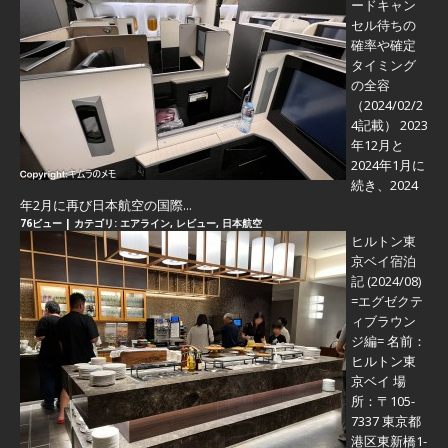
ードキャン
セル待ちの
確率や確定
タイミング
の全容
（2024/02/2
4記載） 2023
年12月と
2024年1月に
続き、2024
年2月に再び日本航空の国際...
76ビュー
|
カテゴリ:
エアライン
,
レビュー
,
日本航空
ヒルトン東
京ベイ宿泊
記 (2024/08)
=エグゼクテ
ィブラウン
ジ編=
名前：
ヒルトン東
京ベイ 場
所：〒105-
7337 東京都
港区東新橋1-