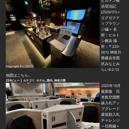
ヒルトン横
浜宿泊記
(2026/01)＝
エグゼクテ
ィブラウン
ジ編＝
名
前：ヒルト
ン横浜 場
所：〒220-
0012 神奈川
県横浜市西
区みなとみ
らい6-2-13
地図はこちら...
224ビュー
|
カテゴリ:
ホテル
,
国内
,
神奈川県
2025年10月
最新版 日
本航空国際
線入札アッ
プグレード
最低額入札
チャレンジ
＝往路編＝