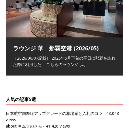
祝！日本航空・マリオットの戦略パー
ラウンジ 華 那覇空港 (2026/05)
The Coral Executive Lounge スワ
日本航空 羽田空港国際線ファースト
バンコクエアウェイズ スワンナプー
トナーシップによるFOP無料付与とス
ンナプーム国際空港国内線ラウンジ
クラスラウンジ (2026/01)
ム国際空港国内線ラウンジ (2026/01)
（2026/06/07記載） 2026年5月下旬の平日に那覇を訪れ
テイタスマッチ
(2026/01)
た際に利用した。 こちらのラウンジ
[…]
（2026/03/18記載） 2026年1月、毎年恒例の新年の羽田
（2026/03/13記載） 2026年1月上旬にバンコク経由でチ
～バンコクの移動の際に再びこちらの
ェンマイに向かう際に利用した。 今
[…]
[…]
（2027/07/14記載） 2026年7月14日の夕刻に、一通のメ
（2026/03/31記載） 2026年1月上旬にバンコク経由でチ
ールがマリオットアカウントから送
ェンマイに行く際に利用した。 バン
[…]
[…]
人気の記事5選
日本航空国際線アップグレードの相場感と入札のコツ
- 48,048
views
about キムラのメモ
- 41,426 views