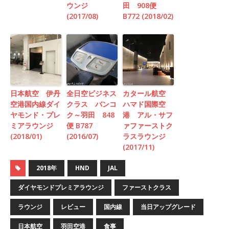
ウンジ
田 908便
(2017/08)
B772 (2018/02)
日本航空 伊丹
全日空ビジネス
カタール航空
空港国内線ダイ
クラス バンコ
ハマド国際空
ヤモンド・プレ
ク～羽田 848
港 アル・サフ
ミアラウンジ
便 B787
ァファーストク
(2018/01)
(2016/07)
ラスラウンジ
(2017/11)
2018年
HND
JAL
ダイヤモンドプレミアラウンジ
ファーストクラス
ラウンジ
レビュー
国内線
当日アップグレード
日本航空
羽田空港
食事