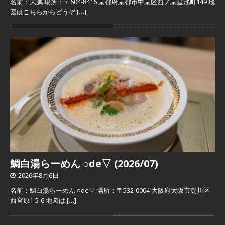
名前：大鵬 場所：〒604-8416 京都府京都市中京区西ノ京星池町149 地
図はこちらからどうぞ
[…]
鯛白湯らーめん ○de▽ (2026/07)
2026年8月6日
名前：鯛白湯らーめん ○de▽ 場所：〒532-0004 大阪府大阪市淀川区
西宮原1-5-6 地図は
[…]