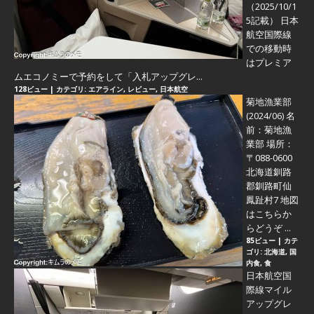
（2025/10/1
5記載） 日本
航空国際線
での移動時
はプレミア
ムエコノミーで予約をして「入札アップグレ...
128ビュー
|
カテゴリ:
エアライン
,
レビュー
,
日本航空
菊地漁業部
(2024/06)
名
前：菊地漁
業部 場所：
〒088-0600
北海道釧路
郡釧路町仙
鳳趾村7 地図
はこちらか
らどうぞ ...
85ビュー
|
カテ
ゴリ:
北海道
,
国
内食
,
食
日本航空国
際線マイル
アップグレ