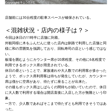
店舗前には30台程度の駐車スペースが確保されている。
＜混雑状況・店内の様子は？＞
今回は休日の11時半に店舗に到着。
外観同様に木をふんだんに使った店内は釧路で利用した店舗と同
様に和の雰囲気を強調しており、回転寿司の店という感じではな
い。
板場を囲むようにカウンター席が20席程度、その他に6名程度で
利用できるボックス席が用意されている。
休日の昼ということで、家族連れや大人数での利用客が多かった
ようで、ボックス席利用客は待ちが発生していたが、カウンター
席は僅かに空席があり、待たずに座ることが出来た。
その後もボックス席はしばらくの間待ちが続いていたので、休日
に大人数で利用する場合は開店直後に入店した方が無難という印
象。
一方で、少人数であればそこまで待たずとも利用できそうではあ
った。