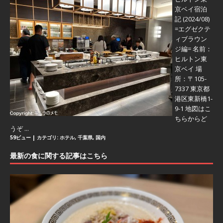
京ベイ宿泊
記 (2024/08)
=エグゼクテ
ィブラウン
ジ編=
名前：
ヒルトン東
京ベイ 場
所：〒105-
7337 東京都
港区東新橋1-
9-1 地図はこ
ちらからど
うぞ ...
59ビュー
|
カテゴリ:
ホテル
,
千葉県
,
国内
最新の食に関する記事はこちら