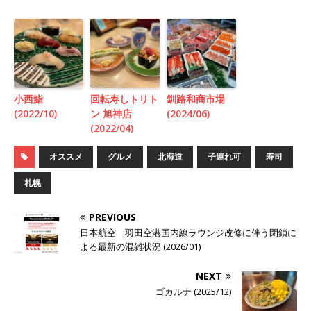
小西鮨
回転寿しトリト
釧路和商市場
(2022/10)
ン 旭神店
(2024/06)
(2022/04)
オススメ
グルメ
北海道
子連れ可
寿司
札幌
PREVIOUS
日本航空 羽田空港国内線ラウンジ改修に伴う閉鎖に
よる最新の混雑状況 (2026/01)
NEXT
ゴカルナ (2025/12)