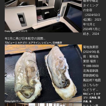
確率や確定
タイミング
の全容
（2024/02/2
4記載） 2023
年12月と
2024年1月に
続き、2024
年2月に再び日本航空の国際...
72ビュー
|
カテゴリ:
エアライン
,
レビュー
,
日本航空
菊地漁業部
(2024/06)
名
前：菊地漁
業部 場所：
〒088-0600
北海道釧路
郡釧路町仙
鳳趾村7 地図
はこちらか
らどうぞ ...
66ビュー
|
カテ
ゴリ:
北海道
,
国
内食
,
食
ヒルトン東