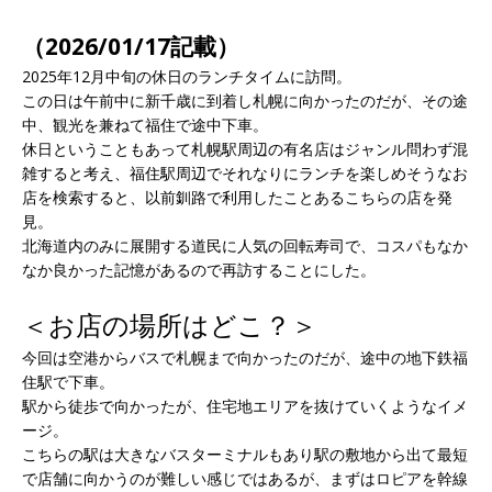
（2026/01/17記載）
2025年12月中旬の休日のランチタイムに訪問。
この日は午前中に新千歳に到着し札幌に向かったのだが、その途
中、観光を兼ねて福住で途中下車。
休日ということもあって札幌駅周辺の有名店はジャンル問わず混
雑すると考え、福住駅周辺でそれなりにランチを楽しめそうなお
店を検索すると、以前釧路で利用したことあるこちらの店を発
見。
北海道内のみに展開する道民に人気の回転寿司で、コスパもなか
なか良かった記憶があるので再訪することにした。
＜お店の場所はどこ？＞
今回は空港からバスで札幌まで向かったのだが、途中の地下鉄福
住駅で下車。
駅から徒歩で向かったが、住宅地エリアを抜けていくようなイメ
ージ。
こちらの駅は大きなバスターミナルもあり駅の敷地から出て最短
で店舗に向かうのが難しい感じではあるが、まずはロピアを幹線