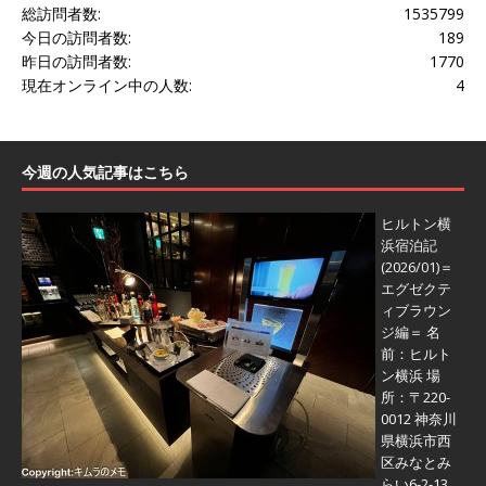
総訪問者数:
1535799
今日の訪問者数:
189
昨日の訪問者数:
1770
現在オンライン中の人数:
4
今週の人気記事はこちら
ヒルトン横
浜宿泊記
(2026/01)＝
エグゼクテ
ィブラウン
ジ編＝
名
前：ヒルト
ン横浜 場
所：〒220-
0012 神奈川
県横浜市西
区みなとみ
らい6-2-13