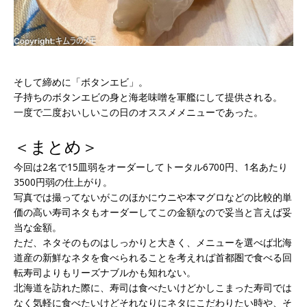
そして締めに「ボタンエビ」。
子持ちのボタンエビの身と海老味噌を軍艦にして提供される。
一度で二度おいしいこの日のオススメメニューであった。
＜まとめ＞
今回は2名で15皿弱をオーダーしてトータル6700円、1名あたり
3500円弱の仕上がり。
写真では撮ってないがこのほかにウニや本マグロなどの比較的単
価の高い寿司ネタもオーダーしてこの金額なので妥当と言えば妥
当な金額。
ただ、ネタそのものはしっかりと大きく、メニューを選べば北海
道産の新鮮なネタを食べられることを考えれば首都圏で食べる回
転寿司よりもリーズナブルかも知れない。
北海道を訪れた際に、寿司は食べたいけどかしこまった寿司では
なく気軽に食べたいけどそれなりにネタにこだわりたい時や、そ