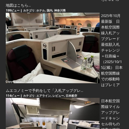
地図はこちら...
199ビュー
|
カテゴリ:
ホテル
,
国内
,
神奈川県
2025年10月
最新版 日
本航空国際
線入札アッ
プグレード
最低額入札
チャレンジ
＝往路編＝
（2025/10/1
5記載） 日本
航空国際線
での移動時
はプレミア
ムエコノミーで予約をして「入札アップグレ...
114ビュー
|
カテゴリ:
エアライン
,
レビュー
,
日本航空
日本航空国
際線マイル
アップグレ
ードキャン
セル待ちの