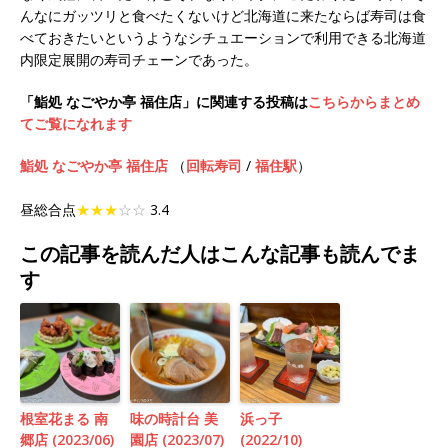
んなにガッツリと食べたくないけど北海道に来たならば寿司は食
べておきたいというようなシチュエーションで利用できる北海道
内限定展開の寿司チェーンであった。
「鮨処 なごやか亭 福住店」に関連する投稿は
こちらからまとめ
てご覧になれます
鮨処 なごやか亭 福住店
（
回転寿司
/
福住駅
）
昼総合点
★★★
☆☆
3.4
この記事を読んだ人はこんな記事も読んでま
す
根室花まる 南
味の時計台 美
浜っ子
郷店 (2023/06)
園店 (2023/07)
(2022/10)