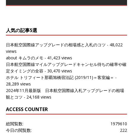
～バンコクの移動の際に再びこちらの
ェンマイに向かう際に利用した。 今
[…]
[…]
（2027/07/14記載） 2026年7月14日の夕刻に、一通のメ
（2026/03/31記載） 2026年1月上旬にバンコク経由でチ
ールがマリオットアカウントから送
ェンマイに行く際に利用した。 バン
[…]
[…]
人気の記事5選
日本航空国際線アップグレードの相場感と入札のコツ
- 48,022
views
about キムラのメモ
- 41,423 views
日本航空国際線マイルアップグレードキャンセル待ちの確率や確
定タイミングの全容
- 30,470 views
ホテル トリフィート那覇旭橋宿泊記 (2019/11)＝客室編＝
-
28,289 views
2024年11月最新版 日本航空国際線入札アップグレードの相場
観とコツ
- 24,168 views
ACCESS COUNTER
総閲覧数:
1979610
今日の閲覧数:
222