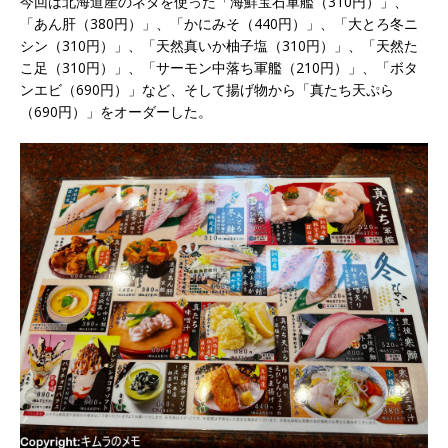
今回は北海道産のネタを使った「海鮮宝石軍艦（310円）」、
「あん肝（380円）」、「かにみそ（440円）」、「大とろ冬ニ
シン（310円）」、「天然真いか柚子塩（310円）」、「天然た
こ足（310円）」、「サーモン中落ち軍艦（210円）」、「ボタ
ンエビ（690円）」など、そして揚げ物から「真たち天ぷら
（690円）」をオーダーした。