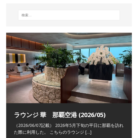
祝！日本航空・マリオットの戦略パー
ラウンジ 華 那覇空港 (2026/05)
The Coral Executive Lounge スワ
日本航空 羽田空港国際線ファースト
バンコクエアウェイズ スワンナプー
トナーシップによるFOP無料付与とス
ンナプーム国際空港国内線ラウンジ
クラスラウンジ (2026/01)
ム国際空港国内線ラウンジ (2026/01)
（2026/06/07記載） 2026年5月下旬の平日に那覇を訪れ
テイタスマッチ
(2026/01)
た際に利用した。 こちらのラウンジ
[…]
（2026/03/18記載） 2026年1月、毎年恒例の新年の羽田
（2026/03/13記載） 2026年1月上旬にバンコク経由でチ