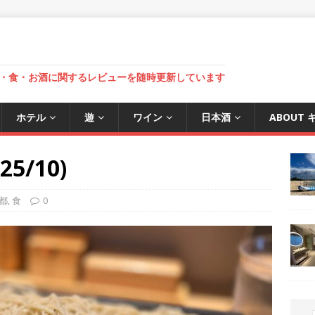
・食・お酒に関するレビューを随時更新しています
ホテル
遊
ワイン
日本酒
ABOUT
5/10)
都
,
食
0