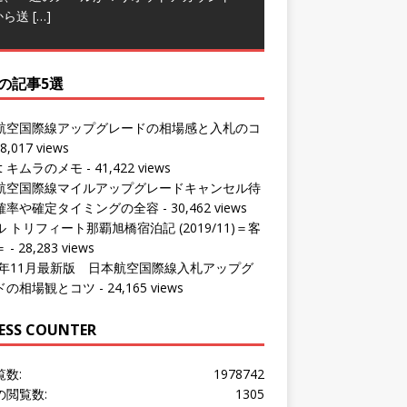
の記事5選
航空国際線アップグレードの相場感と入札のコ
8,017 views
ut キムラのメモ
- 41,422 views
航空国際線マイルアップグレードキャンセル待
確率や確定タイミングの全容
- 30,462 views
 トリフィート那覇旭橋宿泊記 (2019/11)＝客
＝
- 28,283 views
24年11月最新版 日本航空国際線入札アップグ
ドの相場観とコツ
- 24,165 views
ESS COUNTER
覧数:
1978742
の閲覧数:
1305
問者数:
1535054
の訪問者数:
1214
の訪問者数:
1063