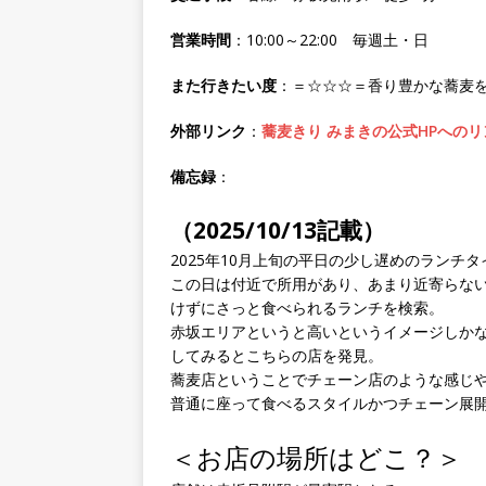
営業時間
：10:00～22:00 毎週土・日
また行きたい度
：＝☆☆☆＝香り豊かな蕎麦
外部リンク
：
蕎麦きり みまきの公式HPへのリ
備忘録
：
（2025/10/13記載）
2025年10月上旬の平日の少し遅めのランチ
この日は付近で所用があり、あまり近寄らな
けずにさっと食べられるランチを検索。
赤坂エリアというと高いというイメージしか
してみるとこちらの店を発見。
蕎麦店ということでチェーン店のような感じ
普通に座って食べるスタイルかつチェーン展
＜お店の場所はどこ？＞