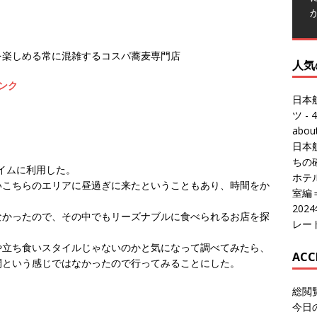
人気
日本
を楽しめる常に混雑するコスパ蕎麦専門店
ツ
- 4
ンク
abo
日本
ちの
ホテル
室編
20
タイムに利用した。
レー
いこちらのエリアに昼過ぎに来たということもあり、時間をか
ACC
なかったので、その中でもリーズナブルに食べられるお店を探
総閲
や立ち食いスタイルじゃないのかと気になって調べてみたら、
今日
開という感じではなかったので行ってみることにした。
総訪
今日
昨日