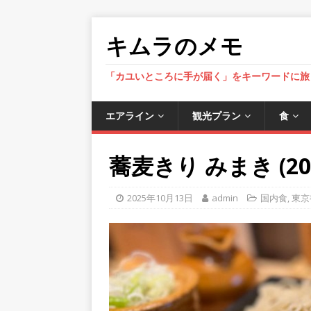
キムラのメモ
「カユいところに手が届く」をキーワードに旅
エアライン
観光プラン
食
蕎麦きり みまき (202
2025年10月13日
admin
国内食
,
東京