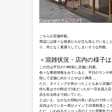
こちらが店舗外観。
周辺には様々な雑居ビルが立ち並んでいるこ
り、何となく素通りしてしまいそうな外観。
＜混雑状況・店内の様子は
この日は平日の14時前に店舗に到着。
色々な事前情報をみていると、平日のランチ
悟して店舗に向かうとやはり満席…。
ただ、タイミングが良かったこともあり店舗の
待ち客はその時点で3名だったが一旦全員入
店を出る時まで続いていた。
とはいえ、なかなか回転の良い店なので待って
店内はカウンター席がメインで20席程度とこ
ただ、いわゆるチェーン店のような雰囲気で