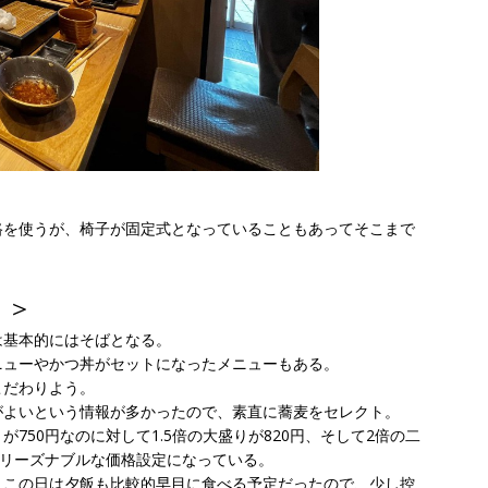
路を使うが、椅子が固定式となっていることもあってそこまで
？＞
は基本的にはそばとなる。
ニューやかつ丼がセットになったメニューもある。
こだわりよう。
がよいという情報が多かったので、素直に蕎麦をセレクト。
750円なのに対して1.5倍の大盛りが820円、そして2倍の二
りリーズナブルな価格設定になっている。
、この日は夕飯も比較的早目に食べる予定だったので、少し控