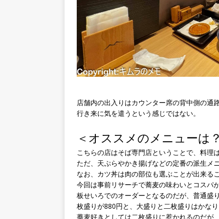
店舗内の出入りはカウンター席の背中側の通
行き来に気を遣うという感じではない。
＜オススメのメニューは
こちらの店はそば専門店ということで、料理
ただ、天ぷらやかき揚げなどの定番の派生メ
なお、カツ丼は肉の部位も選ぶことが出来る
今回は事前リサーチで蕎麦の味わいとコスパ
板せいろでのオーダーとなるのだが、普通盛りが
枚盛りが880円と、大盛りと二枚盛りはかな
蕎麦好きとしては二枚盛りに惹かれるのだが