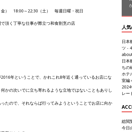
人気
0（月～金） 18:00～22:30（土） 毎週日曜・祝日
日本
間で頂く丁寧な仕事が際立つ和食割烹の店
ツ
- 4
abo
日本
ちの
ホテル
室編
20
レー
2016年ということで、かれこれ8年近く通っているお店にな
ACC
、何かの次いでに立ち寄れるような立地ではないこともありし
総閲
あったので、それならば行ってみようということでお店に向か
今日
総訪
今日
昨日