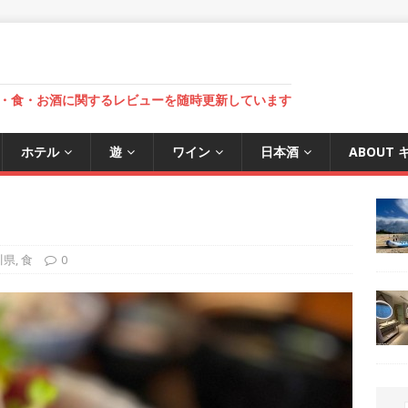
・食・お酒に関するレビューを随時更新しています
ホテル
遊
ワイン
日本酒
ABOUT
川県
,
食
0