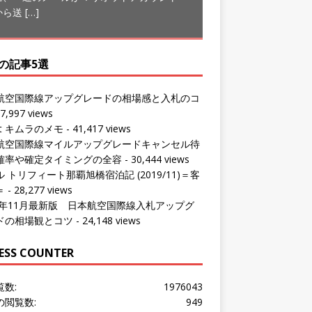
の記事5選
航空国際線アップグレードの相場感と入札のコ
7,997 views
ut キムラのメモ
- 41,417 views
航空国際線マイルアップグレードキャンセル待
確率や確定タイミングの全容
- 30,444 views
 トリフィート那覇旭橋宿泊記 (2019/11)＝客
＝
- 28,277 views
24年11月最新版 日本航空国際線入札アップグ
ドの相場観とコツ
- 24,148 views
ESS COUNTER
覧数:
1976043
の閲覧数:
949
問者数:
1532616
の訪問者数:
855
の訪問者数:
1180