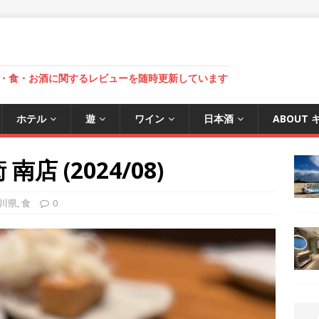
・食・お酒に関するレビューを随時更新しています
ホテル
遊
ワイン
日本酒
ABOUT
店 (2024/08)
川県
,
食
0