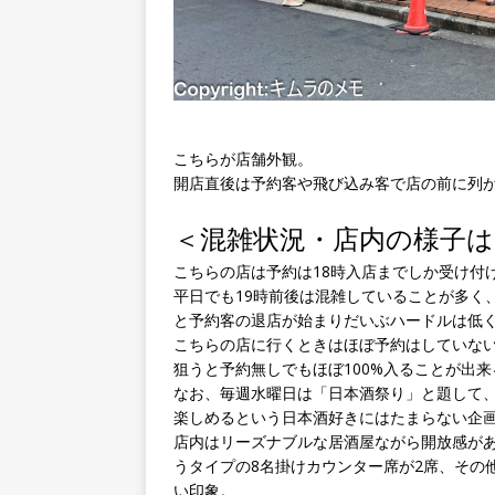
こちらが店舗外観。
開店直後は予約客や飛び込み客で店の前に列
＜混雑状況・店内の様子は
こちらの店は予約は18時入店までしか受け付
平日でも19時前後は混雑していることが多く
と予約客の退店が始まりだいぶハードルは低
こちらの店に行くときはほぼ予約はしていない
狙うと予約無しでもほぼ100%入ることが出来
なお、毎週水曜日は「日本酒祭り」と題して、普
楽しめるという日本酒好きにはたまらない企
店内はリーズナブルな居酒屋ながら開放感があ
うタイプの8名掛けカウンター席が2席、その
い印象。