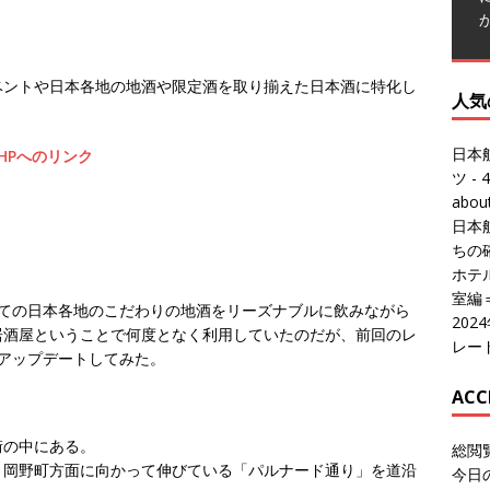
人気
日本
ベントや日本各地の地酒や限定酒を取り揃えた日本酒に特化し
ツ
- 4
abo
HPへのリンク
日本
ちの
ホテル
室編
20
レー
たての日本各地のこだわりの地酒をリーズナブルに飲みながら
ACC
居酒屋ということで何度となく利用していたのだが、前回のレ
アップデートしてみた。
総閲
今日
総訪
街の中にある。
今日
、岡野町方面に向かって伸びている「パルナード通り」を道沿
昨日