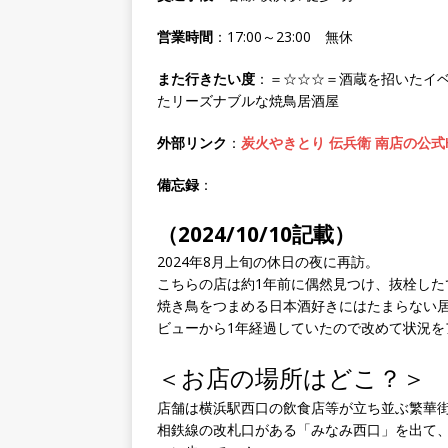
営業時間
：17:00～23:00 無休
また行きたい度
：＝☆☆☆＝酒蔵を招いたイ
たリーズナブルな焼鳥居酒屋
外部リンク
：
炭火やきとり 伝兵衛 南店の公式
備忘録
：
（2024/10/10記載）
2024年8月上旬の休日の夜に再訪。
こちらの店は約1年前に偶然見つけ、抜栓し
焼き鳥をつまめる日本酒好きにはたまらない
ビューから1年経過していたので改めて状況を
＜お店の場所はどこ？＞
店舗は横浜駅西口の飲食店等が立ち並ぶ繁華
相鉄線の改札口がある「みなみ西口」を出て