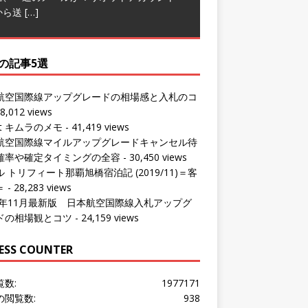
の記事5選
航空国際線アップグレードの相場感と入札のコ
8,012 views
ut キムラのメモ
- 41,419 views
航空国際線マイルアップグレードキャンセル待
確率や確定タイミングの全容
- 30,450 views
 トリフィート那覇旭橋宿泊記 (2019/11)＝客
＝
- 28,283 views
24年11月最新版 日本航空国際線入札アップグ
ドの相場観とコツ
- 24,159 views
ESS COUNTER
覧数:
1977171
の閲覧数:
938
問者数:
1533609
の訪問者数:
832
の訪問者数:
1016