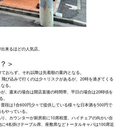
が出来るほどの人気店。
？＞
けておらず、それ以降は先着順の案内となる。
、飛び込みで行くのは少々リスクがあるが、20時を過ぎてくる
くなる。
が、週末の場合は開店直後の時間帯、平日の場合は20時頃を
る。
段は1合600円少々で提供している様々な日本酒を500円で
画もやっている。
り、カウンターが厨房前に10席程度、ハイチェアの向かい合
他に4名掛けテーブル席、座敷席などトータルキャパは100席近