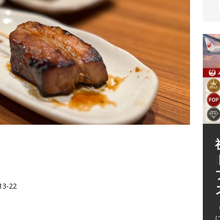
（
3-22