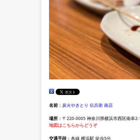
名前
：
炭火やきとり 伝兵衛 南店
場所
：〒220-0005 神奈川県横浜市西区南幸2-1
地図はこちらからどうぞ
交通手段
：各線 横浜駅 徒歩5分