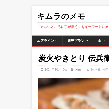
キムラのメモ
「カユいところに手が届く」をキーワードに旅
エアライン
観光プラン
食
炭火やきとり 伝兵衛 南
2024年10月10日
admin
国内食
,
神奈