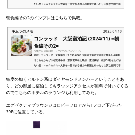
たい度：＝☆☆☆☆☆＝大阪を一望できる極上の眺望とゆったり上質な空間で非
日常を楽しめるヒルトン上位ブランドのラ...
朝食編その2のインプレはこちらで掲載。
キムラのメモ
2025.04.10
コンラッド 大阪宿泊記 (2024/11) =朝
食編その2=
http://kimura.li/memo/?p=55825
名前：コンラッド 大阪場所：〒530-0005 大阪府大阪市北区中之島3-2-4地図
はこちらからどうぞ交通手段：京阪電車中之島線 渡辺橋駅 徒歩30秒また行き
たい度：＝☆☆☆☆☆＝大阪を一望できる極上の眺望とゆったり上質な空間で非
日常を楽しめるヒルトン上位ブランドのラ...
毎度の如くヒルトン系はダイヤモンドメンバーということもあ
り、どの部屋に宿泊してもラウンジアクセスが無料で付いてくる
のでこちらのホテルのラウンジも利用してみた。
エグゼクティブラウンジはロビーフロアから1フロア下がった
39Fに位置している。