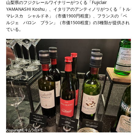
山梨県のフジクレールワイナリーがつくる「Fujiclair
YAMANASHI Koshu」、イタリアのアンティノリがつくる「トル
マレスカ シャルドネ」（市価1900円程度）、フランスの「ベ
ルジェ バロン ブラン」（市価1500程度）の3種類が提供され
ている。