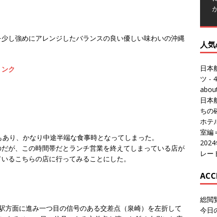
人気
日本
を少し強めにアレンジしたバランスの良い優しい味わいの沖縄
ツ
- 4
abo
リンク
日本
ちの
ホテル
室編
20
レー
もあり、かなり中途半端な食事時となってしまった。
ACC
のだが、この時間帯だとランチ営業を終えてしまっている店が
ているこちらの店に行ってみることにした。
総閲
今日
総訪
今日
前駅方面に進み一つ目の信号のある交差点（泉崎）を左折して
昨日