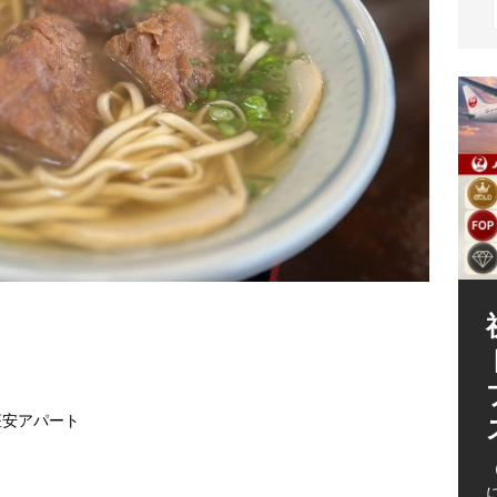
（
 座安アパート