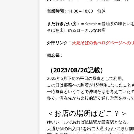
営業時間
：11:00～18:00 無休
また行きたい度
：＝☆☆☆＝醤油系の味わい
そばを楽しめるローカルなお店
外部リンク
：
天妃そばの食べログページへの
備忘録
：
（2023/08/26記載）
2023年5月下旬の平日の昼食として利用。
この日は那覇への到着が15時頃になったこと
一応昼食ということで沖縄そばを考えていた
多く、滞在先から比較的近く通し営業をやっ
＜お店の場所はどこ？＞
ゆいレールであれば旭橋駅が最寄駅となる。
大通り側の出入口1を出て大通り沿いに県庁