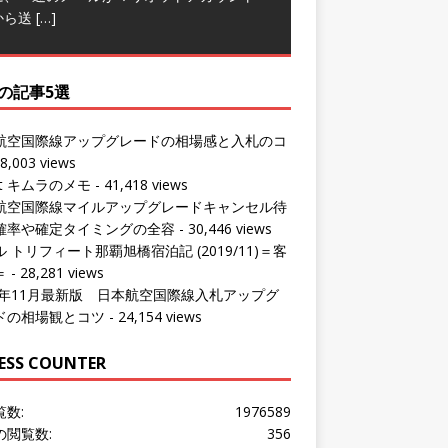
の記事5選
航空国際線アップグレードの相場感と入札のコ
8,003 views
ut キムラのメモ
- 41,418 views
航空国際線マイルアップグレードキャンセル待
確率や確定タイミングの全容
- 30,446 views
 トリフィート那覇旭橋宿泊記 (2019/11)＝客
＝
- 28,281 views
24年11月最新版 日本航空国際線入札アップグ
ドの相場観とコツ
- 24,154 views
ESS COUNTER
覧数:
1976589
の閲覧数:
356
問者数:
1533090
の訪問者数:
313
の訪問者数:
1016