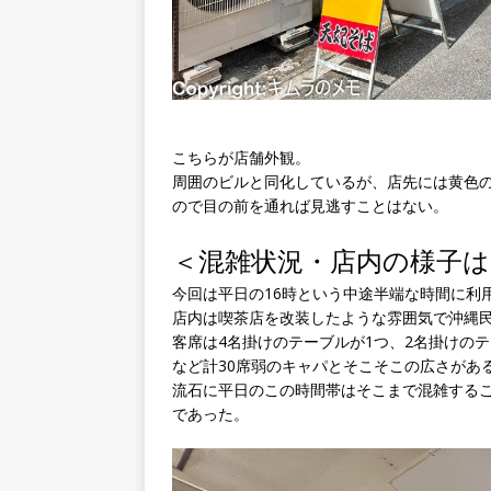
こちらが店舗外観。
周囲のビルと同化しているが、店先には黄色
ので目の前を通れば見逃すことはない。
＜混雑状況・店内の様子は
今回は平日の16時という中途半端な時間に利
店内は喫茶店を改装したような雰囲気で沖縄
客席は4名掛けのテーブルが1つ、2名掛けの
など計30席弱のキャパとそこそこの広さがあ
流石に平日のこの時間帯はそこまで混雑する
であった。