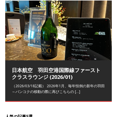
祝！日本航空・マリオットの戦略パー
ラウンジ 華 那覇空港 (2026/05)
The Coral Executive Lounge スワ
日本航空 羽田空港国際線ファースト
バンコクエアウェイズ スワンナプー
トナーシップによるFOP無料付与とス
ンナプーム国際空港国内線ラウンジ
クラスラウンジ (2026/01)
ム国際空港国内線ラウンジ (2026/01)
（2026/06/07記載） 2026年5月下旬の平日に那覇を訪れ
テイタスマッチ
(2026/01)
た際に利用した。 こちらのラウンジ
[…]
（2026/03/18記載） 2026年1月、毎年恒例の新年の羽田
（2026/03/13記載） 2026年1月上旬にバンコク経由でチ
～バンコクの移動の際に再びこちらの
ェンマイに向かう際に利用した。 今
[…]
[…]
（2027/07/14記載） 2026年7月14日の夕刻に、一通のメ
（2026/03/31記載） 2026年1月上旬にバンコク経由でチ
ールがマリオットアカウントから送
ェンマイに行く際に利用した。 バン
[…]
[…]
人気の記事5選