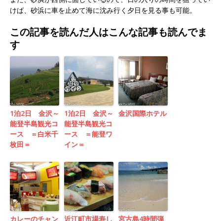
けば、砂浜に車を止めて海に沈み行く夕日を見る事も可能。
この記事を読んだ人はこんな記事も読んでま
す
1泊2日 金沢～
1泊2日 金沢～
金沢国際ホテル
能登半島観光コ
能登半島観光コ
ース ＝白米千
ース ＝能登ワ
枚田＝
イン＝
カレーのチャン
近江町市場寿し
宮古島4時間弾