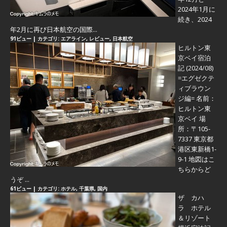
2024年1月に
続き、2024
年2月に再び日本航空の国際...
91ビュー
|
カテゴリ:
エアライン
,
レビュー
,
日本航空
ヒルトン東
京ベイ宿泊
記 (2024/08)
=エグゼクテ
ィブラウン
ジ編=
名前：
ヒルトン東
京ベイ 場
所：〒105-
7337 東京都
港区東新橋1-
9-1 地図はこ
ちらからど
うぞ ...
61ビュー
|
カテゴリ:
ホテル
,
千葉県
,
国内
ザ カハ
ラ ホテル
＆リゾート