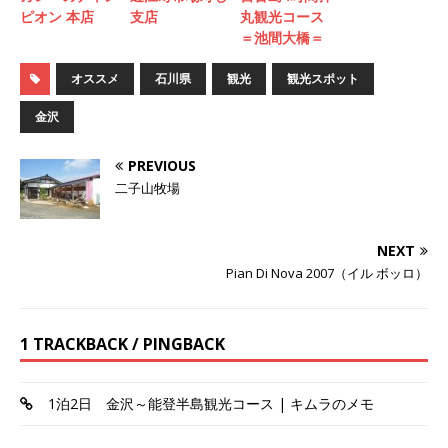
ピオン 本店
支店
丸観光コース
＝池間大橋＝
オススメ
石川県
観光
観光スポット
金沢
PREVIOUS
二子山牧場
NEXT
Pian Di Nova 2007（イル ボッロ）
1 TRACKBACK / PINGBACK
1泊2日 金沢～能登半島観光コース | キムラのメモ