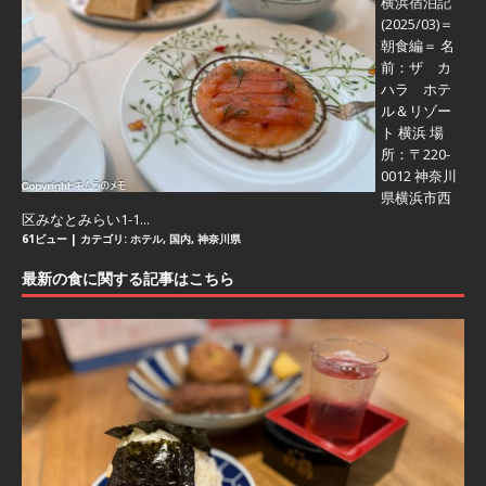
横浜宿泊記
(2025/03)＝
朝食編＝
名
前：ザ カ
ハラ ホテ
ル＆リゾー
ト 横浜 場
所：〒220-
0012 神奈川
県横浜市西
区みなとみらい1-1...
61ビュー
|
カテゴリ:
ホテル
,
国内
,
神奈川県
最新の食に関する記事はこちら