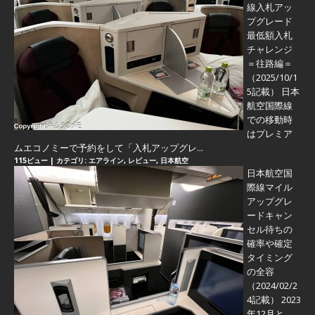
線入札アッ
プグレード
最低額入札
チャレンジ
＝往路編＝
（2025/10/1
5記載） 日本
航空国際線
での移動時
はプレミア
ムエコノミーで予約をして「入札アップグレ...
115ビュー
|
カテゴリ:
エアライン
,
レビュー
,
日本航空
日本航空国
際線マイル
アップグレ
ードキャン
セル待ちの
確率や確定
タイミング
の全容
（2024/02/2
4記載） 2023
年12月と