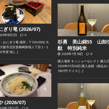
ぎり竜 (2026/07)
026年8月2日
0
杉勇 美山錦55 山卸
：おにぎり竜 場所：〒530-0002 大
大阪市北区曾根崎新地１丁目１−１
酛 特別純米
103号室 地
[…]
2026年7月18日
0
購入場所 キッショーセレクト 購入
2026年07月04日 購入金額（税込み
1837円 テイス
[…]
 (2026/07)
026年7月31日
0