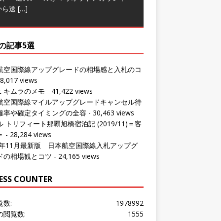
から送
[…]
の記事5選
航空国際線アップグレードの相場感と入札のコ
8,017 views
ut キムラのメモ
- 41,422 views
航空国際線マイルアップグレードキャンセル待
確率や確定タイミングの全容
- 30,463 views
 トリフィート那覇旭橋宿泊記 (2019/11)＝客
＝
- 28,284 views
24年11月最新版 日本航空国際線入札アップグ
ドの相場観とコツ
- 24,165 views
ESS COUNTER
覧数:
1978992
の閲覧数:
1555