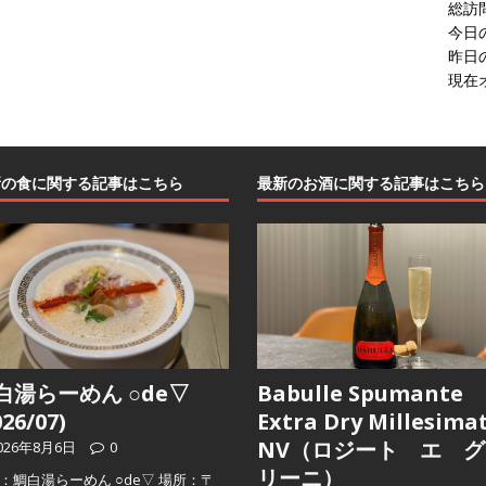
総訪
今日
昨日
現在
新の食に関する記事はこちら
最新のお酒に関する記事はこちら
白湯らーめん ○de▽
Babulle Spumante
026/07)
Extra Dry Millesima
NV（ロジート エ グ
026年8月6日
0
リーニ）
：鯛白湯らーめん ○de▽ 場所：〒