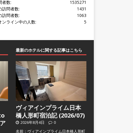
問者数:
1535271
の訪問者数:
1431
の訪問者数:
1063
オンライン中の人数:
5
最新のホテルに関する記事はこちら
ヴィアインプライム日本
to
橋人形町宿泊記 (2026/07)
ア
2026年8月4日
0
名前：ヴィアインプライム日本橋人形町