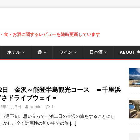
・食・お酒に関するレビューを随時更新しています
ホテル
遊
ワイン
日本酒
ABOUT
泊2日 金沢～能登半島観光コース ＝千里浜
ぎさドライブウェイ＝
13年11月7日
admin
1
13年7月下旬、思い立って一泊二日の金沢の旅をすることにし
 しかし、全く計画性の無い中での旅
[…]