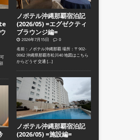
ノボテル沖縄那覇宿泊記
te
(2026/05) =エグゼクティ
ウ
ブラウンジ編=
2026年7月15日
0
名前：ノボテル沖縄那覇 場所：〒902-
0062 沖縄県那覇市松川40 地図はこちら
入可
からどうぞ 交通
[…]
金額
ノボテル沖縄那覇宿泊記
吟
(2026/05) =施設編=