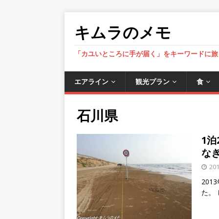
キムラのメモ
「カユいところに手が届く」をキーワードに旅
エアライン
観光プラン
食
石川県
1
な
20
20
た。