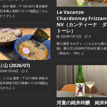
：谷や 場所：〒103-0013 東京都中
日本橋人形町2-15-17 地図はこちら
Le Vacanze
らどうぞ
[…]
Chardonnay Frizzan
NV（カンティーナ ダ
トーレ）
2026年7月12日
0
購入場所 カルディ（こちらから購
能） 購入日 2026年07月04日 購入
（税込み） 109
[…]
山 (2026/07)
026年7月30日
0
：くり山 場所：〒221-0802 神奈川
浜市神奈川区六角橋1-17-29 地図は
ちらから
[…]
河童の純米吟醸 純米