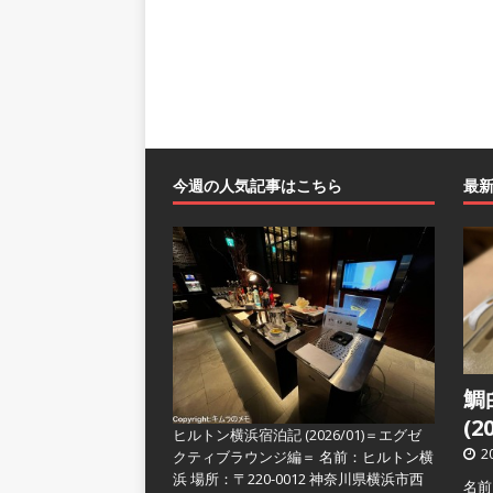
今週の人気記事はこちら
最
鯛
(2
ヒルトン横浜宿泊記 (2026/01)＝エグゼ
2
クティブラウンジ編＝
名前：ヒルトン横
浜 場所：〒220-0012 神奈川県横浜市西
名前