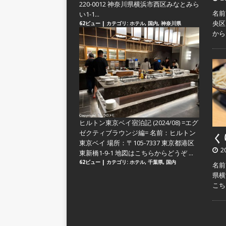
220-0012 神奈川県横浜市西区みなとみら
名前
い1-1...
央区
62ビュー
|
カテゴリ:
ホテル
,
国内
,
神奈川県
か
ヒルトン東京ベイ宿泊記 (2024/08) =エグ
ゼクティブラウンジ編=
名前：ヒルトン
くり
東京ベイ 場所：〒105-7337 東京都港区
2
東新橋1-9-1 地図はこちらからどうぞ ...
62ビュー
|
カテゴリ:
ホテル
,
千葉県
,
国内
名前
県横
こ