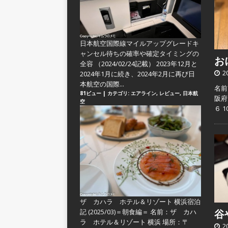
日本航空国際線マイルアップグレードキ
ャンセル待ちの確率や確定タイミングの
おに
全容
（2024/02/24記載） 2023年12月と
2
2024年1月に続き、2024年2月に再び日
本航空の国際...
名前
81ビュー
|
カテゴリ:
エアライン
,
レビュー
,
日本航
阪府
空
６ 
ザ カハラ ホテル＆リゾート 横浜宿泊
記 (2025/03)＝朝食編＝
名前：ザ カハ
谷や
ラ ホテル＆リゾート 横浜 場所：〒
2