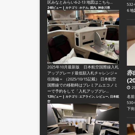
区みなとみらい6-2-13 地図はこちら...
53
248ビュー
|
カテゴリ:
ホテル
,
国内
,
神奈川県
6 
2025年10月最新版 日本航空国際線入札
赤
アップグレード最低額入札チャレンジ＝
往路編＝
（2025/10/15記載） 日本航空
(2
国際線での移動時はプレミアムエコノミ
2
ーで予約をして「入札アップグレ...
名前
120ビュー
|
カテゴリ:
エアライン
,
レビュー
,
日本航
空
53
下街