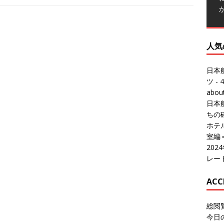
人気
日本
ツ
- 4
abo
日本
ちの
ホテル
室編
20
レー
ACC
総閲
今日