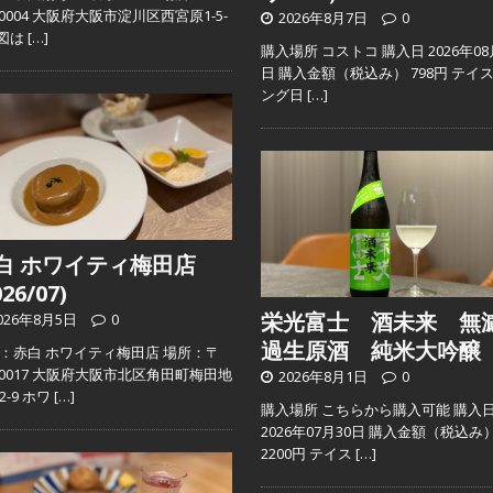
2-0004 大阪府大阪市淀川区西宮原1-5-
2026年8月7日
0
地図は
[…]
購入場所 コストコ 購入日 2026年08
日 購入金額（税込み） 798円 テイ
ング日
[…]
白 ホワイティ梅田店
026/07)
栄光富士 酒未来 無
026年8月5日
0
過生原酒 純米大吟醸
：赤白 ホワイティ梅田店 場所：〒
0-0017 大阪府大阪市北区角田町梅田地
2026年8月1日
0
2-9 ホワ
[…]
購入場所 こちらから購入可能 購入
2026年07月30日 購入金額（税込み
2200円 テイス
[…]