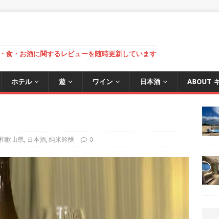
・食・お酒に関するレビューを随時更新しています
ホテル
遊
ワイン
日本酒
ABOUT
和歌山県
,
日本酒
,
純米吟醸
0