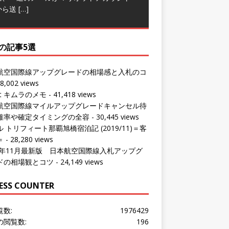
の記事5選
航空国際線アップグレードの相場感と入札のコ
8,002 views
ut キムラのメモ
- 41,418 views
航空国際線マイルアップグレードキャンセル待
確率や確定タイミングの全容
- 30,445 views
 トリフィート那覇旭橋宿泊記 (2019/11)＝客
＝
- 28,280 views
24年11月最新版 日本航空国際線入札アップグ
ドの相場観とコツ
- 24,149 views
ESS COUNTER
覧数:
1976429
の閲覧数:
196
問者数:
1532965
の訪問者数:
188
の訪問者数:
1016