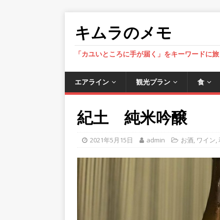
キムラのメモ
「カユいところに手が届く」をキーワードに旅
エアライン
観光プラン
食
紀土 純米吟醸
2021年5月15日
admin
お酒
,
ワイン
,