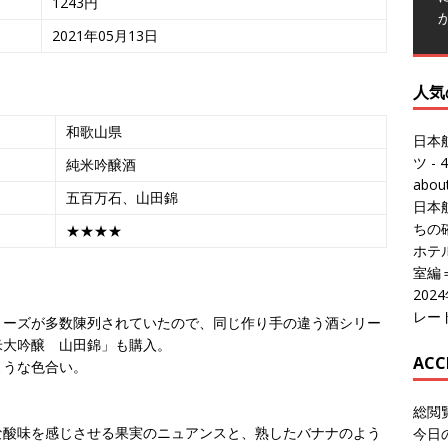
1243円
人気
2021年05月13日
日本
ツ
- 4
abo
和歌山県
日本
純米吟醸酒
ちの
ホテル
五百万石、山田錦
室編
★★★★
20
レー
ACC
リーズが多数陳列されていたので、同じ作り手の違う酒シリー
米大吟醸 山田錦」も購入。
総閲
ような色合い。
今日
。
総訪
今日
な酸味を感じさせる果実のニュアンスと、熟したバナナのよう
昨日