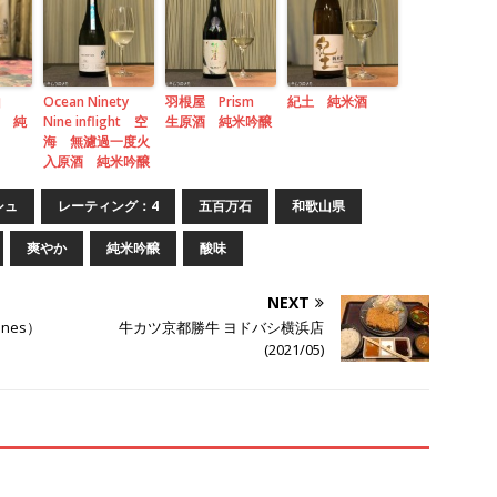
山
Ocean Ninety
羽根屋 Prism
紀土 純米酒
18 純
Nine inflight 空
生原酒 純米吟醸
海 無濾過一度火
入原酒 純米吟醸
シュ
レーティング：4
五百万石
和歌山県
爽やか
純米吟醸
酸味
NEXT
ines）
牛カツ京都勝牛 ヨドバシ横浜店
(2021/05)