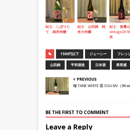
紀土 しぼりた
紀土 山田錦 純
紀土 無量
て 純米吟醸
米大吟醸
vintage20
米
1500円以下
ジューシー
フレッ
山田錦
平和酒造
日本酒
果実感
PREVIOUS
種 TANE WHITE 霜 SOU NV（98 w
BE THE FIRST TO COMMENT
Leave a Reply