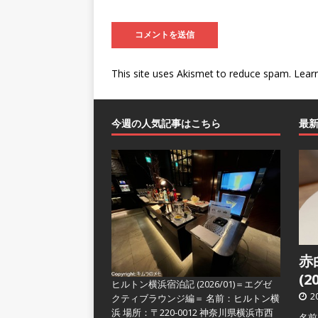
This site uses Akismet to reduce spam.
Lear
今週の人気記事はこちら
最
赤
(2
ヒルトン横浜宿泊記 (2026/01)＝エグゼ
2
クティブラウンジ編＝
名前：ヒルトン横
浜 場所：〒220-0012 神奈川県横浜市西
名前