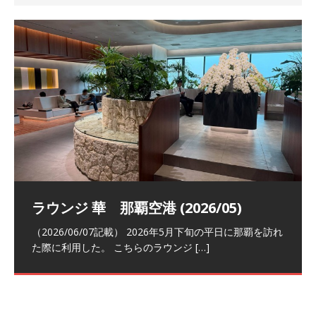
祝！日本航空・マリオットの戦略パー
ラウンジ 華 那覇空港 (2026/05)
The Coral Executive Lounge スワ
日本航空 羽田空港国際線ファースト
バンコクエアウェイズ スワンナプー
トナーシップによるFOP無料付与とス
ンナプーム国際空港国内線ラウンジ
クラスラウンジ (2026/01)
ム国際空港国内線ラウンジ (2026/01)
（2026/06/07記載） 2026年5月下旬の平日に那覇を訪れ
テイタスマッチ
(2026/01)
た際に利用した。 こちらのラウンジ
[…]
（2026/03/18記載） 2026年1月、毎年恒例の新年の羽田
（2026/03/13記載） 2026年1月上旬にバンコク経由でチ
～バンコクの移動の際に再びこちらの
ェンマイに向かう際に利用した。 今
[…]
[…]
（2027/07/14記載） 2026年7月14日の夕刻に、一通のメ
（2026/03/31記載） 2026年1月上旬にバンコク経由でチ
ールがマリオットアカウントから送
ェンマイに行く際に利用した。 バン
[…]
[…]