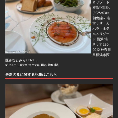
＆リゾート
横浜宿泊記
(2025/03)＝
朝食編＝
名
前：ザ カ
ハラ ホテ
ル＆リゾー
ト 横浜 場
所：〒220-
0012 神奈川
県横浜市西
区みなとみらい1-1...
61ビュー
|
カテゴリ:
ホテル
,
国内
,
神奈川県
最新の食に関する記事はこちら