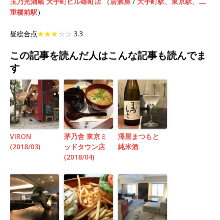
玉乃光酒蔵 大手町ビル雄町店
（
居酒屋
/
大手町駅
、
東京駅
、
二
重橋前駅
）
昼総合点
★★★
☆☆
3.3
この記事を読んだ人はこんな記事も読んでま
す
VIRON
茅乃舎 東京ミ
澤屋まつもと
(2018/03)
ッドタウン店
純米酒
(2018/04)