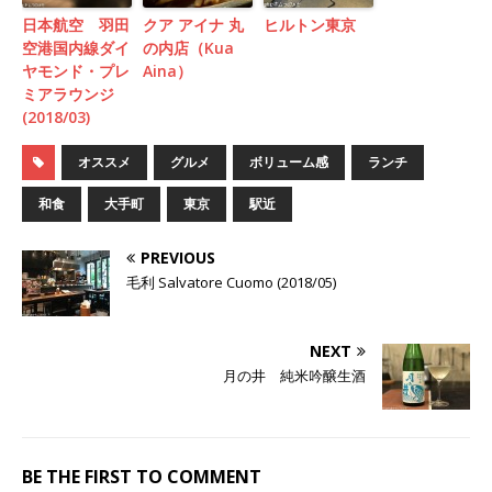
日本航空 羽田
クア アイナ 丸
ヒルトン東京
空港国内線ダイ
の内店（Kua
ヤモンド・プレ
Aina）
ミアラウンジ
(2018/03)
オススメ
グルメ
ボリューム感
ランチ
和食
大手町
東京
駅近
PREVIOUS
毛利 Salvatore Cuomo (2018/05)
NEXT
月の井 純米吟醸生酒
BE THE FIRST TO COMMENT