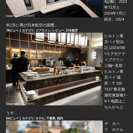
4記載） 2023
年12月と
2024年1月に
続き、2024
年2月に再び日本航空の国際...
78ビュー
|
カテゴリ:
エアライン
,
レビュー
,
日本航空
ヒルトン東
京ベイ宿泊
記 (2024/08)
=エグゼクテ
ィブラウン
ジ編=
名前：
ヒルトン東
京ベイ 場
所：〒105-
7337 東京都
港区東新橋1-
9-1 地図はこ
ちらからど
うぞ ...
64ビュー
|
カテゴリ:
ホテル
,
千葉県
,
国内
ザ カハ
ラ ホテル