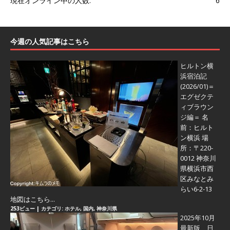
現在オンライン中の人数:
6
今週の人気記事はこちら
ヒルトン横
浜宿泊記
(2026/01)＝
エグゼクテ
ィブラウン
ジ編＝
名
前：ヒルト
ン横浜 場
所：〒220-
0012 神奈川
県横浜市西
区みなとみ
らい6-2-13
地図はこちら...
253ビュー
|
カテゴリ:
ホテル
,
国内
,
神奈川県
2025年10月
最新版 日