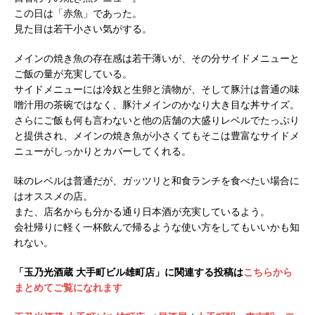
この日は「赤魚」であった。
見た目は若干小さい気がする。
メインの焼き魚の存在感は若干薄いが、その分サイドメニューと
ご飯の量が充実している。
サイドメニューには冷奴と生卵と漬物が、そして豚汁は普通の味
噌汁用の茶碗ではなく、豚汁メインのかなり大き目な丼サイズ。
さらにご飯も何も言わないと他の店舗の大盛りレベルでたっぷり
と提供され、メインの焼き魚が小さくてもそこは豊富なサイドメ
ニューがしっかりとカバーしてくれる。
味のレベルは普通だが、ガッツリと和食ランチを食べたい場合に
はオススメの店。
また、店名からも分かる通り日本酒が充実しているよう。
会社帰りに軽く一杯飲んで帰るような使い方をしてもいいかも知
れない。
「玉乃光酒蔵 大手町ビル雄町店」に関連する投稿は
こちらから
まとめてご覧になれます