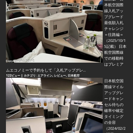
本航空国際
線入札アッ
プグレード
最低額入札
チャレンジ
＝往路編＝
（2025/10/1
5記載） 日本
航空国際線
での移動時
はプレミア
ムエコノミーで予約をして「入札アップグレ...
122ビュー
|
カテゴリ:
エアライン
,
レビュー
,
日本航空
日本航空国
際線マイル
アップグレ
ードキャン
セル待ちの
確率や確定
タイミング
の全容
（2024/02/2