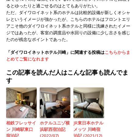
るとゆったりと過ごせるのはとてもありがたい。
ただ、ダイワロイネット系のホテルは比較的設備が新しくオシャ
レというイメージが強かったが、こちらのホテルはフロントエリ
アこそ他のダイワロイネット系ホテルと同様に洗練されたイメー
ジではあったが、客室の調度品や水回りの設備に少し古さを感じ
たのが残念なポイントであった。
「ダイワロイネットホテル川崎」に関連する投稿は
こちらからま
とめてご覧になれます
この記事を読んだ人はこんな記事も読んでま
す
相鉄フレッサイ
ホテルユニゾ横
JR東日本ホテル
ン 川崎駅東口
浜駅西宿泊記
メッツ 川崎宿
宿泊記
(2022/07)
泊記 (2021/12)