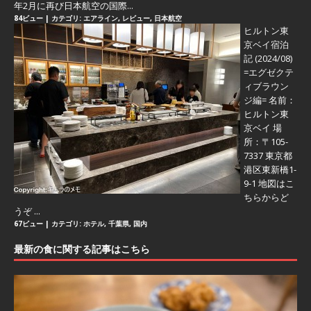
年2月に再び日本航空の国際...
84ビュー
|
カテゴリ:
エアライン
,
レビュー
,
日本航空
ヒルトン東
京ベイ宿泊
記 (2024/08)
=エグゼクテ
ィブラウン
ジ編=
名前：
ヒルトン東
京ベイ 場
所：〒105-
7337 東京都
港区東新橋1-
9-1 地図はこ
ちらからど
うぞ ...
67ビュー
|
カテゴリ:
ホテル
,
千葉県
,
国内
最新の食に関する記事はこちら