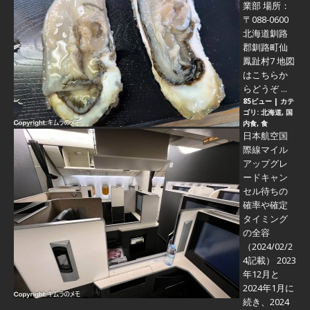
業部 場所：
〒088-0600
北海道釧路
郡釧路町仙
鳳趾村7 地図
はこちらか
らどうぞ ...
85ビュー
|
カテ
ゴリ:
北海道
,
国
内食
,
食
日本航空国
際線マイル
アップグレ
ードキャン
セル待ちの
確率や確定
タイミング
の全容
（2024/02/2
4記載） 2023
年12月と
2024年1月に
続き、2024