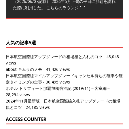
（2026/06/07記載） 2026年5月下旬の平日に那覇を訪れ
テイタスマッチ
(2026/01)
た際に利用した。 こちらのラウンジ
[…]
（2026/03/18記載） 2026年1月、毎年恒例の新年の羽田
（2026/03/13記載） 2026年1月上旬にバンコク経由でチ
～バンコクの移動の際に再びこちらの
ェンマイに向かう際に利用した。 今
[…]
[…]
（2027/07/14記載） 2026年7月14日の夕刻に、一通のメ
（2026/03/31記載） 2026年1月上旬にバンコク経由でチ
ールがマリオットアカウントから送
ェンマイに行く際に利用した。 バン
[…]
[…]
人気の記事5選
日本航空国際線アップグレードの相場感と入札のコツ
- 48,048
views
about キムラのメモ
- 41,426 views
日本航空国際線マイルアップグレードキャンセル待ちの確率や確
定タイミングの全容
- 30,495 views
ホテル トリフィート那覇旭橋宿泊記 (2019/11)＝客室編＝
-
28,294 views
2024年11月最新版 日本航空国際線入札アップグレードの相場
観とコツ
- 24,185 views
ACCESS COUNTER