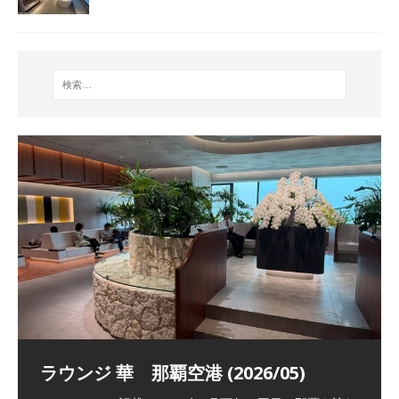
祝！日本航空・マリオットの戦略パー
ラウンジ 華 那覇空港 (2026/05)
The Coral Executive Lounge スワ
日本航空 羽田空港国際線ファースト
バンコクエアウェイズ スワンナプー
トナーシップによるFOP無料付与とス
ンナプーム国際空港国内線ラウンジ
クラスラウンジ (2026/01)
ム国際空港国内線ラウンジ (2026/01)