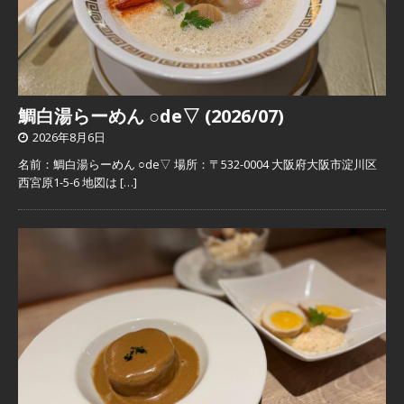
鯛白湯らーめん ○de▽ (2026/07)
2026年8月6日
名前：鯛白湯らーめん ○de▽ 場所：〒532-0004 大阪府大阪市淀川区
西宮原1-5-6 地図は
[…]