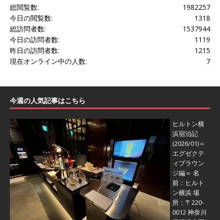
総閲覧数:
1982257
今日の閲覧数:
1318
総訪問者数:
1537944
今日の訪問者数:
1119
昨日の訪問者数:
1215
現在オンライン中の人数:
7
今週の人気記事はこちら
ヒルトン横
浜宿泊記
(2026/01)＝
エグゼクテ
ィブラウン
ジ編＝
名
前：ヒルト
ン横浜 場
所：〒220-
0012 神奈川