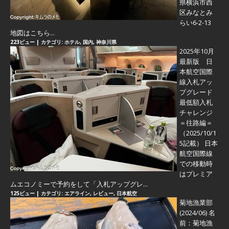
県横浜市西
区みなとみ
らい6-2-13
地図はこちら...
223ビュー
|
カテゴリ:
ホテル
,
国内
,
神奈川県
2025年10月
最新版 日
本航空国際
線入札アッ
プグレード
最低額入札
チャレンジ
＝往路編＝
（2025/10/1
5記載） 日本
航空国際線
での移動時
はプレミア
ムエコノミーで予約をして「入札アップグレ...
125ビュー
|
カテゴリ:
エアライン
,
レビュー
,
日本航空
菊地漁業部
(2024/06)
名
前：菊地漁