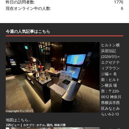
昨日の訪問者数:
1770
現在オンライン中の人数:
6
今週の人気記事はこちら
ヒルトン横
浜宿泊記
(2026/01)＝
エグゼクテ
ィブラウン
ジ編＝
名
前：ヒルト
ン横浜 場
所：〒220-
0012 神奈川
県横浜市西
区みなとみ
らい6-2-13
地図はこちら...
225ビュー
|
カテゴリ:
ホテル
,
国内
,
神奈川県