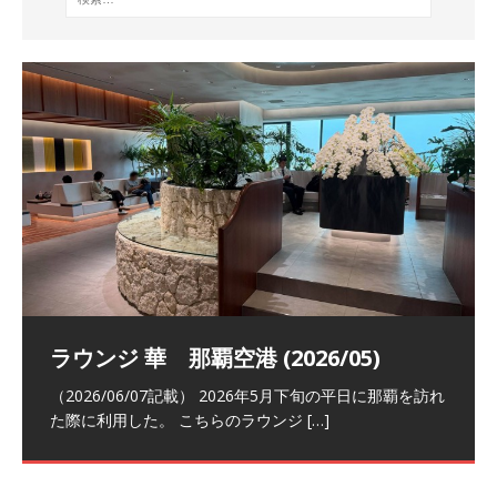
祝！日本航空・マリオットの戦略パー
ラウンジ 華 那覇空港 (2026/05)
The Coral Executive Lounge スワ
日本航空 羽田空港国際線ファースト
バンコクエアウェイズ スワンナプー
トナーシップによるFOP無料付与とス
ンナプーム国際空港国内線ラウンジ
クラスラウンジ (2026/01)
ム国際空港国内線ラウンジ (2026/01)
（2026/06/07記載） 2026年5月下旬の平日に那覇を訪れ
テイタスマッチ
(2026/01)
た際に利用した。 こちらのラウンジ
[…]
（2026/03/18記載） 2026年1月、毎年恒例の新年の羽田
（2026/03/13記載） 2026年1月上旬にバンコク経由でチ
～バンコクの移動の際に再びこちらの
ェンマイに向かう際に利用した。 今
[…]
[…]
（2027/07/14記載） 2026年7月14日の夕刻に、一通のメ
（2026/03/31記載） 2026年1月上旬にバンコク経由でチ
ールがマリオットアカウントから送
ェンマイに行く際に利用した。 バン
[…]
[…]