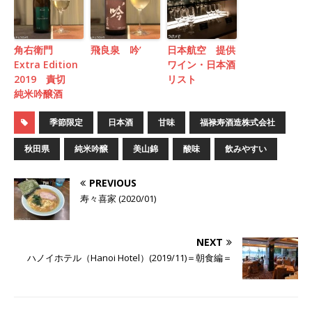
角右衛門
飛良泉 吟’
日本航空 提供
Extra Edition
ワイン・日本酒
2019 責切
リスト
純米吟醸酒
季節限定
日本酒
甘味
福禄寿酒造株式会社
秋田県
純米吟醸
美山錦
酸味
飲みやすい
PREVIOUS
寿々喜家 (2020/01)
NEXT
ハノイホテル（Hanoi Hotel）(2019/11)＝朝食編＝