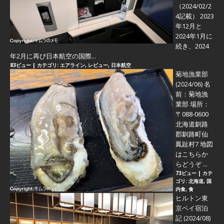
（2024/02/2
4記載） 2023
年12月と
2024年1月に
続き、2024
年2月に再び日本航空の国際...
83ビュー
|
カテゴリ:
エアライン
,
レビュー
,
日本航空
菊地漁業部
(2024/06)
名
前：菊地漁
業部 場所：
〒088-0600
北海道釧路
郡釧路町仙
鳳趾村7 地図
はこちらか
らどうぞ ...
73ビュー
|
カテ
ゴリ:
北海道
,
国
内食
,
食
ヒルトン東
京ベイ宿泊
記 (2024/08)