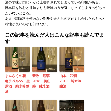
酒の甘味が肉じゃがに上書きされてしまっている印象がある。
日本酒を飲むと甘味よりも酸味の方が気になってしまうのがもっ
たいないところ。
あまり調味料を使わない刺身や天ぷらの方がもしかしたらもっと
相性が良いのかも知れない。
この記事を読んだ人はこんな記事も読んでま
す
まんさくの花
新政 瑠璃
山本 和韻
亀ラベル55 生
2018 美山
2019 純米吟
原酒 純米吟醸
錦 純米酒
醸酒
酒