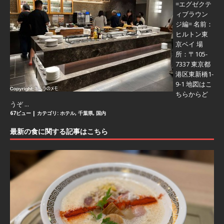
=エグゼクテ
ィブラウン
ジ編=
名前：
ヒルトン東
京ベイ 場
所：〒105-
7337 東京都
港区東新橋1-
9-1 地図はこ
ちらからど
うぞ ...
67ビュー
|
カテゴリ:
ホテル
,
千葉県
,
国内
最新の食に関する記事はこちら