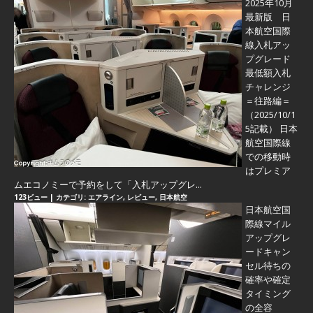
2025年10月
最新版 日
本航空国際
線入札アッ
プグレード
最低額入札
チャレンジ
＝往路編＝
（2025/10/1
5記載） 日本
航空国際線
での移動時
はプレミア
ムエコノミーで予約をして「入札アップグレ...
123ビュー
|
カテゴリ:
エアライン
,
レビュー
,
日本航空
日本航空国
際線マイル
アップグレ
ードキャン
セル待ちの
確率や確定
タイミング
の全容