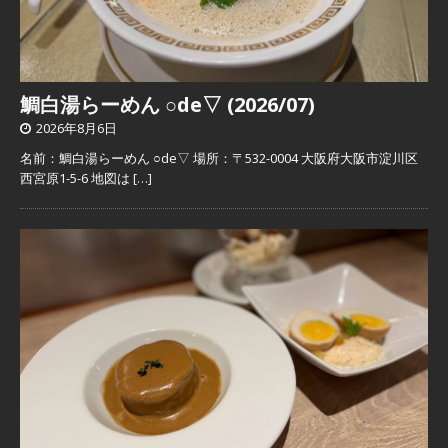
鯛白湯らーめん ○de▽ (2026/07)
2026年8月6日
名前：鯛白湯らーめん ○de▽ 場所：〒532-0004 大阪府大阪市淀川区
西宮原1-5-6 地図は
[…]