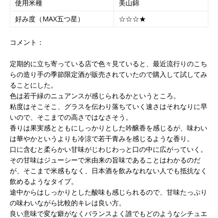
使用米種
美山錦
好み度（MAX五つ星）
☆☆☆★
コメント：
定期的に立ち寄っている店で色々見ていると、最近流行りのこち
らの造り手の季節限定酒が販売されていたので購入して試してみ
ることにした。
色は若干緑のニュアンスが感じられるかというところ。
粘度はそこそこ、グラスを伝わり落ちていく速さはそれなりに早
いので、そこまでの高さではなさそう。
香りは果実感とともにしっかりとした吟醸香を感じるが、味わい
は華やかというよりも冷涼で若干青みを感じるような香り。
口に含むと柔らかい甘味がじわじわっと口の中に広がっていく。
その甘味はジューシーで米由来の旨味であることはわかるのだ
が、そこまで米感もなく、日本酒を飲みなれない人でも抵抗なく
飲めるようなタイプ。
途中からはしっかりとした酸味も感じられるので、甘味たっぷり
の味わいながら比較的キレは良い方。
良い意味で変な癖がなくバランスよく誰でもどのようなシチュエ