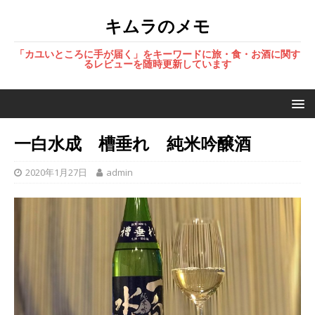
キムラのメモ
「カユいところに手が届く」をキーワードに旅・食・お酒に関す
るレビューを随時更新しています
一白水成 槽垂れ 純米吟醸酒
2020年1月27日
admin