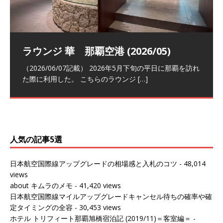
祝！日本航空・マリオットの戦略パー
ラウンジ 華 那覇空港 (2026/05)
The Coral Executive Lounge スワ
日本航空 羽田空港国際線ファースト
バンコクエアウェイズ スワンナプー
トナーシップによるFOP無料付与とス
ンナプーム国際空港国内線ラウンジ
クラスラウンジ (2026/01)
ム国際空港国内線ラウンジ (2026/01)
（2026/06/07記載） 2026年5月下旬の平日に那覇を訪れ
テイタスマッチ
(2026/01)
た際に利用した。 こちらのラウンジ
[…]
（2026/03/18記載） 2026年1月、毎年恒例の新年の羽田
（2026/03/13記載） 2026年1月上旬にバンコク経由でチ
～バンコクの移動の際に再びこちらの
ェンマイに向かう際に利用した。 今
[…]
[…]
（2027/07/14記載） 2026年7月14日の夕刻に、一通のメ
（2026/03/31記載） 2026年1月上旬にバンコク経由でチ
ールがマリオットアカウントから送
ェンマイに行く際に利用した。 バン
[…]
[…]
人気の記事5選
日本航空国際線アップグレードの相場感と入札のコツ
- 48,014
views
about キムラのメモ
- 41,420 views
日本航空国際線マイルアップグレードキャンセル待ちの確率や確
定タイミングの全容
- 30,453 views
ホテル トリフィート那覇旭橋宿泊記 (2019/11)＝客室編＝
-