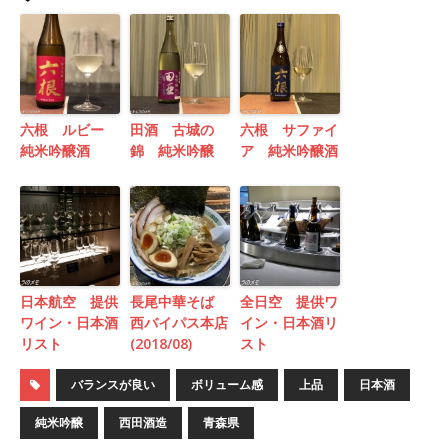
六根 ルビー
田酒 古城の
六根 サファイ
純米吟醸酒
錦 純米吟醸
ア 純米吟醸酒
日本航空 提供
長尾中華そば
全日空 提供ワ
ワイン・日本酒
西バイパス本店
イン・日本酒リ
リスト
(2018/08)
スト
バランスが良い
ボリューム感
上品
日本酒
純米吟醸
西田酒造
青森県