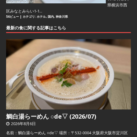
県横浜市西
区みなとみらい1-1...
56ビュー
|
カテゴリ:
ホテル
,
国内
,
神奈川県
最新の食に関する記事はこちら
鯛白湯らーめん ○de▽ (2026/07)
2026年8月6日
名前：鯛白湯らーめん ○de▽ 場所：〒532-0004 大阪府大阪市淀川区