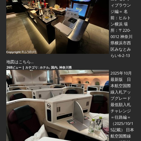
ィブラウン
ジ編＝
名
前：ヒルト
ン横浜 場
所：〒220-
0012 神奈川
県横浜市西
区みなとみ
らい6-2-13
地図はこちら...
268ビュー
|
カテゴリ:
ホテル
,
国内
,
神奈川県
2025年10月
最新版 日
本航空国際
線入札アッ
プグレード
最低額入札
チャレンジ
＝往路編＝
（2025/10/1
5記載） 日本
航空国際線