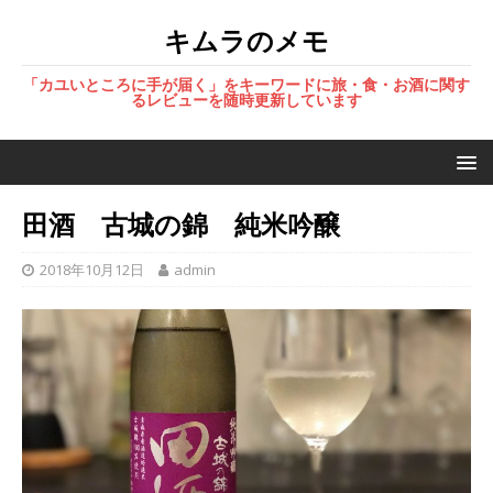
キムラのメモ
「カユいところに手が届く」をキーワードに旅・食・お酒に関す
るレビューを随時更新しています
田酒 古城の錦 純米吟醸
2018年10月12日
admin