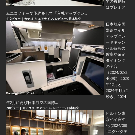
での移動時
はプレミア
ムエコノミーで予約をして「入札アップグレ...
112ビュー
|
カテゴリ:
エアライン
,
レビュー
,
日本航空
日本航空国
際線マイル
アップグレ
ードキャン
セル待ちの
確率や確定
タイミング
の全容
（2024/02/2
4記載） 2023
年12月と
2024年1月に
続き、2024
年2月に再び日本航空の国際...
70ビュー
|
カテゴリ:
エアライン
,
レビュー
,
日本航空
ヒルトン東
京ベイ宿泊
記 (2024/08)
=エグゼクテ