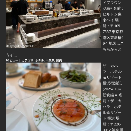
ィブラウン
ジ編=
名前：
ヒルトン東
京ベイ 場
所：〒105-
7337 東京都
港区東新橋1-
9-1 地図はこ
ちらからど
うぞ ...
60ビュー
|
カテゴリ:
ホテル
,
千葉県
,
国内
ザ カハ
ラ ホテル
＆リゾート
横浜宿泊記
(2025/03)＝
朝食編＝
名
前：ザ カ
ハラ ホテ
ル＆リゾー
ト 横浜 場
所：〒220-
0012 神奈川