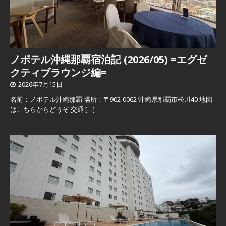
ノボテル沖縄那覇宿泊記 (2026/05) =エグゼ
クティブラウンジ編=
2026年7月15日
名前：ノボテル沖縄那覇 場所：〒902-0062 沖縄県那覇市松川40 地図
はこちらからどうぞ 交通
[…]