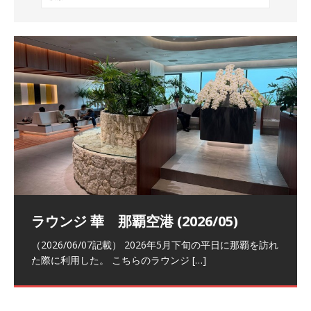
祝！日本航空・マリオットの戦略パー
ラウンジ 華 那覇空港 (2026/05)
The Coral Executive Lounge スワ
日本航空 羽田空港国際線ファースト
バンコクエアウェイズ スワンナプー
トナーシップによるFOP無料付与とス
ンナプーム国際空港国内線ラウンジ
クラスラウンジ (2026/01)
ム国際空港国内線ラウンジ (2026/01)
（2026/06/07記載） 2026年5月下旬の平日に那覇を訪れ
テイタスマッチ
(2026/01)
た際に利用した。 こちらのラウンジ
[…]
（2026/03/18記載） 2026年1月、毎年恒例の新年の羽田
（2026/03/13記載） 2026年1月上旬にバンコク経由でチ
～バンコクの移動の際に再びこちらの
ェンマイに向かう際に利用した。 今
[…]
[…]
（2027/07/14記載） 2026年7月14日の夕刻に、一通のメ
（2026/03/31記載） 2026年1月上旬にバンコク経由でチ
ールがマリオットアカウントから送
ェンマイに行く際に利用した。 バン
[…]
[…]