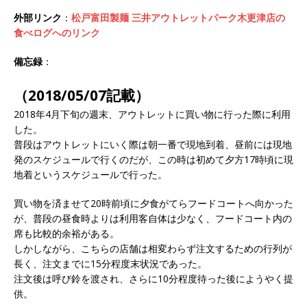
外部リンク
：
松戸富田製麺 三井アウトレットパーク木更津店の
食べログへのリンク
備忘録
：
（2018/05/07記載）
2018年4月下旬の週末、アウトレットに買い物に行った際に利用
した。
普段はアウトレットにいく際は朝一番で現地到着、昼前には現地
発のスケジュールで行くのだが、この時は初めて夕方17時頃に現
地着というスケジュールで行った。
買い物を済ませて20時前頃に夕食がてらフードコートへ向かった
が、普段の昼食時よりは利用客自体は少なく、フードコート内の
席も比較的余裕がある。
しかしながら、こちらの店舗は相変わらず注文するための行列が
長く、注文までに15分程度末状況であった。
注文後は呼び鈴を渡され、さらに10分程度待った後にようやく提
供。