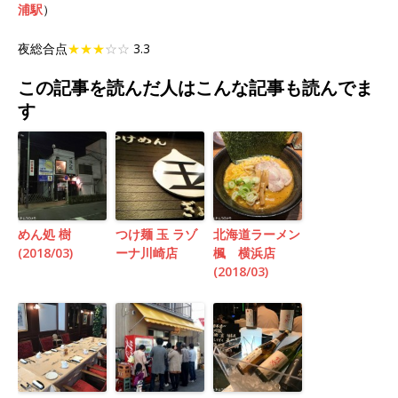
浦駅
）
夜総合点
★★★
☆☆
3.3
この記事を読んだ人はこんな記事も読んでま
す
めん処 樹
つけ麺 玉 ラゾ
北海道ラーメン
(2018/03)
ーナ川崎店
楓 横浜店
(2018/03)