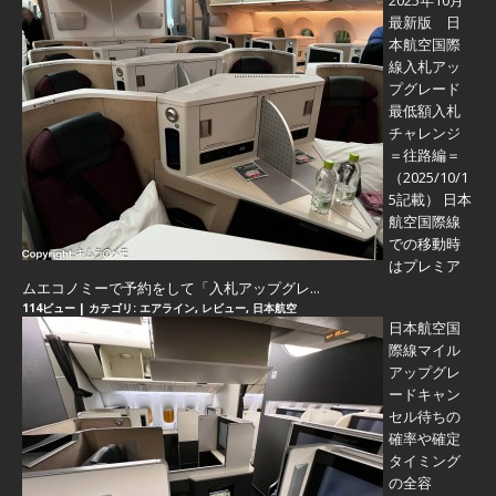
2025年10月
最新版 日
本航空国際
線入札アッ
プグレード
最低額入札
チャレンジ
＝往路編＝
（2025/10/1
5記載） 日本
航空国際線
での移動時
はプレミア
ムエコノミーで予約をして「入札アップグレ...
114ビュー
|
カテゴリ:
エアライン
,
レビュー
,
日本航空
日本航空国
際線マイル
アップグレ
ードキャン
セル待ちの
確率や確定
タイミング
の全容