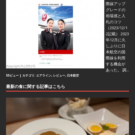
際線アップ
グレードの
相場感と入
札のコツ
（2023/12/1
2記載） 2023
年12月に久
しぶりに日
本航空の国
際線を利用
する機会が
あった。 調...
55ビュー
|
カテゴリ:
エアライン
,
レビュー
,
日本航空
最新の食に関する記事はこちら