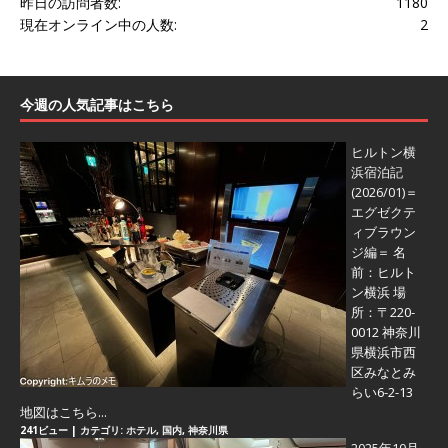
昨日の訪問者数:
1180
現在オンライン中の人数:
2
今週の人気記事はこちら
ヒルトン横
浜宿泊記
(2026/01)＝
エグゼクテ
ィブラウン
ジ編＝
名
前：ヒルト
ン横浜 場
所：〒220-
0012 神奈川
県横浜市西
区みなとみ
らい6-2-13
地図はこちら...
241ビュー
|
カテゴリ:
ホテル
,
国内
,
神奈川県