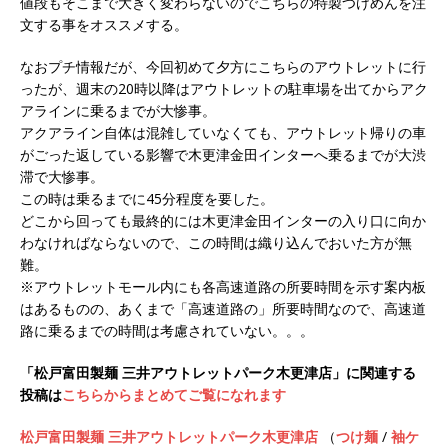
値段もそこまで大きく変わらないのでこちらの特製つけめんを注
文する事をオススメする。
なおプチ情報だが、今回初めて夕方にこちらのアウトレットに行
ったが、週末の20時以降はアウトレットの駐車場を出てからアク
アラインに乗るまでが大惨事。
アクアライン自体は混雑していなくても、アウトレット帰りの車
がごった返している影響で木更津金田インターへ乗るまでが大渋
滞で大惨事。
この時は乗るまでに45分程度を要した。
どこから回っても最終的には木更津金田インターの入り口に向か
わなければならないので、この時間は織り込んでおいた方が無
難。
※アウトレットモール内にも各高速道路の所要時間を示す案内板
はあるものの、あくまで「高速道路の」所要時間なので、高速道
路に乗るまでの時間は考慮されていない。。。
「松戸富田製麺 三井アウトレットパーク木更津店」に関連する
投稿は
こちらからまとめてご覧になれます
松戸富田製麺 三井アウトレットパーク木更津店
（
つけ麺
/
袖ケ