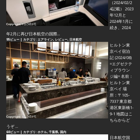
（2024/02/2
4記載） 2023
年12月と
2024年1月に
続き、2024
年2月に再び日本航空の国際...
95ビュー
|
カテゴリ:
エアライン
,
レビュー
,
日本航空
ヒルトン東
京ベイ宿泊
記 (2024/08)
=エグゼクテ
ィブラウン
ジ編=
名前：
ヒルトン東
京ベイ 場
所：〒105-
7337 東京都
港区東新橋1-
9-1 地図はこ
ちらからど
うぞ ...
60ビュー
|
カテゴリ:
ホテル
,
千葉県
,
国内
日本航空国