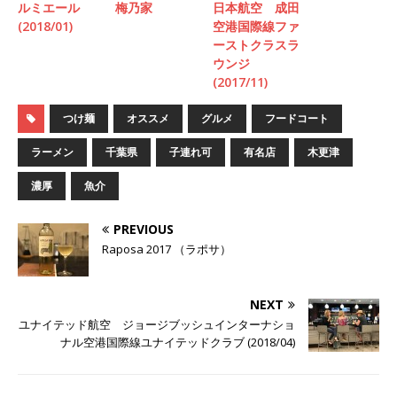
ルミエール
梅乃家
日本航空 成田
(2018/01)
空港国際線ファ
ーストクラスラ
ウンジ
(2017/11)
つけ麺
オススメ
グルメ
フードコート
ラーメン
千葉県
子連れ可
有名店
木更津
濃厚
魚介
PREVIOUS
Raposa 2017 （ラポサ）
NEXT
ユナイテッド航空 ジョージブッシュインターナショ
ナル空港国際線ユナイテッドクラブ (2018/04)