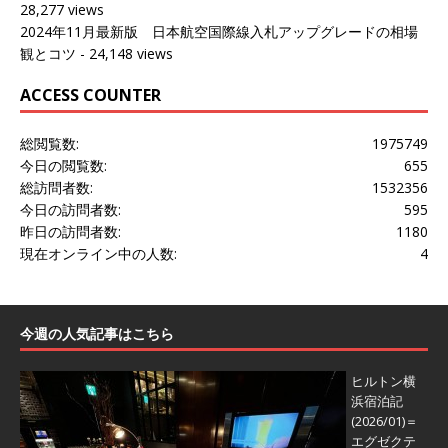
28,277 views
2024年11月最新版 日本航空国際線入札アップグレードの相場
観とコツ
- 24,148 views
ACCESS COUNTER
総閲覧数:
1975749
今日の閲覧数:
655
総訪問者数:
1532356
今日の訪問者数:
595
昨日の訪問者数:
1180
現在オンライン中の人数:
4
今週の人気記事はこちら
ヒルトン横
浜宿泊記
(2026/01)＝
エグゼクテ