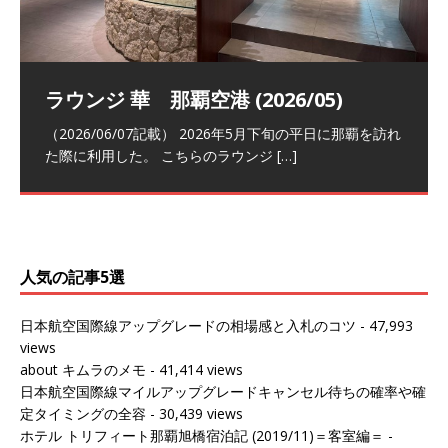
祝！日本航空・マリオットの戦略パー
ラウンジ 華 那覇空港 (2026/05)
The Coral Executive Lounge スワ
日本航空 羽田空港国際線ファースト
バンコクエアウェイズ スワンナプー
トナーシップによるFOP無料付与とス
ンナプーム国際空港国内線ラウンジ
クラスラウンジ (2026/01)
ム国際空港国内線ラウンジ (2026/01)
（2026/06/07記載） 2026年5月下旬の平日に那覇を訪れ
テイタスマッチ
(2026/01)
た際に利用した。 こちらのラウンジ
[…]
（2026/03/18記載） 2026年1月、毎年恒例の新年の羽田
（2026/03/13記載） 2026年1月上旬にバンコク経由でチ
～バンコクの移動の際に再びこちらの
ェンマイに向かう際に利用した。 今
[…]
[…]
（2027/07/14記載） 2026年7月14日の夕刻に、一通のメ
（2026/03/31記載） 2026年1月上旬にバンコク経由でチ
ールがマリオットアカウントから送
ェンマイに行く際に利用した。 バン
[…]
[…]
人気の記事5選
日本航空国際線アップグレードの相場感と入札のコツ
- 47,993
views
about キムラのメモ
- 41,414 views
日本航空国際線マイルアップグレードキャンセル待ちの確率や確
定タイミングの全容
- 30,439 views
ホテル トリフィート那覇旭橋宿泊記 (2019/11)＝客室編＝
-