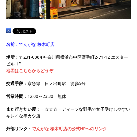
名前
：でんがな 桜木町店
場所
：〒231-0064 神奈川県横浜市中区野毛町2-71-12 エスター
ビル 1F
地図はこちらからどうぞ
交通手段
：京急線 日ノ出町駅 徒歩5分
営業時間
：12:00～23:30 無休
また行きたい度
：＝☆☆☆＝ディープな野毛で女子受けしやすい
キレイな串カツ店
外部リンク
：
でんがな 桜木町店の公式HPへのリンク