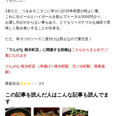
2名だと、つまみそこそこに串カツ計20本程度が程よい量。
これに生ビールとハイボールを飲んでトータル5000円少々。
お通し代がかからない事もあり、とてもリーズナブルな値段で美
味しく飲み食いすることが出来る。
ただ、串カツのソース二度付けは禁止なので要注意！
「でんがな 桜木町店」に関連する投稿は
こちらからまとめてご
覧になれます
でんがな 桜木町店
（
串揚げ
/
桜木町駅
、
日ノ出町駅
、
馬車道
駅
）
夜総合点
★★★
☆☆
3.3
この記事を読んだ人はこんな記事も読んでま
す