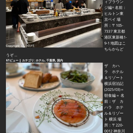
ィブラウン
ジ編=
名前：
ヒルトン東
京ベイ 場
所：〒105-
7337 東京都
港区東新橋1-
9-1 地図はこ
ちらからど
うぞ ...
61ビュー
|
カテゴリ:
ホテル
,
千葉県
,
国内
ザ カハ
ラ ホテル
＆リゾート
横浜宿泊記
(2025/03)＝
朝食編＝
名
前：ザ カ
ハラ ホテ
ル＆リゾー
ト 横浜 場
所：〒220-
0012 神奈川