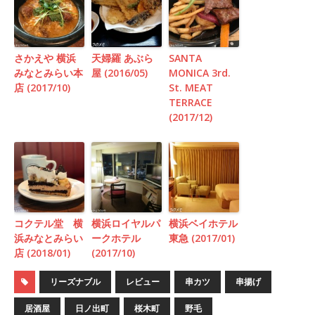
さかえや 横浜
天婦羅 あぶら
SANTA
みなとみらい本
屋 (2016/05)
MONICA 3rd.
店 (2017/10)
St. MEAT
TERRACE
(2017/12)
コクテル堂 横
横浜ロイヤルパ
横浜ベイホテル
浜みなとみらい
ークホテル
東急 (2017/01)
店 (2018/01)
(2017/10)
リーズナブル
レビュー
串カツ
串揚げ
居酒屋
日ノ出町
桜木町
野毛