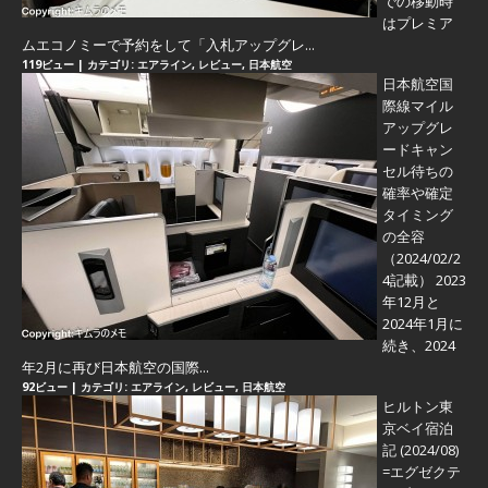
での移動時
はプレミア
ムエコノミーで予約をして「入札アップグレ...
119ビュー
|
カテゴリ:
エアライン
,
レビュー
,
日本航空
日本航空国
際線マイル
アップグレ
ードキャン
セル待ちの
確率や確定
タイミング
の全容
（2024/02/2
4記載） 2023
年12月と
2024年1月に
続き、2024
年2月に再び日本航空の国際...
92ビュー
|
カテゴリ:
エアライン
,
レビュー
,
日本航空
ヒルトン東
京ベイ宿泊
記 (2024/08)
=エグゼクテ