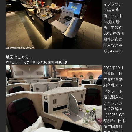
ィブラウン
ジ編＝
名
前：ヒルト
ン横浜 場
所：〒220-
0012 神奈川
県横浜市西
区みなとみ
らい6-2-13
地図はこちら...
239ビュー
|
カテゴリ:
ホテル
,
国内
,
神奈川県
2025年10月
最新版 日
本航空国際
線入札アッ
プグレード
最低額入札
チャレンジ
＝往路編＝
（2025/10/1
5記載） 日本
航空国際線