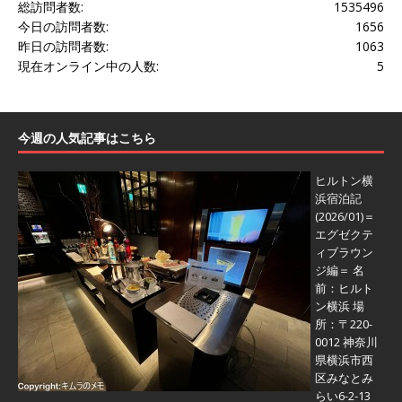
総訪問者数:
1535496
今日の訪問者数:
1656
昨日の訪問者数:
1063
現在オンライン中の人数:
5
今週の人気記事はこちら
ヒルトン横
浜宿泊記
(2026/01)＝
エグゼクテ
ィブラウン
ジ編＝
名
前：ヒルト
ン横浜 場
所：〒220-
0012 神奈川
県横浜市西
区みなとみ
らい6-2-13