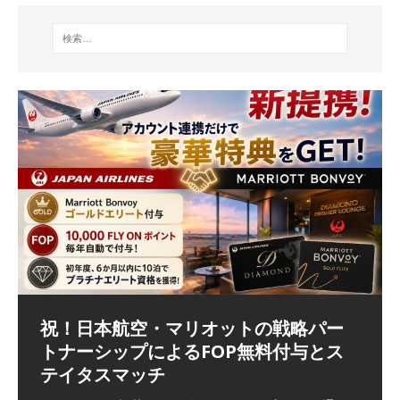
祝！日本航空・マリオットの戦略パー
ラウンジ 華 那覇空港 (2026/05)
The Coral Executive Lounge スワ
日本航空 羽田空港国際線ファースト
バンコクエアウェイズ スワンナプー
トナーシップによるFOP無料付与とス
ンナプーム国際空港国内線ラウンジ
クラスラウンジ (2026/01)
ム国際空港国内線ラウンジ (2026/01)
（2026/06/07記載） 2026年5月下旬の平日に那覇を訪れ
テイタスマッチ
(2026/01)
た際に利用した。 こちらのラウンジ
[…]
（2026/03/18記載） 2026年1月、毎年恒例の新年の羽田
（2026/03/13記載） 2026年1月上旬にバンコク経由でチ