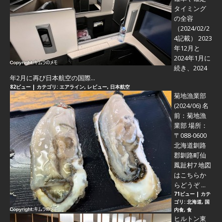
タイミング
の全容
（2024/02/2
4記載） 2023
年12月と
2024年1月に
続き、2024
年2月に再び日本航空の国際...
82ビュー
|
カテゴリ:
エアライン
,
レビュー
,
日本航空
菊地漁業部
(2024/06)
名
前：菊地漁
業部 場所：
〒088-0600
北海道釧路
郡釧路町仙
鳳趾村7 地図
はこちらか
らどうぞ ...
71ビュー
|
カテ
ゴリ:
北海道
,
国
内食
,
食
ヒルトン東