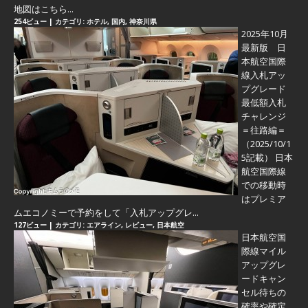
地図はこちら...
254ビュー
|
カテゴリ:
ホテル
,
国内
,
神奈川県
2025年10月
最新版 日
本航空国際
線入札アッ
プグレード
最低額入札
チャレンジ
＝往路編＝
（2025/10/1
5記載） 日本
航空国際線
での移動時
はプレミア
ムエコノミーで予約をして「入札アップグレ...
127ビュー
|
カテゴリ:
エアライン
,
レビュー
,
日本航空
日本航空国
際線マイル
アップグレ
ードキャン
セル待ちの
確率や確定