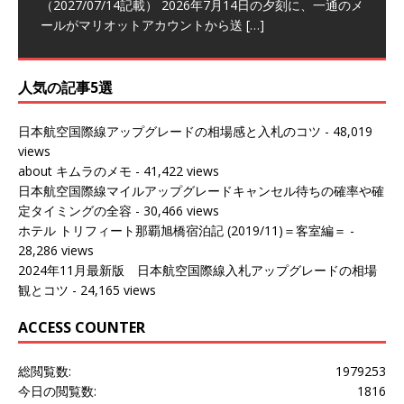
～バンコクの移動の際に再びこちらの
ェンマイに向かう際に利用した。 今
[…]
[…]
（2027/07/14記載） 2026年7月14日の夕刻に、一通のメ
（2026/03/31記載） 2026年1月上旬にバンコク経由でチ
ールがマリオットアカウントから送
ェンマイに行く際に利用した。 バン
[…]
[…]
人気の記事5選
日本航空国際線アップグレードの相場感と入札のコツ
- 48,019
views
about キムラのメモ
- 41,422 views
日本航空国際線マイルアップグレードキャンセル待ちの確率や確
定タイミングの全容
- 30,466 views
ホテル トリフィート那覇旭橋宿泊記 (2019/11)＝客室編＝
-
28,286 views
2024年11月最新版 日本航空国際線入札アップグレードの相場
観とコツ
- 24,165 views
ACCESS COUNTER
総閲覧数:
1979253
今日の閲覧数:
1816