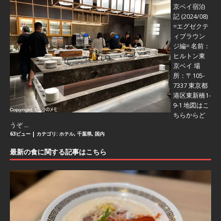
京ベイ宿泊
記 (2024/08)
=エグゼクテ
ィブラウン
ジ編=
名前：
ヒルトン東
京ベイ 場
所：〒105-
7337 東京都
港区東新橋1-
9-1 地図はこ
ちらからど
うぞ ...
63ビュー
|
カテゴリ:
ホテル
,
千葉県
,
国内
最新の食に関する記事はこちら