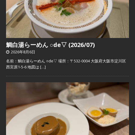
鯛白湯らーめん ○de▽ (2026/07)
2026年8月6日
名前：鯛白湯らーめん ○de▽ 場所：〒532-0004 大阪府大阪市淀川区
西宮原1-5-6 地図は
[…]