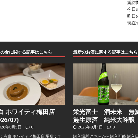
総訪
今日
昨日
現在
新の食に関する記事はこちら
最新のお酒に関する記事はこちら
白 ホワイティ梅田店
栄光富士 酒未来 無
026/07)
過生原酒 純米大吟醸
026年8月5日
0
2026年8月1日
0
：赤白 ホワイティ梅田店 場所：〒
購入場所 こちらから購入可能 購入