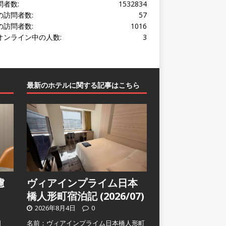
問者数:
1532834
の訪問者数:
57
の訪問者数:
1016
オンライン中の人数:
3
最新のホテルに関する記事はこちら
濾
ヴィアインプライム日本
橋人形町宿泊記 (2026/07)
2026年8月4日
0
日
名前：ヴィアインプライム日本橋人形町