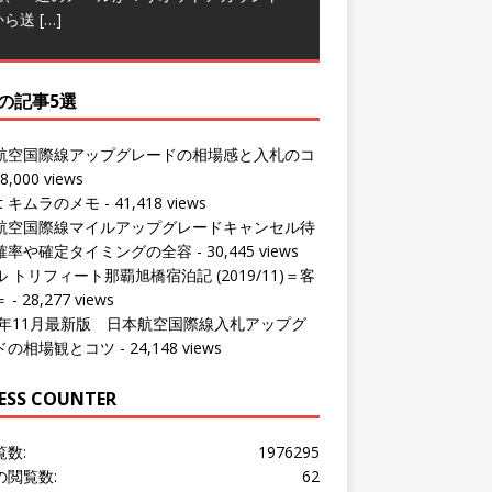
から送
[…]
の記事5選
航空国際線アップグレードの相場感と入札のコ
8,000 views
ut キムラのメモ
- 41,418 views
航空国際線マイルアップグレードキャンセル待
確率や確定タイミングの全容
- 30,445 views
 トリフィート那覇旭橋宿泊記 (2019/11)＝客
＝
- 28,277 views
24年11月最新版 日本航空国際線入札アップグ
ドの相場観とコツ
- 24,148 views
ESS COUNTER
覧数:
1976295
の閲覧数:
62