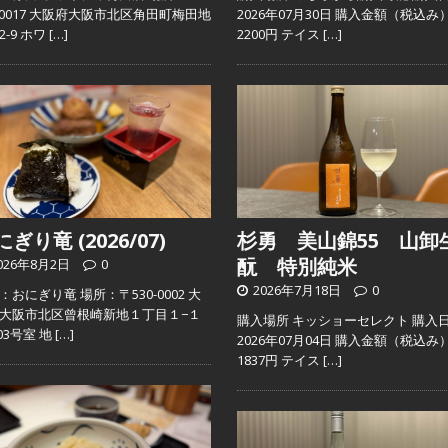
0-0017 大阪府大阪市北区角田町梅田地
2026年07月30日 購入金額（税込み
2-9 ホワ
[…]
2200円 テイス
[…]
ぎり竜 (2026/07)
杉勇 美山錦55 山卸
酛 特別純米
026年8月2日
0
2026年7月18日
0
：おにぎり竜 場所：〒530-0002 大
大阪市北区曾根崎新地１丁目１−１
購入場所 キッショーセレクト 購入
103号室 地
[…]
2026年07月04日 購入金額（税込み
1837円 テイス
[…]