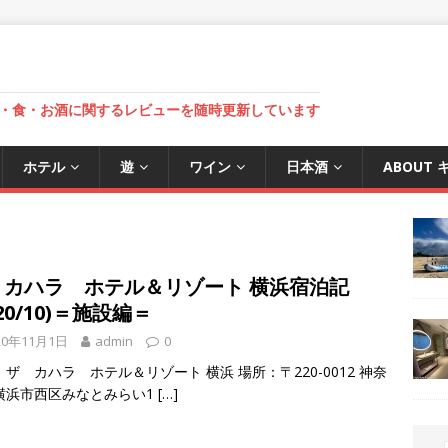
・食・お酒に関するレビューを随時更新しています
ホテル
遊
ワイン
日本酒
ABOUT
 カハラ ホテル＆リゾート 横浜宿泊記
020/10)＝施設編＝
20年11月1日
admin
0
ザ カハラ ホテル＆リゾート 横浜 場所：〒220-0012 神奈
横浜市西区みなとみらい1
[…]