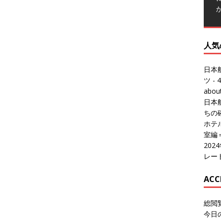
人気
日本
ツ
- 4
abo
日本
ちの
ホテル
室編
20
レー
ACC
総閲
今日