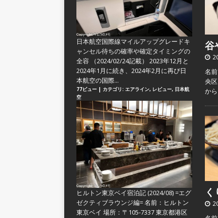
日本航空国際線マイルアップグレードキ
谷や
ャンセル待ちの確率や確定タイミングの
2
全容
（2024/02/24記載） 2023年12月と
2024年1月に続き、2024年2月に再び日
名前
本航空の国際...
央区
77ビュー
|
カテゴリ:
エアライン
,
レビュー
,
日本航
か
空
くり
ヒルトン東京ベイ宿泊記 (2024/08) =エグ
ゼクティブラウンジ編=
名前：ヒルトン
2
東京ベイ 場所：〒105-7337 東京都港区