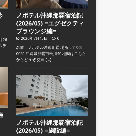
吟
ノボテル沖縄那覇宿泊記
(2026/05) =エグゼクティ
ブラウンジ編=
2026年7月15日
0
月26
ステ
名前：ノボテル沖縄那覇 場所：〒902-
0062 沖縄県那覇市松川40 地図はこちら
からどうぞ 交通
[…]
過
ノボテル沖縄那覇宿泊記
(2026/05) =施設編=