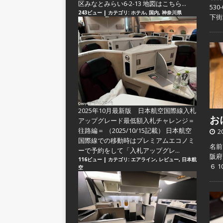
区みなとみらい6-2-13 地図はこちら...
53
243ビュー
|
カテゴリ:
ホテル
,
国内
,
神奈川県
下街
2025年10月最新版 日本航空国際線入札
おに
アップグレード最低額入札チャレンジ＝
往路編＝
（2025/10/15記載） 日本航空
2
国際線での移動時はプレミアムエコノミ
名前
ーで予約をして「入札アップグレ...
阪府
116ビュー
|
カテゴリ:
エアライン
,
レビュー
,
日本航
６ 
空