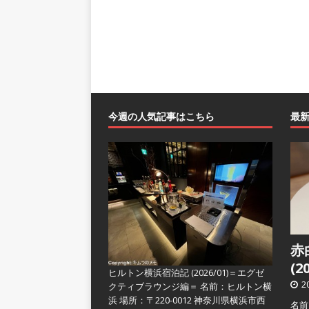
今週の人気記事はこちら
最
赤
(2
ヒルトン横浜宿泊記 (2026/01)＝エグゼ
2
クティブラウンジ編＝
名前：ヒルトン横
浜 場所：〒220-0012 神奈川県横浜市西
名前