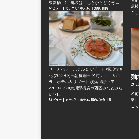
名前
東新橋1-9-1 地図はこちらからどうぞ ...
県横
61ビュー
|
カテゴリ:
ホテル
,
千葉県
,
国内
こ
ザ カハラ ホテル＆リゾート 横浜宿泊
記 (2025/03)＝朝食編＝
名前：ザ カハ
麺場
ラ ホテル＆リゾート 横浜 場所：〒
2
220-0012 神奈川県横浜市西区みなとみら
名前：
い1-1...
奈川
56ビュー
|
カテゴリ:
ホテル
,
国内
,
神奈川県
こ