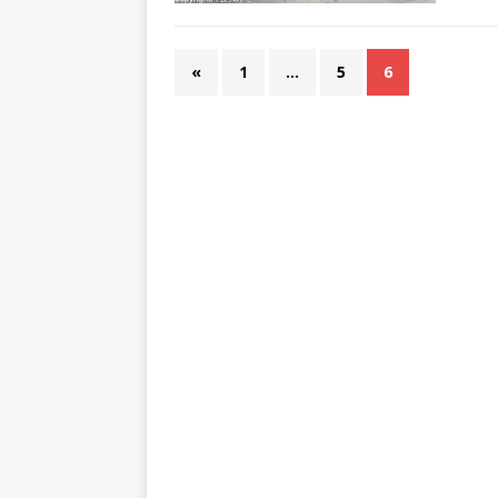
«
1
…
5
6