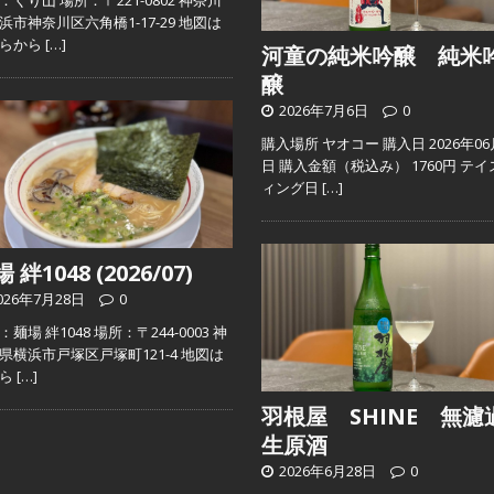
：くり山 場所：〒221-0802 神奈川
浜市神奈川区六角橋1-17-29 地図は
ちらから
[…]
河童の純米吟醸 純米
醸
2026年7月6日
0
購入場所 ヤオコー 購入日 2026年06
日 購入金額（税込み） 1760円 テイ
ィング日
[…]
 絆1048 (2026/07)
026年7月28日
0
麺場 絆1048 場所：〒244-0003 神
県横浜市戸塚区戸塚町121-4 地図は
ちら
[…]
羽根屋 SHINE 無濾
生原酒
2026年6月28日
0