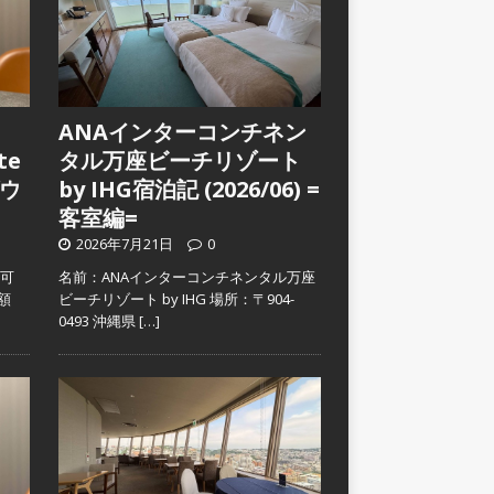
ANAインターコンチネン
te
タル万座ビーチリゾート
ウ
by IHG宿泊記 (2026/06) =
客室編=
2026年7月21日
0
入可
名前：ANAインターコンチネンタル万座
金額
ビーチリゾート by IHG 場所：〒904-
0493 沖縄県
[…]