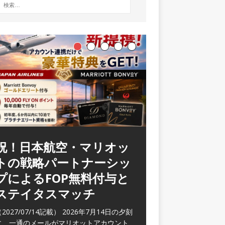
祝！日本航空・マリオッ
ラウンジ 華 那覇空港
トの戦略パートナーシッ
(2026/05)
プによるFOP無料付与と
2026/06/07記載） 2026年5月下旬の平日
ステイタスマッチ
に那覇を訪れた際に利用した。 こちらのラ
ウンジ
[…]
2027/07/14記載） 2026年7月14日の夕刻
に、一通のメールがマリオットアカウント